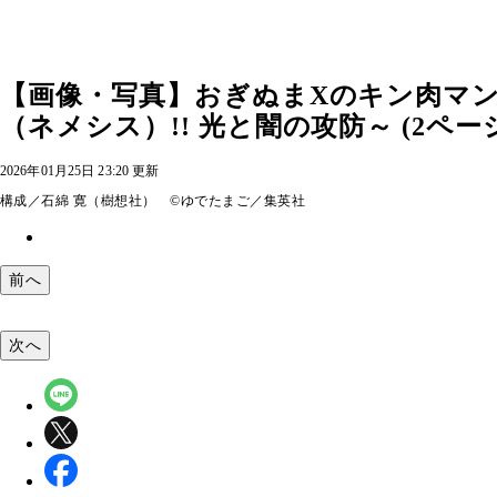
【画像・写真】おぎぬまXのキン肉マン
（ネメシス）!! 光と闇の攻防～ (2ペー
2026年01月25日 23:20 更新
構成／石綿 寛（樹想社） ©ゆでたまご／集英社
前へ
次へ