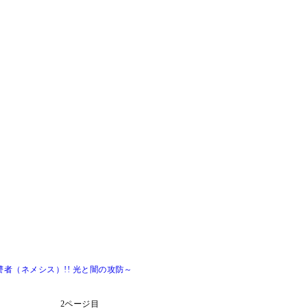
者（ネメシス）!! 光と闇の攻防～
2ページ目