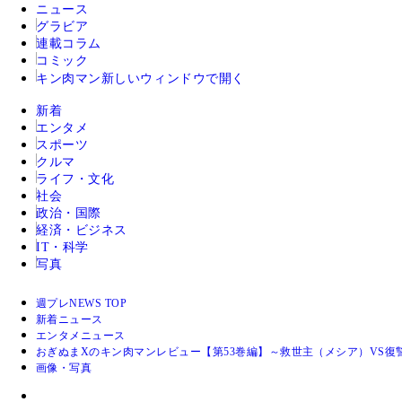
ニュース
グラビア
連載コラム
コミック
キン肉マン
新しいウィンドウで開く
新着
エンタメ
スポーツ
クルマ
ライフ・文化
社会
政治・国際
経済・ビジネス
IT・科学
写真
週プレNEWS TOP
新着ニュース
エンタメニュース
おぎぬまXのキン肉マンレビュー【第53巻編】～救世主（メシア）VS復讐
画像・写真