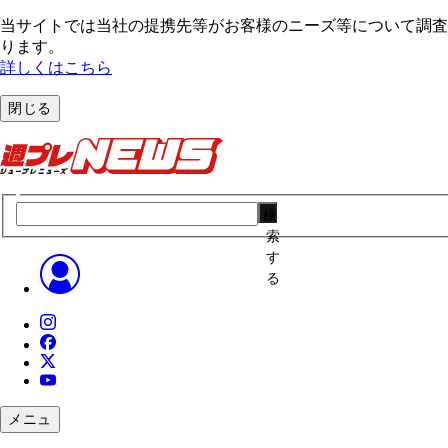
当サイトでは当社の提携先等がお客様のニーズ等について調査・
ります。
詳しくはこちら
閉じる
検
索
す
る
メニュ