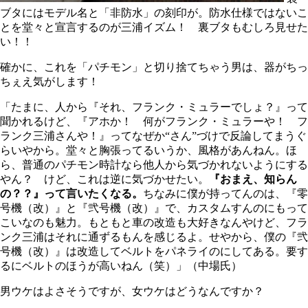
ブタにはモデル名と「非防水」の刻印が。防水仕様ではないこ
とを堂々と宣言するのが三浦イズム！ 裏ブタもむしろ見せた
い！！
確かに、これを「パチモン」と切り捨てちゃう男は、器がちっ
ちぇえ気がします！
「たまに、人から『それ、フランク・ミュラーでしょ？』って
聞かれるけど、『アホか！ 何がフランク・ミュラーや！ フ
ランク三浦さんや！』ってなぜか“さん”づけで反論してまうぐ
らいやから。堂々と胸張ってるいうか、風格があんねん。ほ
ら、普通のパチモン時計なら他人から気づかれないようにする
やん？ けど、これは逆に気づかせたい。
『おまえ、知らん
の？？』って言いたくなる。
ちなみに僕が持ってんのは、『零
号機（改）』と『弐号機（改）』で、カスタムすんのにもって
こいなのも魅力。もともと車の改造も大好きなんやけど、フラ
ンク三浦はそれに通ずるもんを感じるよ。せやから、僕の『弐
号機（改）』は改造してベルトをパネライのにしてある。要す
るにベルトのほうが高いねん（笑）」（中場氏）
男ウケはよさそうですが、女ウケはどうなんですか？