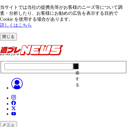
当サイトでは当社の提携先等がお客様のニーズ等について調
査・分析したり、お客様にお勧めの広告を表⽰する⽬的で
Cookie を使⽤する場合があります。
詳しくはこちら
閉じる
検
索
す
る
メニュ