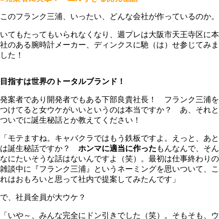
このフランク三浦、いったい、どんな会社が作っているのか。
いてもたってもいられなくなり、週プレは大阪市天王寺区に本
社のある腕時計メーカー、ディンクスに馳（は）せ参じてみま
した！
目指すは世界のトータルブランド！
発案者であり開発者でもある下部良貴社長！ フランク三浦を
つけてると女ウケがいいというのは本当ですか？ あ、それと
ついでに誕生秘話とか教えてください！
「モテますね。キャバクラではもう鉄板ですよ。えっと、あと
は誕生秘話ですか？
ホンマに適当に作った
もんなんで、そん
なにたいそうな話はないんですよ（笑）。最初は仕事終わりの
雑談中に『フランク三浦』というネーミングを思いついて、こ
れはおもろいと思って社内で提案してみたんです」
で、社員全員が大ウケ？
「いや～、みんな完全にドン引きでした（笑）。そもそも、ウ