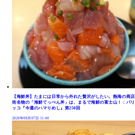
【海鮮丼】たまには日常から外れた贅沢がしたい。熱海の商店
街名物の「海鮮てっぺん丼」は、まるで海鮮の富士山！：パリ
ッコ『今週のハマりめし』第250回
2026年08月07日 11:40