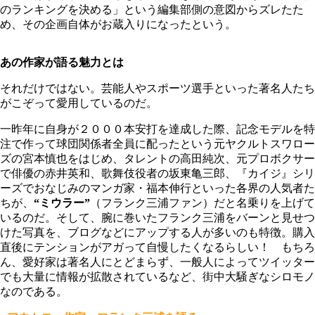
のランキングを決める」という編集部側の意図からズレたた
め、その企画自体がお蔵入りになったという。
あの作家が語る魅力とは
それだけではない。芸能人やスポーツ選手といった著名人たち
がこぞって愛用しているのだ。
一昨年に自身が２０００本安打を達成した際、記念モデルを特
注で作って球団関係者全員に配ったという元ヤクルトスワロー
ズの宮本慎也をはじめ、タレントの高田純次、元プロボクサー
で俳優の赤井英和、歌舞伎役者の坂東亀三郎、『カイジ』シリ
ーズでおなじみのマンガ家・福本伸行といった各界の人気者た
ちが、
“ミウラー”
（フランク三浦ファン）だと名乗りを上げて
いるのだ。そして、腕に巻いたフランク三浦をバーンと見せつ
けた写真を、ブログなどにアップする人が多いのも特徴。購入
直後にテンションがアガって自慢したくなるらしい！ もちろ
ん、愛好家は著名人にとどまらず、一般人によってツイッター
でも大量に情報が拡散されているなど、街中大騒ぎなシロモノ
なのである。