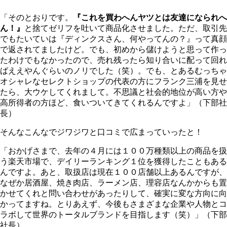
「そのとおりです。
『これを買わへんヤツとは友達になられへ
ん！』
と捨てゼリフを吐いて商品化させました。ただ、取引先
でもたいていは『ディンクスさん、何やってんの？』って真顔
で返されてましたけど。でも、初めから儲けようと思って作っ
たわけでもなかったので、売れ残ったら知り合いに配って回れ
ばええやんぐらいのノリでした（笑）。でも、とあるむっちゃ
オシャレなセレクトショップの代表の方にフランク三浦を見せ
たら、大ウケしてくれまして。不思議と社会的地位が高い方や
高所得者の方ほど、食いついてきてくれるんですよ」（下部社
長）
そんなこんなでジワジワと口コミで広まっていったと！
「おかげさまで、去年の４月には１００万種類以上の商品を扱
う楽天市場で、デイリーランキング１位を獲得したこともある
んですよ。あと、取扱店は現在１００店舗以上あるんですが、
なぜか居酒屋、焼き肉店、ラーメン店、理容店なんかからも置
かせてくれと問い合わせがあったりして、確実に変な方向に向
かってますね。とりあえず、今後もさまざまな企業や人物とコ
ラボして世界のトータルブランドを目指します（笑）」（下部
社長）