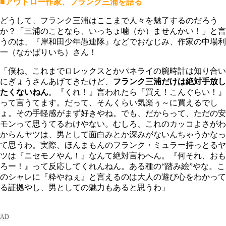
■アウトロー作家、フランク三浦を語る
どうして、フランク三浦はここまで人々を魅了するのだろう
か？「三浦のことなら、いっちょ噛（か）ませんかい！」と言
うのは、『岸和田少年愚連隊』などでおなじみ、作家の中場利
一（なかばりいち）さん！
「僕ね、これまでロレックスとかパネライの腕時計は知り合い
にぎょうさんあげてきたけど、
フランク三浦だけは絶対手放し
たくないねん
。『くれ！』言われたら『買え！こんぐらい！』
って言うてます。だって、そんくらい気楽ぅ～に買えるでし
ょ。その手軽感がまず好きやね。でも、だからって、ただの安
モンって思うてるわけやない。むしろ、これのカッコよさがわ
からんヤツは、男として面白みとか深みがないんちゃうかなっ
て思うわ。実際、ほんまもんのフランク・ミュラー持っとるヤ
ツは『ニセモノやん！』なんて絶対言わへん。『何それ、おも
ろー！』って反応してくれんねん。ある種の“踏み絵”やな。こ
のシャレに『粋やねぇ』と言えるのは大人の遊び心をわかって
る証拠やし、男としての魅力もあると思うわ」