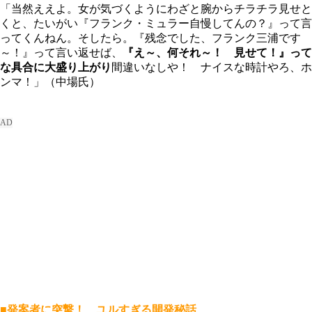
「当然ええよ。女が気づくようにわざと腕からチラチラ見せと
くと、たいがい『フランク・ミュラー自慢してんの？』って言
ってくんねん。そしたら。『残念でした、フランク三浦です
～！』って言い返せば、
『え～、何それ～！ 見せて！』って
な具合に大盛り上がり
間違いなしや！ ナイスな時計やろ、ホ
ンマ！」（中場氏）
■発案者に突撃！ ユルすぎる開発秘話