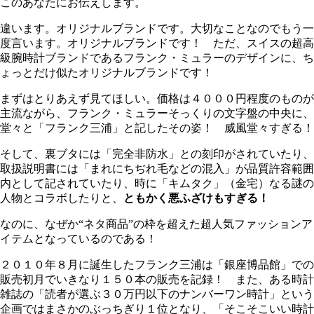
このあなたにお伝えします。
違います。オリジナルブランドです。大切なことなのでもう一
度言います。オリジナルブランドです！ ただ、スイスの超高
級腕時計ブランドであるフランク・ミュラーのデザインに、ち
ょっとだけ似たオリジナルブランドです！
まずはとりあえず見てほしい。価格は４０００円程度のものが
主流ながら、フランク・ミュラーそっくりの文字盤の中央に、
堂々と「フランク三浦」と記したその姿！ 威風堂々すぎる！
そして、裏ブタには「完全非防水」との刻印がされていたり、
取扱説明書には「まれにちぢれ毛などの混入」が品質許容範囲
内として記されていたり、時に「キムタク」（金宅）なる謎の
人物とコラボしたりと、
ともかく悪ふざけもすぎる！
なのに、なぜか“ネタ商品”の枠を超えた超人気ファッションア
イテムとなっているのである！
２０１０年８月に誕生したフランク三浦は「銀座博品館」での
販売初月でいきなり１５０本の販売を記録！ また、ある時計
雑誌の「読者が選ぶ３０万円以下のナンバーワン時計」という
企画ではまさかのぶっちぎり１位となり、「そこそこいい時計