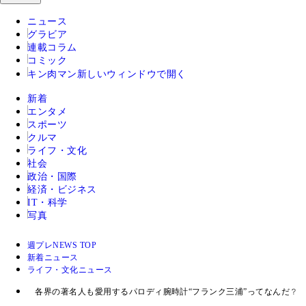
ニュース
グラビア
連載コラム
コミック
キン肉マン
新しいウィンドウで開く
新着
エンタメ
スポーツ
クルマ
ライフ・文化
社会
政治・国際
経済・ビジネス
IT・科学
写真
週プレNEWS TOP
新着ニュース
ライフ・文化ニュース
各界の著名人も愛用するパロディ腕時計“フランク三浦”ってなんだ？