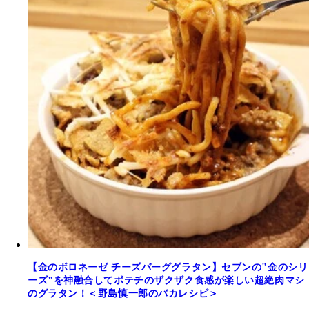
【金のボロネーゼ チーズバーググラタン】セブンの"金のシリ
ーズ"を神融合してポテチのザクザク食感が楽しい超絶肉マシ
のグラタン！＜野島慎一郎のバカレシピ＞