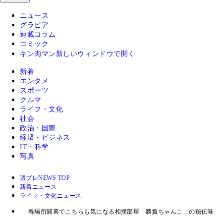
ニュース
グラビア
連載コラム
コミック
キン肉マン
新しいウィンドウで開く
新着
エンタメ
スポーツ
クルマ
ライフ・文化
社会
政治・国際
経済・ビジネス
IT・科学
写真
週プレNEWS TOP
新着ニュース
ライフ・文化ニュース
春場所開幕でこちらも気になる相撲部屋「勝負ちゃんこ」の秘伝味