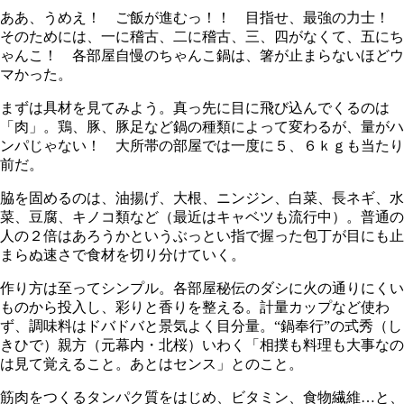
ああ、うめえ！ ご飯が進むっ！！ 目指せ、最強の力士！
そのためには、一に稽古、二に稽古、三、四がなくて、五にち
ゃんこ！ 各部屋自慢のちゃんこ鍋は、箸が止まらないほどウ
マかった。
まずは具材を見てみよう。真っ先に目に飛び込んでくるのは
「肉」。鶏、豚、豚足など鍋の種類によって変わるが、量がハ
ンパじゃない！ 大所帯の部屋では一度に５、６ｋｇも当たり
前だ。
脇を固めるのは、油揚げ、大根、ニンジン、白菜、長ネギ、水
菜、豆腐、キノコ類など（最近はキャベツも流行中）。普通の
人の２倍はあろうかというぶっとい指で握った包丁が目にも止
まらぬ速さで食材を切り分けていく。
作り方は至ってシンプル。各部屋秘伝のダシに火の通りにくい
ものから投入し、彩りと香りを整える。計量カップなど使わ
ず、調味料はドバドバと景気よく目分量。“鍋奉行”の式秀（し
きひで）親方（元幕内・北桜）いわく「相撲も料理も大事なの
は見て覚えること。あとはセンス」とのこと。
筋肉をつくるタンパク質をはじめ、ビタミン、食物繊維…と、