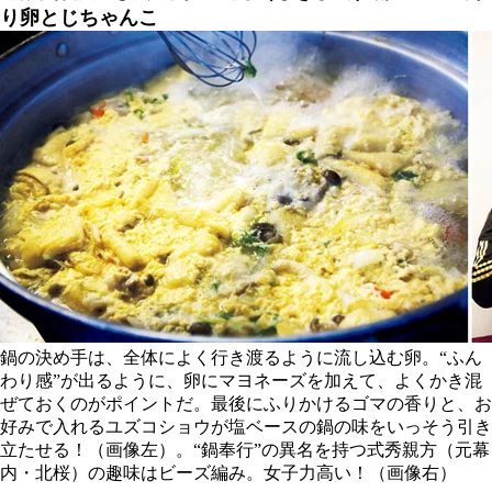
り卵とじちゃんこ
鍋の決め手は、全体によく行き渡るように流し込む卵。“ふん
わり感”が出るように、卵にマヨネーズを加えて、よくかき混
ぜておくのがポイントだ。最後にふりかけるゴマの香りと、お
好みで入れるユズコショウが塩ベースの鍋の味をいっそう引き
立たせる！（画像左）。“鍋奉行”の異名を持つ式秀親方（元幕
内・北桜）の趣味はビーズ編み。女子力高い！（画像右）