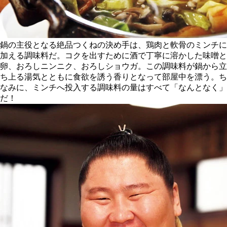
鍋の主役となる絶品つくねの決め手は、鶏肉と軟骨のミンチに
加える調味料だ。コクを出すために酒で丁寧に溶かした味噌と
卵、おろしニンニク、おろしショウガ。この調味料が鍋から立
ち上る湯気とともに食欲を誘う香りとなって部屋中を漂う。ち
なみに、ミンチへ投入する調味料の量はすべて「なんとなく」
だ！