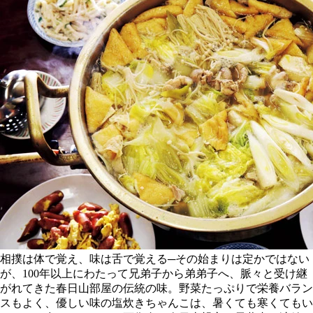
相撲は体で覚え、味は舌で覚える─その始まりは定かではない
が、100年以上にわたって兄弟子から弟弟子へ、脈々と受け継
がれてきた春日山部屋の伝統の味。野菜たっぷりで栄養バラン
スもよく、優しい味の塩炊きちゃんこは、暑くても寒くてもい