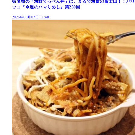
街名物の「海鮮てっぺん丼」は、まるで海鮮の富士山！：パリ
ッコ『今週のハマりめし』第250回
2026年08月07日 11:40