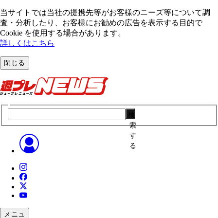
当サイトでは当社の提携先等がお客様のニーズ等について調
査・分析したり、お客様にお勧めの広告を表⽰する⽬的で
Cookie を使⽤する場合があります。
詳しくはこちら
閉じる
検
索
す
る
メニュ