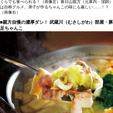
くらでも食べられる！（画像左）春日山親方（元幕内・濵錦）
は自称グルメ。弟子が作るちゃんこの味にも厳しい……！？
（画像右）
■親方自慢の濃厚ダシ！
武蔵川（むさしがわ）部屋・豚
足ちゃんこ