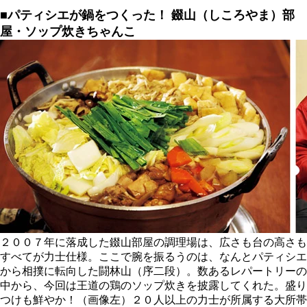
■パティシエが鍋をつくった！
錣山（しころやま）部
屋・ソップ炊きちゃんこ
２００７年に落成した錣山部屋の調理場は、広さも台の高さも
すべてが力士仕様。ここで腕を振るうのは、なんとパティシエ
から相撲に転向した闘林山（序二段）。数あるレパートリーの
中から、今回は王道の鶏のソップ炊きを披露してくれた。盛り
つけも鮮やか！（画像左）２０人以上の力士が所属する大所帯