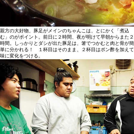
親方の大好物、豚足がメインのちゃんこは、とにかく「煮込
む」のがポイント。前日に２時間、夜が明けて早朝からまた２
時間。しっかりとダシが出た豚足は、箸でつかむと肉と骨が簡
単に分かれる！ １杯目はそのまま、２杯目はポン酢を加えて
味に変化をつける。