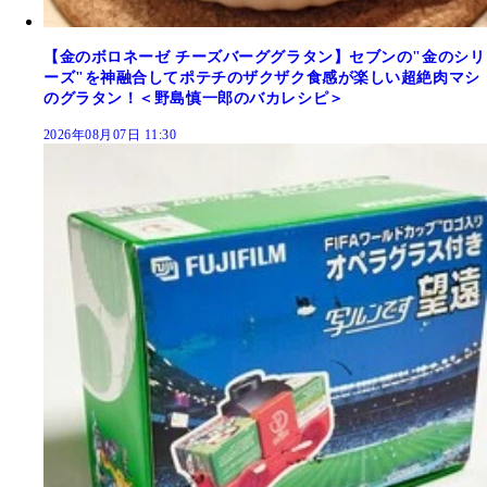
【金のボロネーゼ チーズバーググラタン】セブンの"金のシリ
ーズ"を神融合してポテチのザクザク食感が楽しい超絶肉マシ
のグラタン！＜野島慎一郎のバカレシピ＞
2026年08月07日 11:30