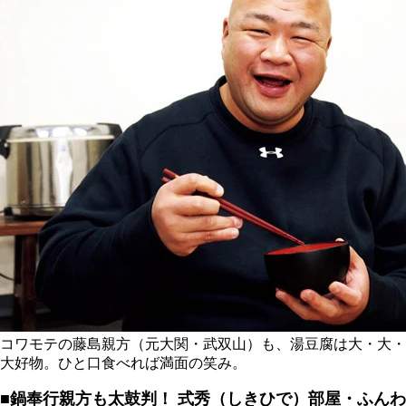
コワモテの藤島親方（元大関・武双山）も、湯豆腐は大・大・
大好物。ひと口食べれば満面の笑み。
■鍋奉行親方も太鼓判！
式秀（しきひで）部屋・ふんわ