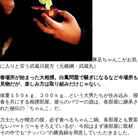
豚足ちゃんこがお気
に入りと言う武蔵川親方（元横綱・武蔵丸）
春場所が始まった大相撲。白鳳問題で騒ぎになるなど今場所も
見物だが、楽しみ方は取り組みだけじゃない。
体重１５０ｋｇ、２００ｋｇ…という大男たちが住み込み、寝
食を共にする相撲部屋。彼らのパワーの源は、各部屋に継承さ
れた秘伝の「ちゃんこ」だ。
力士たちが稽古の後、必ず食べるちゃんこ鍋。各部屋とも豊富
なレパートリーをそろえているが、今回はまず湊部屋に取材、
その中でも“テッパン”の勝負鍋を用意していただきました。