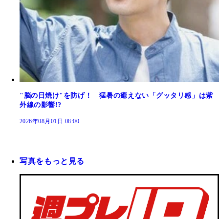
"脳の日焼け"を防げ！ 猛暑の癒えない「グッタリ感」は紫
外線の影響!?
2026年08月01日 08:00
写真をもっと見る