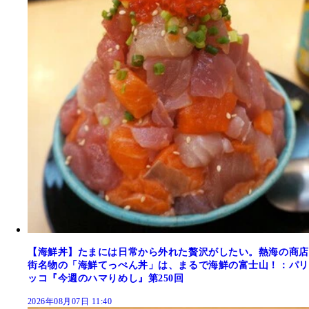
【海鮮丼】たまには日常から外れた贅沢がしたい。熱海の商店
街名物の「海鮮てっぺん丼」は、まるで海鮮の富士山！：パリ
ッコ『今週のハマりめし』第250回
2026年08月07日 11:40