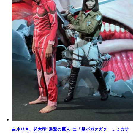
吉木りさ、超大型“進撃の巨人”に「足がガクガク」…ミカサ