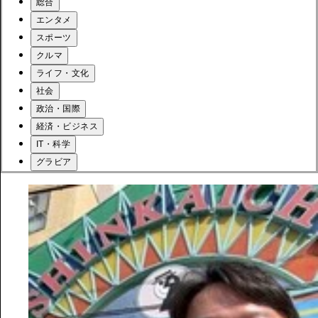
総合
エンタメ
スポーツ
クルマ
ライフ・文化
社会
政治・国際
経済・ビジネス
IT・科学
グラビア