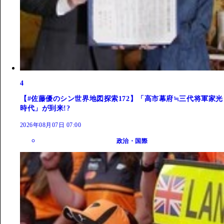
4
【#佐藤優のシン世界地図探索172】「高市幕府≒三代将軍家光
時代」が到来!?
2026年08月07日 07:00
政治・国際