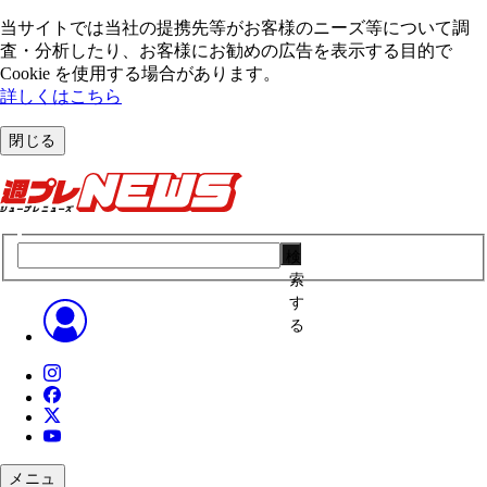
当サイトでは当社の提携先等がお客様のニーズ等について調
査・分析したり、お客様にお勧めの広告を表⽰する⽬的で
Cookie を使⽤する場合があります。
詳しくはこちら
閉じる
検
索
す
る
メニュ