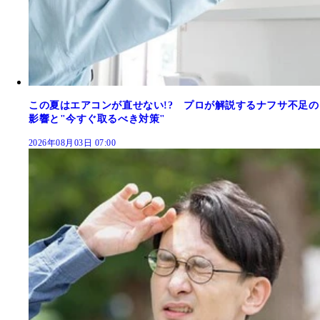
この夏はエアコンが直せない!? プロが解説するナフサ不足の
影響と"今すぐ取るべき対策"
2026年08月03日 07:00