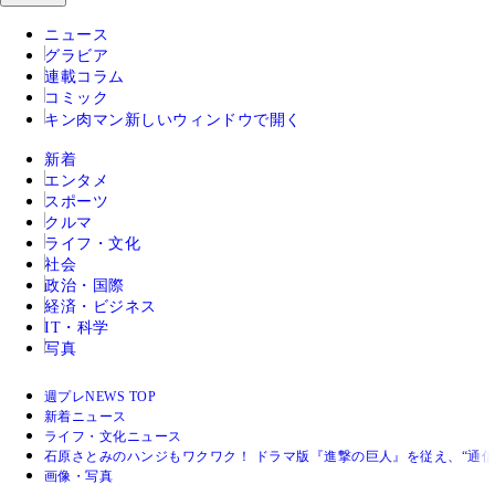
ニュース
グラビア
連載コラム
コミック
キン肉マン
新しいウィンドウで開く
新着
エンタメ
スポーツ
クルマ
ライフ・文化
社会
政治・国際
経済・ビジネス
IT・科学
写真
週プレNEWS TOP
新着ニュース
ライフ・文化ニュース
石原さとみのハンジもワクワク！ ドラマ版『進撃の巨人』を従え、“通
画像・写真