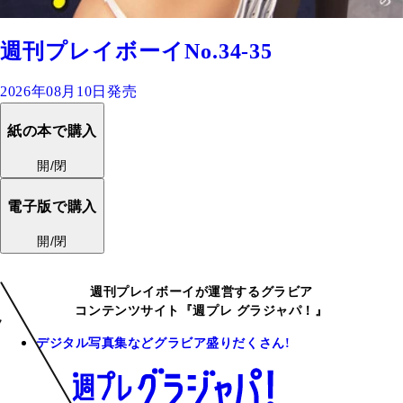
週刊プレイボーイNo.34-35
2026年08月10日発売
紙の本で購入
開/閉
電子版で購入
開/閉
週刊プレイボーイが運営するグラビア
コンテンツサイト『週プレ グラジャパ！』
デジタル写真集などグラビア盛りだくさん!