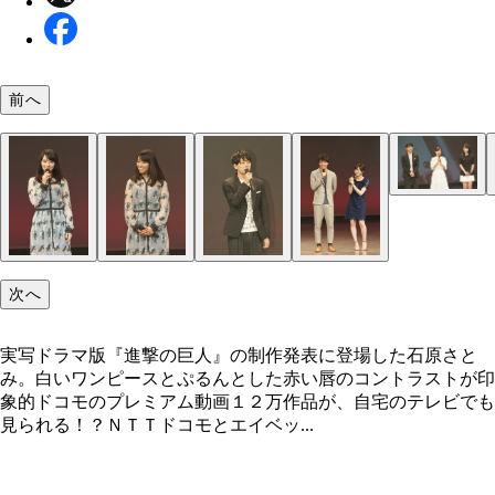
前へ
左から、水崎綾女、平岡祐太、石原さとみ、桜庭な
み、渡部秀、武田梨奈。平岡を除いた全員が実写映
も出演。豪華な顔ぶれだ
次へ
実写ドラマ版『進撃の巨人』の制作発表に登場した石原さと
み。白いワンピースとぷるんとした赤い唇のコントラストが印
象的ドコモのプレミアム動画１２万作品が、自宅のテレビでも
見られる！？ＮＴＴドコモとエイベッ...