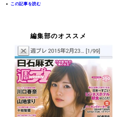
この記事を読む
実写ドラマ版『進撃の巨人』の制作発表に登場した
さとみ。白いワンピースとぷるんとした赤い唇のコ
編集部のオススメ
ラストが印象的