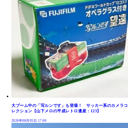
大ブーム中の「写ルンです」も登場！ サッカー系のカメラコ
レクション【山下メロの平成レトロ遺産：123】
2026年08月05日 17:00