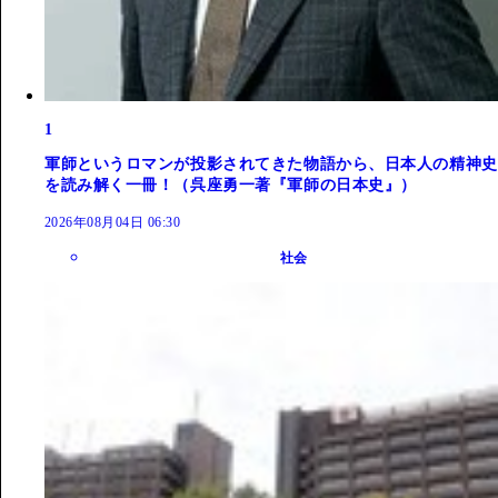
1
軍師というロマンが投影されてきた物語から、日本人の精神史
を読み解く一冊！（呉座勇一著『軍師の日本史』）
2026年08月04日 06:30
社会