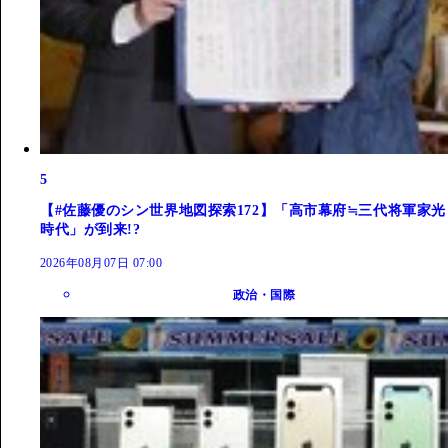
5
【#佐藤優のシン世界地図探索172】「高市幕府≒三代将軍家光
時代」が到来!?
2026年08月07日 07:00
政治・国際