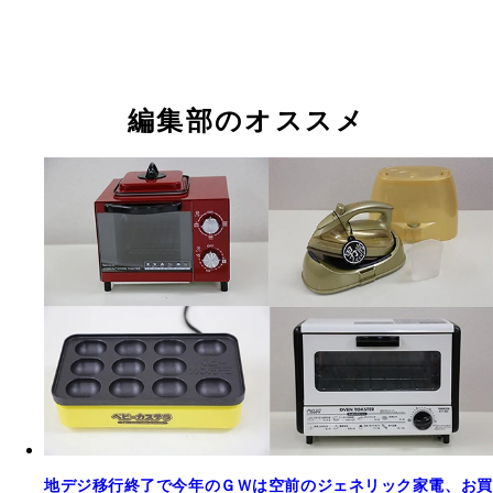
ＣＣＰカラーペンシル ６色展開でグッドデザイン
ＹＡＭＡＺＥＮサーキュレーターＹＡＲ－ＶＬ２０
賞。パワー抜群のサイクロン式。まさに才色兼備な
下左右自動首振り機能、タイマーなど必要十分な機
編集部のオススメ
ィッククリーナーだ。しかも実売５千円以下！
ついて実売８０００円前後。真夏はエアコンと併用
ば電気代を大幅削減してくれる
地デジ移行終了で今年のＧＷは空前のジェネリック家電、お買