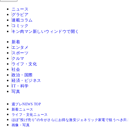
ニュース
グラビア
連載コラム
コミック
キン肉マン
新しいウィンドウで開く
新着
エンタメ
スポーツ
クルマ
ライフ・文化
社会
政治・国際
経済・ビジネス
IT・科学
写真
週プレNEWS TOP
新着ニュース
ライフ・文化ニュース
ほぼ"投げ売り"の今がさらにお得な激安ジェネリック家電で狙うべき商
画像・写真