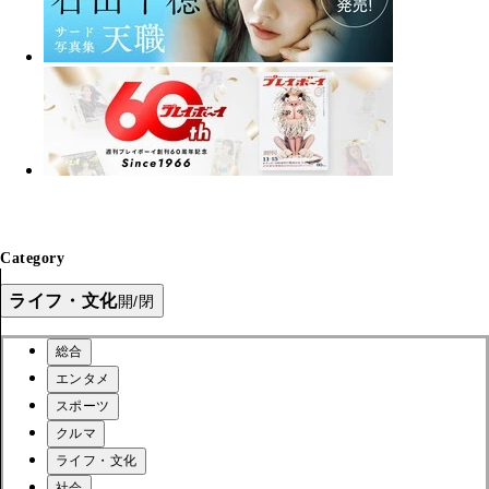
Category
ライフ・文化
開/閉
総合
エンタメ
スポーツ
クルマ
ライフ・文化
社会