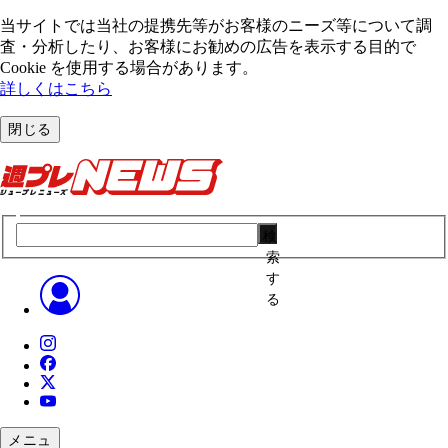
当サイトでは当社の提携先等がお客様のニーズ等について調
査・分析したり、お客様にお勧めの広告を表⽰する⽬的で
Cookie を使⽤する場合があります。
詳しくはこちら
閉じる
検
索
す
る
メニュ