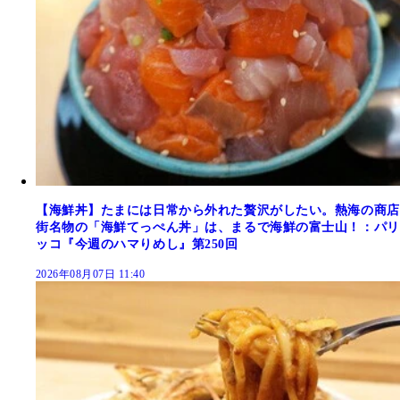
【海鮮丼】たまには日常から外れた贅沢がしたい。熱海の商店
街名物の「海鮮てっぺん丼」は、まるで海鮮の富士山！：パリ
ッコ『今週のハマりめし』第250回
2026年08月07日 11:40