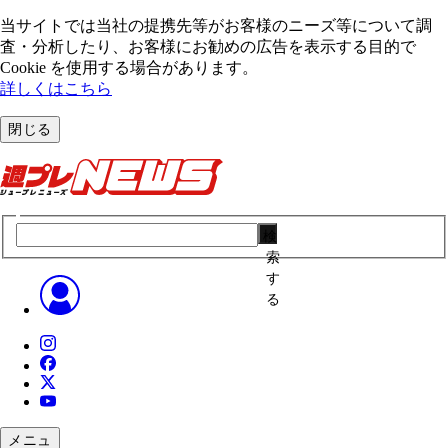
当サイトでは当社の提携先等がお客様のニーズ等について調
査・分析したり、お客様にお勧めの広告を表⽰する⽬的で
Cookie を使⽤する場合があります。
詳しくはこちら
閉じる
検
索
す
る
メニュ