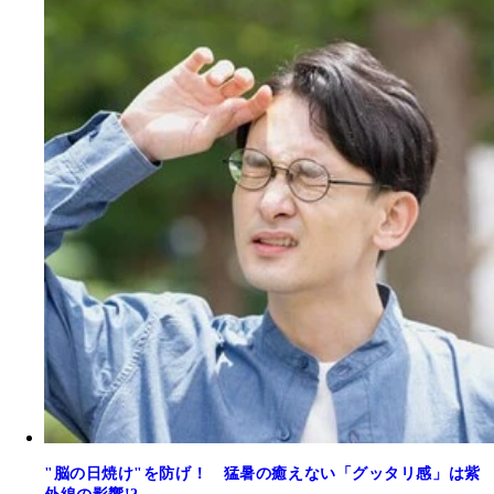
"脳の日焼け"を防げ！ 猛暑の癒えない「グッタリ感」は紫