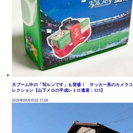
大ブーム中の「写ルンです」も登場！ サッカー系のカメラコ
レクション【山下メロの平成レトロ遺産：123】
2026年08月05日 17:00