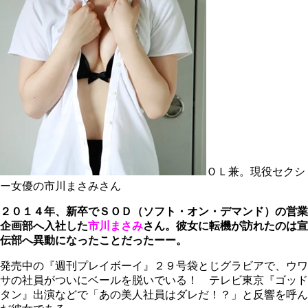
ＯＬ兼。現役セクシ
ー女優の市川まさみさん
２０１４年、新卒でＳＯＤ（ソフト・オン・デマンド）の営業
企画部へ入社した
市川まさみ
さん。彼女に転機が訪れたのは宣
伝部へ異動になったことだったーー。
発売中の『週刊プレイボーイ』２９号袋とじグラビアで、ウワ
サの社員がついにベールを脱いでいる！ テレビ東京『ゴッド
タン』出演などで「あの美人社員はダレだ！？」と反響を呼ん