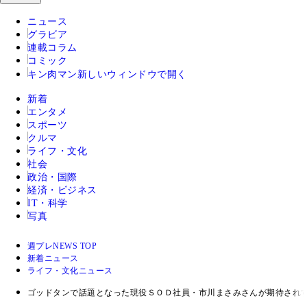
ニュース
グラビア
連載コラム
コミック
キン肉マン
新しいウィンドウで開く
新着
エンタメ
スポーツ
クルマ
ライフ・文化
社会
政治・国際
経済・ビジネス
IT・科学
写真
週プレNEWS TOP
新着ニュース
ライフ・文化ニュース
ゴッドタンで話題となった現役ＳＯＤ社員・市川まさみさんが期待されす