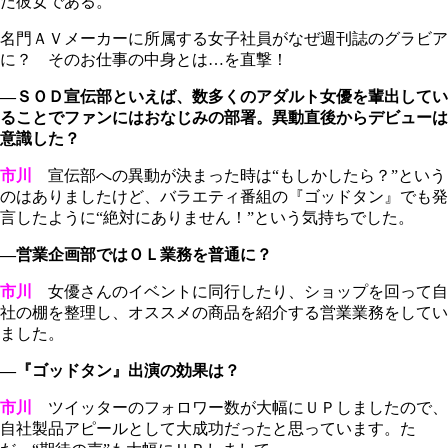
だ彼女である。
名門ＡＶメーカーに所属する女子社員がなぜ週刊誌のグラビア
に？ そのお仕事の中身とは…を直撃！
―ＳＯＤ宣伝部といえば、数多くのアダルト女優を輩出してい
ることでファンにはおなじみの部署。異動直後からデビューは
意識した？
市川
宣伝部への異動が決まった時は“もしかしたら？”という
のはありましたけど、バラエティ番組の『ゴッドタン』でも発
言したように“絶対にありません！”という気持ちでした。
―営業企画部ではＯＬ業務を普通に？
市川
女優さんのイベントに同行したり、ショップを回って自
社の棚を整理し、オススメの商品を紹介する営業業務をしてい
ました。
―『ゴッドタン』出演の効果は？
市川
ツイッターのフォロワー数が大幅にＵＰしましたので、
自社製品アピールとして大成功だったと思っています。た