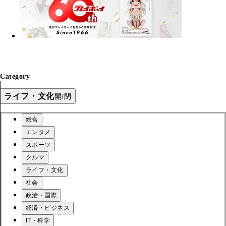
Category
ライフ・文化
開/閉
総合
エンタメ
スポーツ
クルマ
ライフ・文化
社会
政治・国際
経済・ビジネス
IT・科学