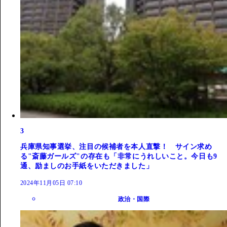
3
兵庫県知事選挙、注目の候補者を本人直撃！ サイン求め
る"斎藤ガールズ"の存在も「非常にうれしいこと。今日も9
通、励ましのお手紙をいただきました」
2024年11月05日 07:10
政治・国際