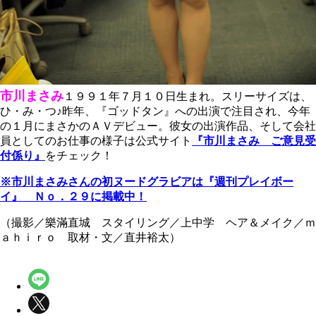
市川まさみ
１９９１年７月１０日生まれ。スリーサイズは、
ひ・み・つ♪昨年、『ゴッドタン』への出演で注目され、今年
の１月にまさかのＡＶデビュー。彼女の出演作品、そして会社
員としてのお仕事の様子は公式サイト
『市川まさみ ご意見受
付係り』
をチェック！
※市川まさみさんの初ヌードグラビアは『週刊プレイボー
イ』 Ｎｏ．２９に掲載中！
（撮影／樂滿直城 スタイリング／上中学 ヘア＆メイク／ｍ
ａｈｉｒｏ 取材・文／直井裕太）