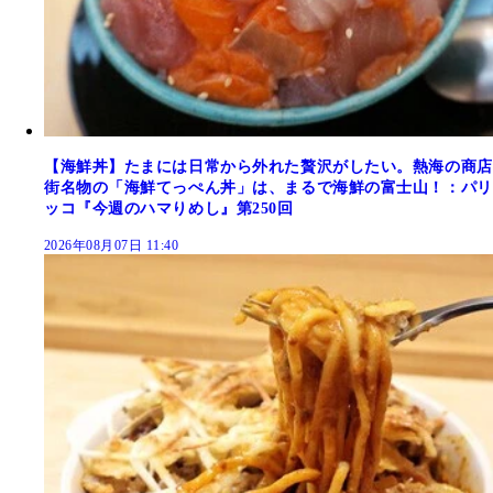
【海鮮丼】たまには日常から外れた贅沢がしたい。熱海の商店
街名物の「海鮮てっぺん丼」は、まるで海鮮の富士山！：パリ
ッコ『今週のハマりめし』第250回
2026年08月07日 11:40