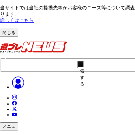
当サイトでは当社の提携先等がお客様のニーズ等について調査・
ります。
詳しくはこちら
閉じる
検
索
す
る
メニュ