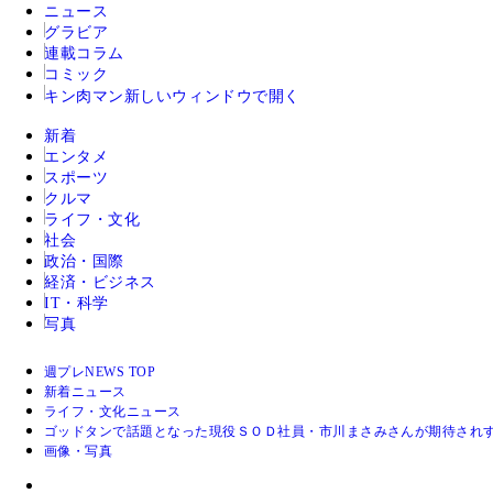
ニュース
グラビア
連載コラム
コミック
キン肉マン
新しいウィンドウで開く
新着
エンタメ
スポーツ
クルマ
ライフ・文化
社会
政治・国際
経済・ビジネス
IT・科学
写真
週プレNEWS TOP
新着ニュース
ライフ・文化ニュース
ゴッドタンで話題となった現役ＳＯＤ社員・市川まさみさんが期待されす
画像・写真