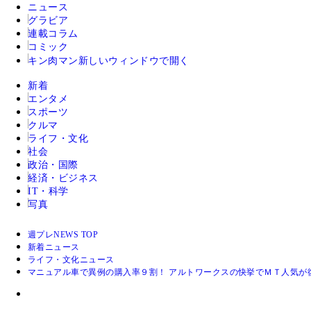
ニュース
グラビア
連載コラム
コミック
キン肉マン
新しいウィンドウで開く
新着
エンタメ
スポーツ
クルマ
ライフ・文化
社会
政治・国際
経済・ビジネス
IT・科学
写真
週プレNEWS TOP
新着ニュース
ライフ・文化ニュース
マニュアル車で異例の購入率９割！ アルトワークスの快挙でＭＴ人気が