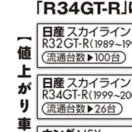
スズキ・アルトワークス。トランスミッションは５
８８年 スズキ・アルトワークス（２代目モデル）
８７年 スズキ・アルトワークス（初代モデル）