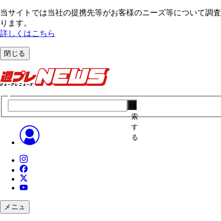
当サイトでは当社の提携先等がお客様のニーズ等について調査・
ります。
詳しくはこちら
閉じる
検
索
す
る
メニュ