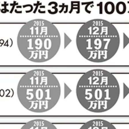
ＭＴとＡＧＳの２種類が用意されている