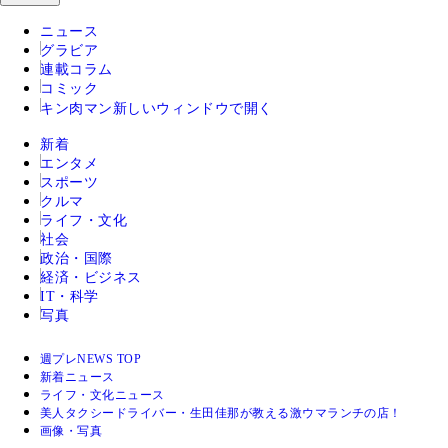
ニュース
グラビア
連載コラム
コミック
キン肉マン
新しいウィンドウで開く
新着
エンタメ
スポーツ
クルマ
ライフ・文化
社会
政治・国際
経済・ビジネス
IT・科学
写真
週プレNEWS TOP
新着ニュース
ライフ・文化ニュース
美人タクシードライバー・生田佳那が教える激ウマランチの店！
画像・写真