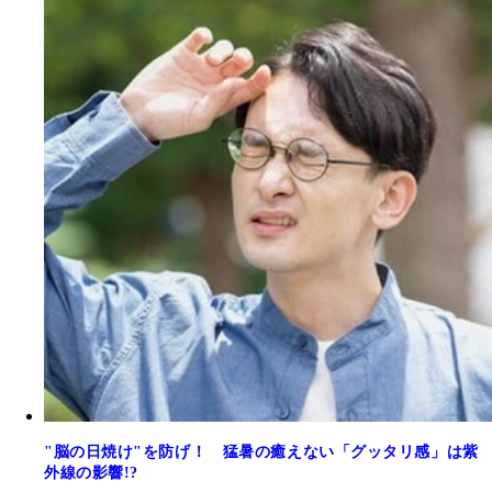
"脳の日焼け"を防げ！ 猛暑の癒えない「グッタリ感」は紫
外線の影響!?