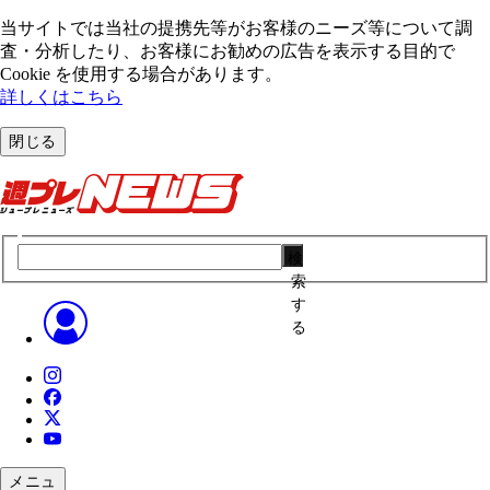
当サイトでは当社の提携先等がお客様のニーズ等について調
査・分析したり、お客様にお勧めの広告を表⽰する⽬的で
Cookie を使⽤する場合があります。
詳しくはこちら
閉じる
検
索
す
る
メニュ