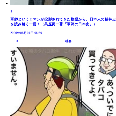
1
軍師というロマンが投影されてきた物語から、日本人の精神史
を読み解く一冊！（呉座勇一著『軍師の日本史』）
2026年08月04日 06:30
社会