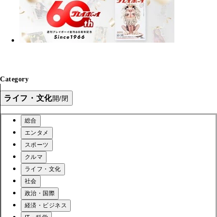
Category
ライフ・文化
開/閉
総合
エンタメ
スポーツ
クルマ
ライフ・文化
社会
政治・国際
経済・ビジネス