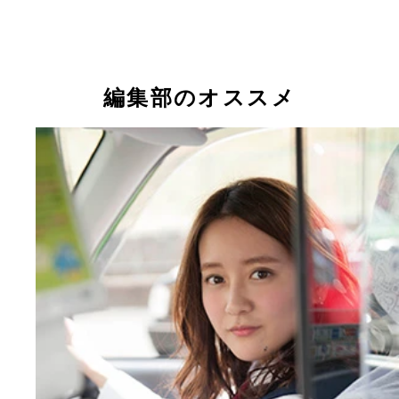
生粋博多らぁめん ふくちゃん 築地総本店
現役タクシードライバー・生田佳那ちゃんが食レポ
キッチンＡＢＣ 南大塚店
ｔｈｅ 肉丼の店
編集部のオススメ