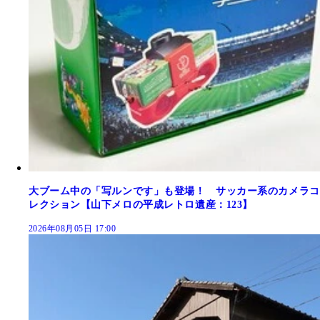
大ブーム中の「写ルンです」も登場！ サッカー系のカメラコ
レクション【山下メロの平成レトロ遺産：123】
2026年08月05日 17:00