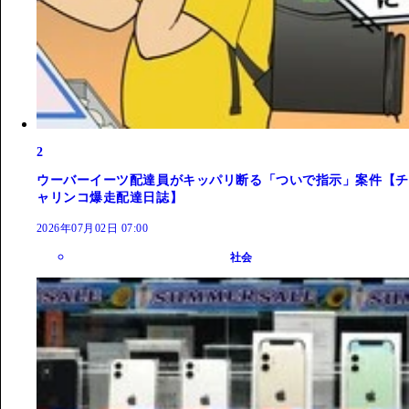
2
ウーバーイーツ配達員がキッパリ断る「ついで指示」案件【チ
ャリンコ爆走配達日誌】
2026年07月02日 07:00
社会