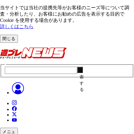
当サイトでは当社の提携先等がお客様のニーズ等について調
査・分析したり、お客様にお勧めの広告を表⽰する⽬的で
Cookie を使⽤する場合があります。
詳しくはこちら
閉じる
検
索
す
る
メニュ