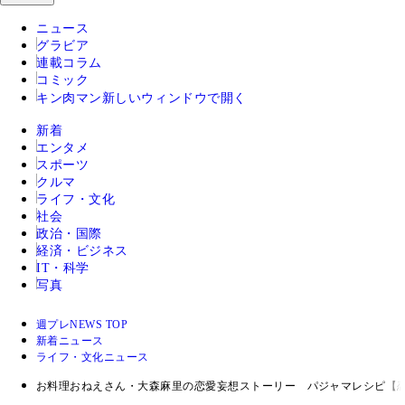
ニュース
グラビア
連載コラム
コミック
キン肉マン
新しいウィンドウで開く
新着
エンタメ
スポーツ
クルマ
ライフ・文化
社会
政治・国際
経済・ビジネス
IT・科学
写真
週プレNEWS TOP
新着ニュース
ライフ・文化ニュース
お料理おねえさん・大森麻里の恋愛妄想ストーリー パジャマレシピ【