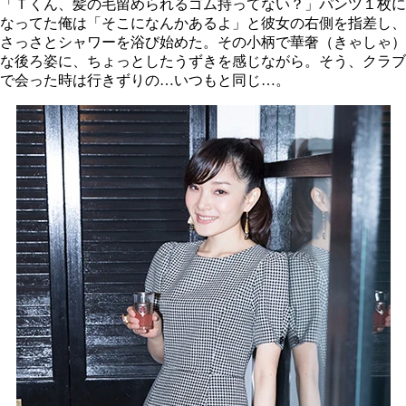
「Ｔくん、髪の毛留められるゴム持ってない？」パンツ１枚に
なってた俺は「そこになんかあるよ」と彼女の右側を指差し、
さっさとシャワーを浴び始めた。その小柄で華奢（きゃしゃ）
な後ろ姿に、ちょっとしたうずきを感じながら。そう、クラブ
で会った時は行きずりの…いつもと同じ…。