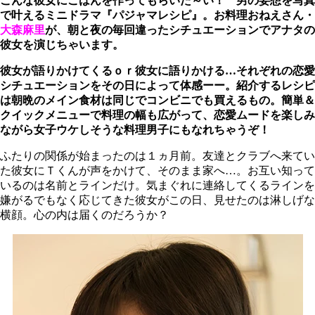
こんな彼女にごはんを作ってもらいた～い！ 男の妄想を写真
で叶えるミニドラマ『パジャマレシピ』。お料理おねえさん・
大森麻里
が、朝と夜の毎回違ったシチュエーションでアナタの
彼女を演じちゃいます。
彼女が語りかけてくるｏｒ彼女に語りかける…それぞれの恋愛
シチュエーションをその日によって体感ーー。紹介するレシピ
は朝晩のメイン食材は同じでコンビニでも買えるもの。簡単＆
クイックメニューで料理の幅も広がって、恋愛ムードを楽しみ
ながら女子ウケしそうな料理男子にもなれちゃうぞ！
ふたりの関係が始まったのは１ヵ月前。友達とクラブへ来てい
た彼女にＴくんが声をかけて、そのまま家へ…。お互い知って
いるのは名前とラインだけ。気まぐれに連絡してくるラインを
嫌がるでもなく応じてきた彼女がこの日、見せたのは淋しげな
横顔。心の内は届くのだろうか？