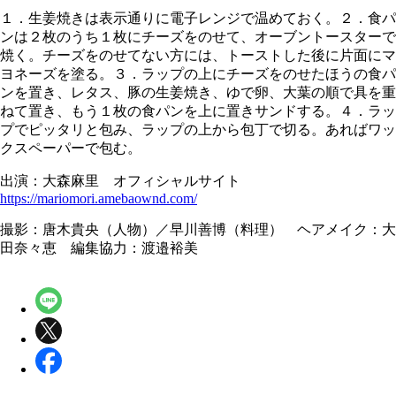
１．生姜焼きは表示通りに電子レンジで温めておく。２．食パ
ンは２枚のうち１枚にチーズをのせて、オーブントースターで
焼く。チーズをのせてない方には、トーストした後に片面にマ
ヨネーズを塗る。３．ラップの上にチーズをのせたほうの食パ
ンを置き、レタス、豚の生姜焼き、ゆで卵、大葉の順で具を重
ねて置き、もう１枚の食パンを上に置きサンドする。４．ラッ
プでピッタリと包み、ラップの上から包丁で切る。あればワッ
クスペーパーで包む。
出演：大森麻里 オフィシャルサイト
https://mariomori.amebaownd.com/
撮影：唐木貴央（人物）／早川善博（料理） ヘアメイク：大
田奈々恵 編集協力：渡邉裕美