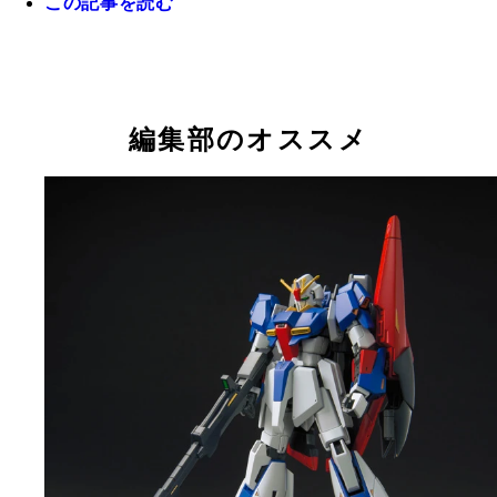
この記事を読む
Ｓ．Ｈ．Ｆｉｇｕａｒｔｓシリーズから可動域の広
ィギュアが登場！
編集部のオススメ