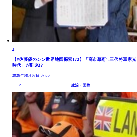
4
【#佐藤優のシン世界地図探索172】「高市幕府≒三代将軍家光
時代」が到来!?
2026年08月07日 07:00
政治・国際