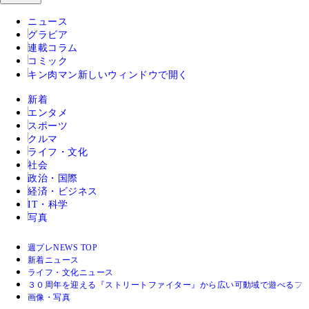
ニュース
グラビア
連載コラム
コミック
キン肉マン
新しいウィンドウで開く
新着
エンタメ
スポーツ
クルマ
ライフ・文化
社会
政治・国際
経済・ビジネス
IT・科学
写真
週プレNEWS TOP
新着ニュース
ライフ・文化ニュース
３０周年を迎える『ストリートファイター』から広い可動域で遊べるフ
画像・写真