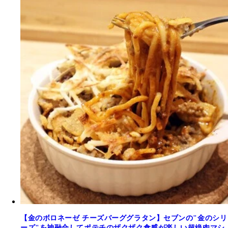
【金のボロネーゼ チーズバーググラタン】セブンの"金のシリ
ーズ"を神融合してポテチのザクザク食感が楽しい超絶肉マシ