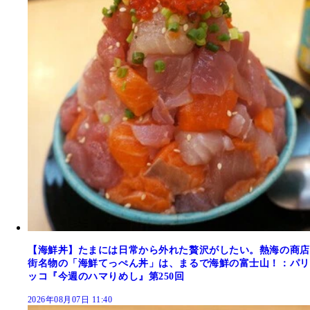
【海鮮丼】たまには日常から外れた贅沢がしたい。熱海の商店
街名物の「海鮮てっぺん丼」は、まるで海鮮の富士山！：パリ
ッコ『今週のハマりめし』第250回
2026年08月07日 11:40