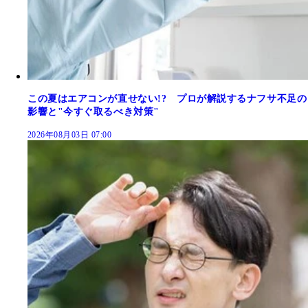
この夏はエアコンが直せない!? プロが解説するナフサ不足の
影響と"今すぐ取るべき対策"
2026年08月03日 07:00