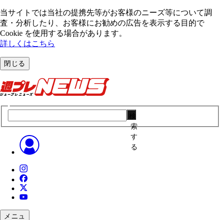
当サイトでは当社の提携先等がお客様のニーズ等について調
査・分析したり、お客様にお勧めの広告を表⽰する⽬的で
Cookie を使⽤する場合があります。
詳しくはこちら
閉じる
検
索
す
る
メニュ