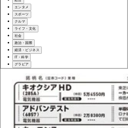
エンタメ
スポーツ
クルマ
ライフ・文化
社会
政治・国際
経済・ビジネス
IT・科学
グラビア