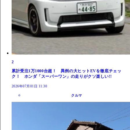
2
累計受注1万1000台超！ 異例の大ヒットEVを徹底チェッ
ク！ ホンダ「スーパーワン」の走りがクソ楽しい!!
2026年07月01日 11:30
クルマ