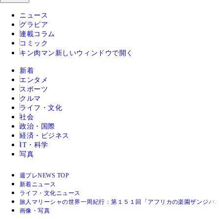
ニュース
グラビア
連載コラム
コミック
キン肉マン
新しいウィンドウで開く
新着
エンタメ
スポーツ
クルマ
ライフ・文化
社会
政治・国際
経済・ビジネス
IT・科学
写真
週プレNEWS TOP
新着ニュース
ライフ・文化ニュース
旅人マリーシャの世界一周紀行：第１５１回「アフリカの楽園ザンジバル
画像・写真