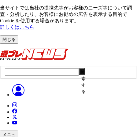
当サイトでは当社の提携先等がお客様のニーズ等について調
査・分析したり、お客様にお勧めの広告を表⽰する⽬的で
Cookie を使⽤する場合があります。
詳しくはこちら
閉じる
検
索
す
る
メニュ