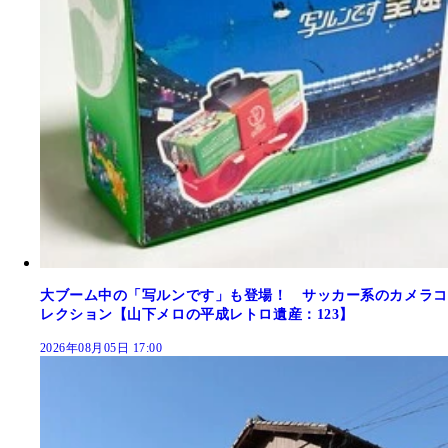
大ブーム中の「写ルンです」も登場！ サッカー系のカメラコ
レクション【山下メロの平成レトロ遺産：123】
2026年08月05日 17:00