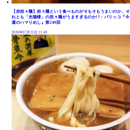
【赤担々麺】担々麺という食べものがそもそもうまいのか、そ
れとも「光陽楼」の担々麺がうますぎるのか!?：パリッコ『今
週のハマりめし』第249回
2026年07月31日 11:40