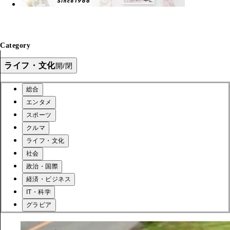
Category
ライフ・文化
開/閉
総合
エンタメ
スポーツ
クルマ
ライフ・文化
社会
政治・国際
経済・ビジネス
IT・科学
グラビア