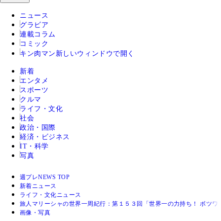
ニュース
グラビア
連載コラム
コミック
キン肉マン
新しいウィンドウで開く
新着
エンタメ
スポーツ
クルマ
ライフ・文化
社会
政治・国際
経済・ビジネス
IT・科学
写真
週プレNEWS TOP
新着ニュース
ライフ・文化ニュース
旅人マリーシャの世界一周紀行：第１５３回「世界一の力持ち！ ボツワ
画像・写真