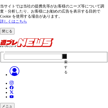
当サイトでは当社の提携先等がお客様のニーズ等について調
査・分析したり、お客様にお勧めの広告を表⽰する⽬的で
Cookie を使⽤する場合があります。
詳しくはこちら
閉じる
検
索
す
る
メニュ