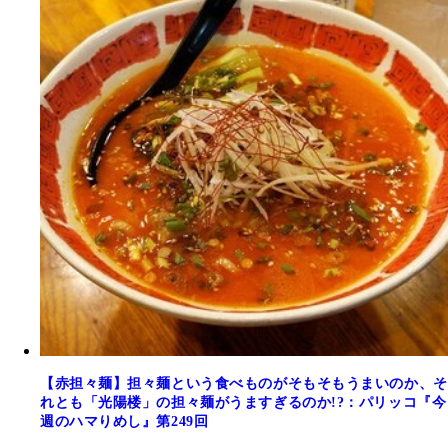
【赤担々麺】担々麺という食べものがそもそもうまいのか、そ
れとも「光陽楼」の担々麺がうますぎるのか!?：パリッコ『今
週のハマりめし』第249回