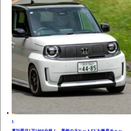
1
累計受注1万1000台超！ 異例の大ヒットEVを徹底チェッ