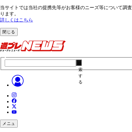
当サイトでは当社の提携先等がお客様のニーズ等について調査・
ります。
詳しくはこちら
閉じる
検
索
す
る
メニュ