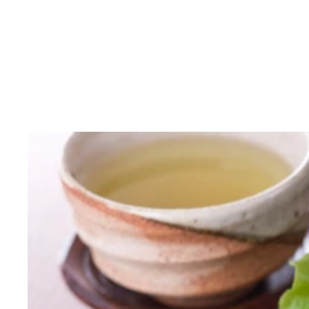
６０秒待つと…
アツアツで出てくる！