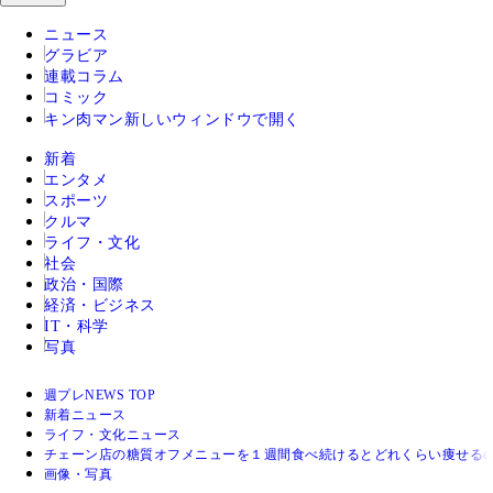
ニュース
グラビア
連載コラム
コミック
キン肉マン
新しいウィンドウで開く
新着
エンタメ
スポーツ
クルマ
ライフ・文化
社会
政治・国際
経済・ビジネス
IT・科学
写真
週プレNEWS TOP
新着ニュース
ライフ・文化ニュース
チェーン店の糖質オフメニューを１週間食べ続けるとどれくらい痩せる
画像・写真