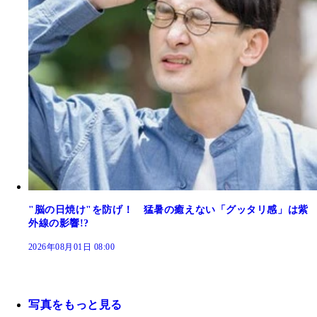
"脳の日焼け"を防げ！ 猛暑の癒えない「グッタリ感」は紫
外線の影響!?
2026年08月01日 08:00
写真をもっと見る