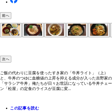
前へ
カルビ焼肉ラージ定食（おろし豆腐に変更）７８０
ブラウンソースハンバーグ定食（山形だし豆腐に変
５種野菜と唐あげのロカボ担々麺 ６９０円シャキ
牛丼ライト（お肉並盛）４３０円ご飯の代わりに豆
ロカボ牛麺 ４９０円こんにゃく麺を使用。肉のほ
ロカボ牛ビビン麺 ５９０円こんにゃく麺を使用し
サラシア牛丼（並盛）４８０円牛丼のつゆに血糖値
５０円おろし豆腐は焼き肉の塩ダレのような味がつ
５９０円＋５０円だし豆腐はキュウリのみずみずし
キの野菜と唐あげに肉味噌も入ってボリューム満点
使った牛丼。ポン酢もかかっていて味は濃く、満足
揚げ玉や少し甘めのきつねも入っている。だしもウ
野菜もたっぷり。後のせコチュジャンが食欲をそそ
昇を抑える成分が入っている。味の違いは正直わか
いる。肉との相性はかなりいい感じだ
感や大葉の風味でサッパリと食べられる
格的な辛さにビックリ！
高い
いほど
次へ
ご飯の代わりに豆腐を使ったすき家の「牛丼ライト」（上）
と、牛丼のつゆに血糖値の上昇を抑える成分が入った吉野家の
「サラシア牛丼」俺たちが日々お世話になっている牛丼チェー
ン「松屋」の定食のライスが豆腐に変...
この記事を読む