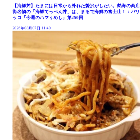
【海鮮丼】たまには日常から外れた贅沢がしたい。熱海の商店
街名物の「海鮮てっぺん丼」は、まるで海鮮の富士山！：パリ
ッコ『今週のハマりめし』第250回
2026年08月07日 11:40