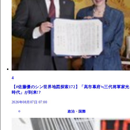
4
【#佐藤優のシン世界地図探索172】「高市幕府≒三代将軍家光
時代」が到来!?
2026年08月07日 07:00
政治・国際