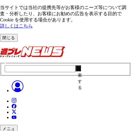
当サイトでは当社の提携先等がお客様のニーズ等について調
査・分析したり、お客様にお勧めの広告を表⽰する⽬的で
Cookie を使⽤する場合があります。
詳しくはこちら
閉じる
検
索
す
る
メニュ