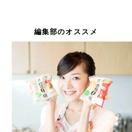
ご飯の代わりに豆腐を使ったすき家の「牛丼ライト
（上）と、牛丼のつゆに血糖値の上昇を抑える成分
った吉野家の「サラシア牛丼」
編集部のオススメ