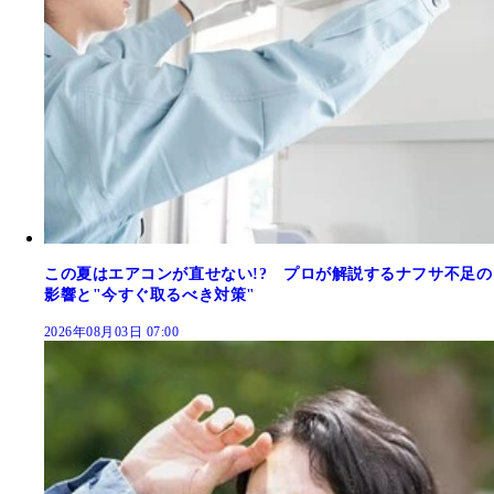
この夏はエアコンが直せない!? プロが解説するナフサ不足の
影響と"今すぐ取るべき対策"
2026年08月03日 07:00