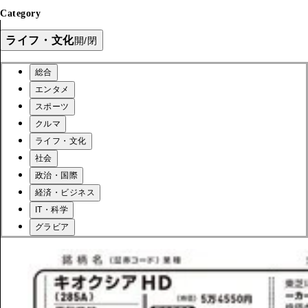
Category
ライフ・文化
開/閉
総合
エンタメ
スポーツ
クルマ
ライフ・文化
社会
政治・国際
経済・ビジネス
IT・科学
グラビア