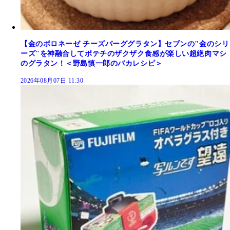
【金のボロネーゼ チーズバーググラタン】セブンの"金のシリ
ーズ"を神融合してポテチのザクザク食感が楽しい超絶肉マシ
のグラタン！＜野島慎一郎のバカレシピ＞
2026年08月07日 11:30