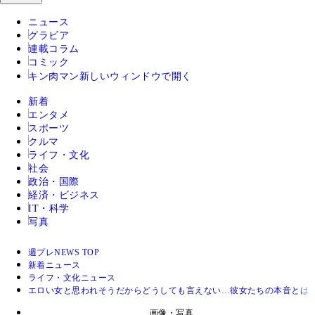
ニュース
グラビア
連載コラム
コミック
キン肉マン
新しいウィンドウで開く
新着
エンタメ
スポーツ
クルマ
ライフ・文化
社会
政治・国際
経済・ビジネス
IT・科学
写真
週プレNEWS TOP
新着ニュース
ライフ・文化ニュース
エロい女と思われそうだからどうしても言えない…彼女たちの本音とは
画像・写真