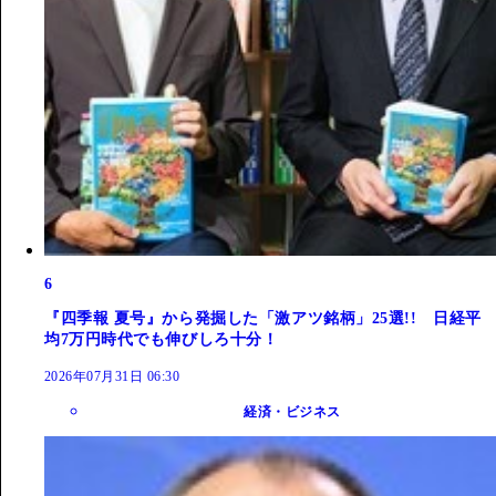
6
『四季報 夏号』から発掘した「激アツ銘柄」25選!! 日経平
均7万円時代でも伸びしろ十分！
2026年07月31日 06:30
経済・ビジネス