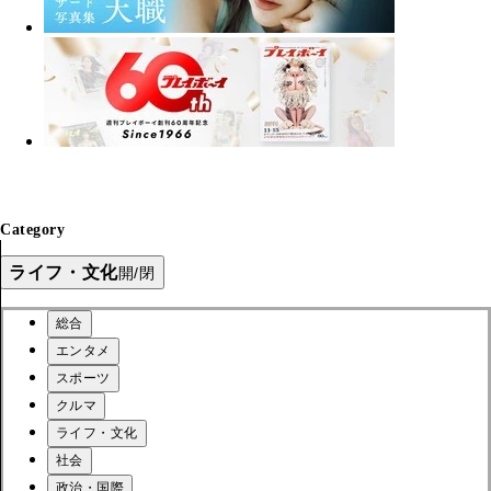
Category
ライフ・文化
開/閉
総合
エンタメ
スポーツ
クルマ
ライフ・文化
社会
政治・国際