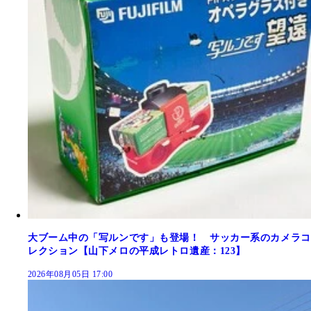
大ブーム中の「写ルンです」も登場！ サッカー系のカメラコ
レクション【山下メロの平成レトロ遺産：123】
2026年08月05日 17:00