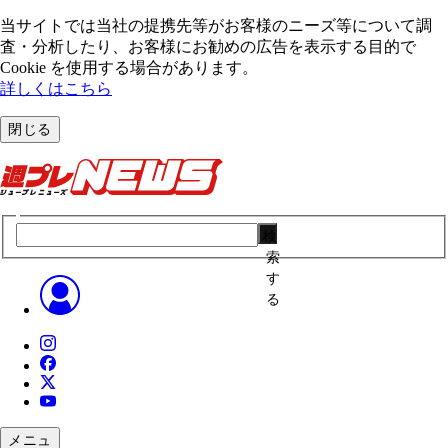
当サイトでは当社の提携先等がお客様のニーズ等について調
査・分析したり、お客様にお勧めの広告を表⽰する⽬的で
Cookie を使⽤する場合があります。
詳しくはこちら
閉じる
検
索
す
る
メニュ