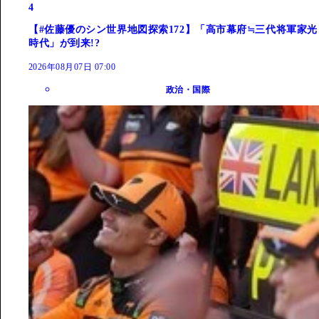
4
【#佐藤優のシン世界地図探索172】「高市幕府≒三代将軍家光
時代」が到来!?
2026年08月07日 07:00
政治・国際