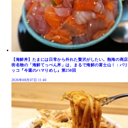
【海鮮丼】たまには日常から外れた贅沢がしたい。熱海の商店
街名物の「海鮮てっぺん丼」は、まるで海鮮の富士山！：パリ
ッコ『今週のハマりめし』第250回
2026年08月07日 11:40