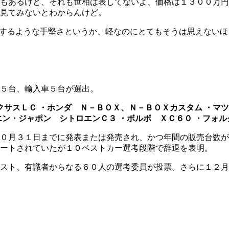
もあるけど、それも世相は表してないよ、価格は１３００万円
見てみないとわからんけど。
”するような手堅さというか、軽なのにとてもそうは思えない
５台、輸入車５台が選出。
クサスＬＣ
・ホンダ Ｎ－ＢＯＸ、Ｎ－ＢＯＸカスタム
・マツ
エン・ジャポン シトロエンＣ３
・ボルボ ＸＣ６０
・フォル
０月３１日までに発表または発売され、かつ年間の販売台数が
ートされていたが１０ベストカー選考段階で辞退を表明。
スト、有識者からなる６０人の選考委員が投票。さらに１２月