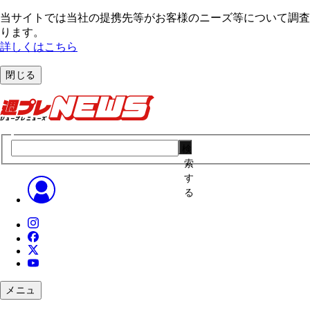
当サイトでは当社の提携先等がお客様のニーズ等について調査・
ります。
詳しくはこちら
閉じる
検
索
す
る
メニュ