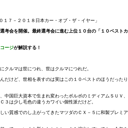
０１７－２０１８日本カー・オブ・ザ・イヤー」
選考会を開催。最終選考会に進む上位１０台の「１０ベストカ
コージ
が解説する！
にクルマは世につれ、世はクルマにつれだ。
んだけど、世相を表すのは実はこの１０ベストのほうだったり
、中国巨大資本で生まれ変わったボルボのミディアムＳＵＶ、
Ｃ３は少し毛色の違うカワイい個性派だけど。
しい質感でのし上がってきたマツダのＣＸ－５に和製プレミア