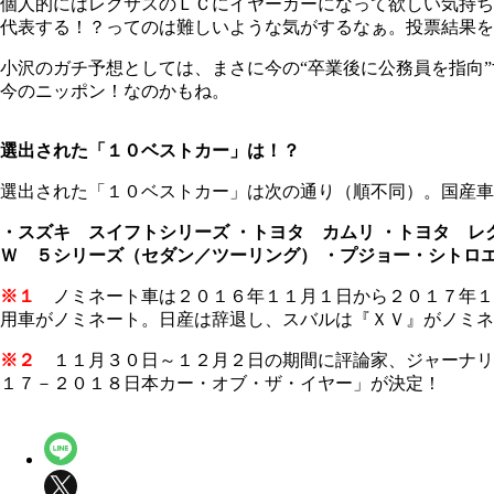
個人的にはレクサスのＬＣにイヤーカーになって欲しい気持ち
代表する！？ってのは難しいような気がするなぁ。投票結果を
小沢のガチ予想としては、まさに今の“卒業後に公務員を指向
今のニッポン！なのかもね。
選出された「１０ベストカー」は！？
選出された「１０ベストカー」は次の通り（順不同）。国産車
・スズキ スイフトシリーズ
・トヨタ カムリ
・トヨタ レ
Ｗ ５シリーズ（セダン／ツーリング）
・プジョー・シトロ
※１
ノミネート車は２０１６年１１月１日から２０１７年１
用車がノミネート。日産は辞退し、スバルは『ＸＶ』がノミネ
※２
１１月３０日～１２月２日の期間に評論家、ジャーナリ
１７－２０１８日本カー・オブ・ザ・イヤー」が決定！