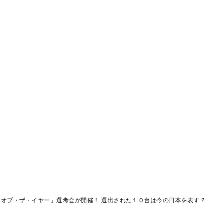
オブ・ザ・イヤー」選考会が開催！ 選出された１０台は今の日本を表す？