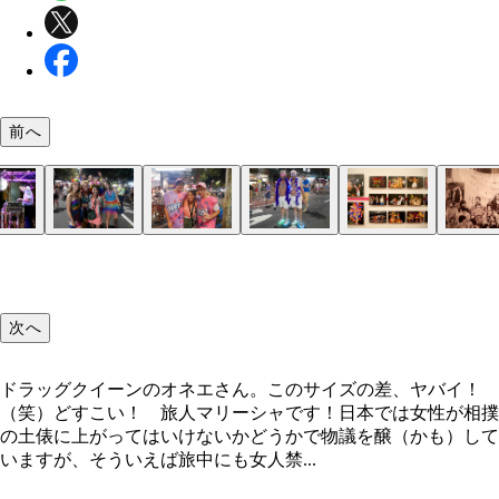
前へ
歌が激ウマな婦人警官！そしてＤＪをする警官！ 
大手銀行ＡＮＺのＡＴＭがＧＡＹＴＭに！
犬もピンクでマルディグラ！
マルディグラを楽しむ皆とマリーシャ
カワイいお菓子の仮装のゲイカップル
ＮＡＳ（ナショナルアートスクール）で行なわれて
まだＬＧＢＴに偏見のある時代の写真。ビートルズ
パレード前からゲイの聖地オクスフォードストリー
豪華な仮装や音楽で盛り上がるパレード
シドニーの街中がマルディグラ仕様に！
美女軍団やイケメン軍団
がホントのＤＪポリス！
た、１９７８年に始まったシドニーのマルディグラ
うな風貌の男たちがデモしてる姿や、警察とモメて
大盛り上がり！
次へ
史を振り返るアート・イベント
姿などが展示されていた
ドラッグクイーンのオネエさん。このサイズの差、ヤバイ！
（笑）どすこい！ 旅人マリーシャです！日本では女性が相撲
の土俵に上がってはいけないかどうかで物議を醸（かも）して
いますが、そういえば旅中にも女人禁...