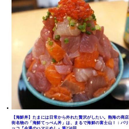
【海鮮丼】たまには日常から外れた贅沢がしたい。熱海の商店
街名物の「海鮮てっぺん丼」は、まるで海鮮の富士山！：パリ
ッコ『今週のハマりめし』第250回