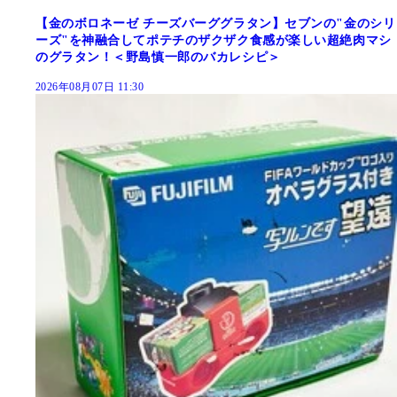
【金のボロネーゼ チーズバーググラタン】セブンの"金のシリ
ーズ"を神融合してポテチのザクザク食感が楽しい超絶肉マシ
のグラタン！＜野島慎一郎のバカレシピ＞
2026年08月07日 11:30