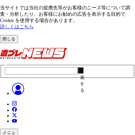
当サイトでは当社の提携先等がお客様のニーズ等について調
査・分析したり、お客様にお勧めの広告を表⽰する⽬的で
Cookie を使⽤する場合があります。
詳しくはこちら
閉じる
検
索
す
る
メニュ