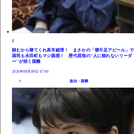
1
頼むから寝てくれ高市総理！ まさかの「寝不足アピール」で
国民も永田町もマジ困惑！ 歴代屈指の"人に頼れないリーダ
ー"が招く国難
2026年08月09日 07:00
政治・国際