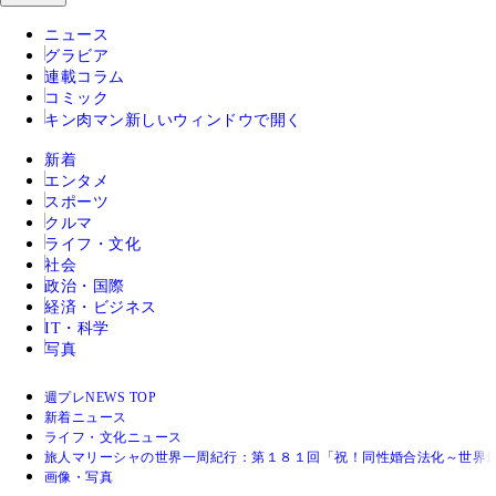
ニュース
グラビア
連載コラム
コミック
キン肉マン
新しいウィンドウで開く
新着
エンタメ
スポーツ
クルマ
ライフ・文化
社会
政治・国際
経済・ビジネス
IT・科学
写真
週プレNEWS TOP
新着ニュース
ライフ・文化ニュース
旅人マリーシャの世界一周紀行：第１８１回「祝！同性婚合法化～世界
画像・写真