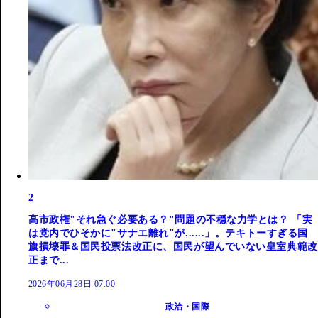
2
高市政権"それ急ぐ必要ある？"問題の不穏な力学とは？ 「実
は党内でひそかに"サナエ離れ"が......」。テキトーすぎる国
旗損壊罪＆国民投票法改正に、国民が望んでいない皇室典範改
正まで...
2026年06月28日 07:00
政治・国際