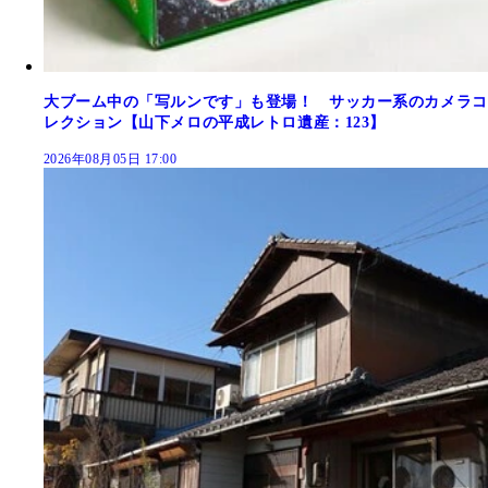
大ブーム中の「写ルンです」も登場！ サッカー系のカメラコ
レクション【山下メロの平成レトロ遺産：123】
2026年08月05日 17:00