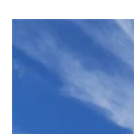
歌が激ウマな婦人警官！そしてＤＪをする警官！ 
大手銀行ＡＮＺのＡＴＭがＧＡＹＴＭに！
犬もピンクでマルディグラ！
マルディグラを楽しむ皆とマリーシャ
カワイいお菓子の仮装のゲイカップル
ＮＡＳ（ナショナルアートスクール）で行なわれて
まだＬＧＢＴに偏見のある時代の写真。ビートルズ
パレード前からゲイの聖地オクスフォードストリー
豪華な仮装や音楽で盛り上がるパレード
シドニーの街中がマルディグラ仕様に！
美女軍団やイケメン軍団