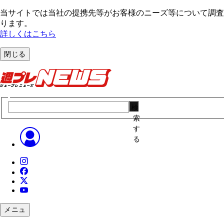
当サイトでは当社の提携先等がお客様のニーズ等について調査・
ります。
詳しくはこちら
閉じる
検
索
す
る
メニュ