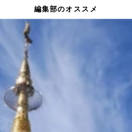
編集部のオススメ
これがホントのＤＪポリス！
いた、１９７８年に始まったシドニーのマルディグラの歴史を
のような風貌の男たちがデモしてる姿や、警察とモメている姿
トは大盛り上がり！