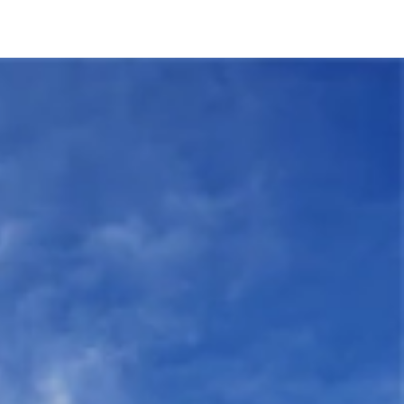
振り返るアート・イベント
などが展示されていた