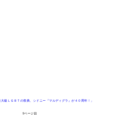
最大級ＬＧＢＴの祭典、シドニー『マルディグラ』が４０周年！」
9ページ目