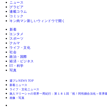
ニュース
グラビア
連載コラム
コミック
キン肉マン
新しいウィンドウで開く
新着
エンタメ
スポーツ
クルマ
ライフ・文化
社会
政治・国際
経済・ビジネス
IT・科学
写真
週プレNEWS TOP
新着ニュース
ライフ・文化ニュース
旅人マリーシャの世界一周紀行：第１８１回「祝！同性婚合法化～世界
画像・写真