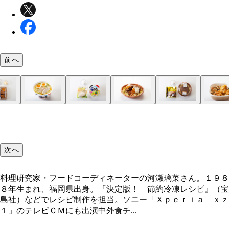
前へ
次へ
料理研究家・フードコーディネーターの河瀬璃菜さん。１９８
８年生まれ、福岡県出身。『決定版！ 節約冷凍レシピ』（宝
島社）などでレシピ制作を担当。ソニー「Ｘｐｅｒｉａ ｘｚ
１」のテレビＣＭにも出演中外食チ...