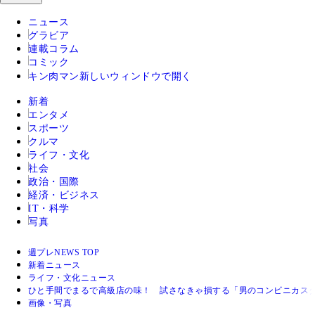
ニュース
グラビア
連載コラム
コミック
キン肉マン
新しいウィンドウで開く
新着
エンタメ
スポーツ
クルマ
ライフ・文化
社会
政治・国際
経済・ビジネス
IT・科学
写真
週プレNEWS TOP
新着ニュース
ライフ・文化ニュース
ひと手間でまるで高級店の味！ 試さなきゃ損する「男のコンビニカス
画像・写真