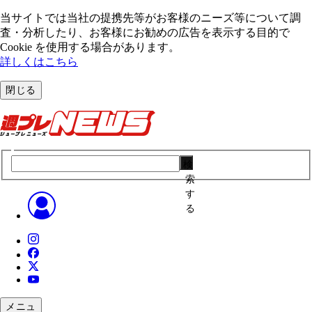
当サイトでは当社の提携先等がお客様のニーズ等について調
査・分析したり、お客様にお勧めの広告を表⽰する⽬的で
Cookie を使⽤する場合があります。
詳しくはこちら
閉じる
検
索
す
る
メニュ