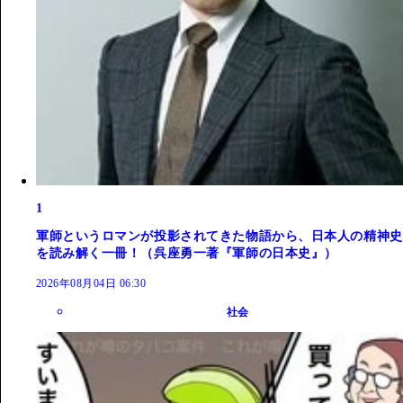
1
軍師というロマンが投影されてきた物語から、日本人の精神史
を読み解く一冊！（呉座勇一著『軍師の日本史』）
2026年08月04日 06:30
社会