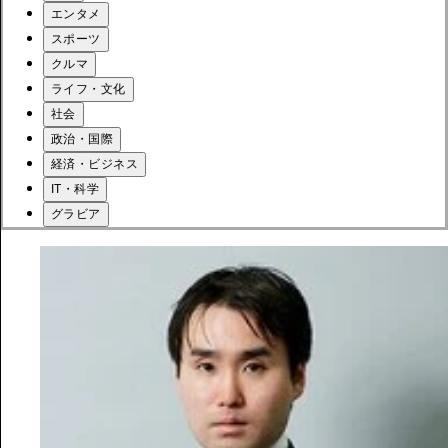
エンタメ
スポーツ
クルマ
ライフ・文化
社会
政治・国際
経済・ビジネス
IT・科学
グラビア