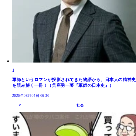
1
軍師というロマンが投影されてきた物語から、日本人の精神史
を読み解く一冊！（呉座勇一著『軍師の日本史』）
2026年08月04日 06:30
社会