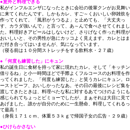
●意外と料理できる
私がインフルエンザになったときに会社の後輩クンがお見舞い
に来てくれたんです。しかもカレ、すご～くおいしい卵雑炊を
作ってくれて。「風邪がうつるよ」と止めても、「大丈夫っ
す、カラダ強いんで」と言って、あ～んで食べさせてくれまし
た。料理好きアピールはしないけど、さりげなく作った料理が
おいしいと、その男性が急にカッコよく見えます。カレとはま
だ付き合ってはいませんが、気になっています。
（寝る前は１０分間ストレッチをする飲料水・２７歳）
●「何度も練習した」にキュン
私の誕生日に食材を持って家に現れたカレ。そして「キッチン
借りるね」と小一時間ほどで手際よくフルコースのお料理を作
ってくれました。「何度も練習した」と笑うカレにキュン。ロ
ーストビーフ、おいしかったなあ。その日の最後にレシピ集を
渡してきたときは、料理べたな私に対するあてつけのようにも
感じられてちょっとビミョーでしたが、まぁそれは大目に見て
あげました。誰かが自分のために一生懸命、料理してくれるっ
て最高！
（身長１７１ｃｍ、体重５３ｋｇで帰国子女の広告・２９歳）
●ひけらかさない