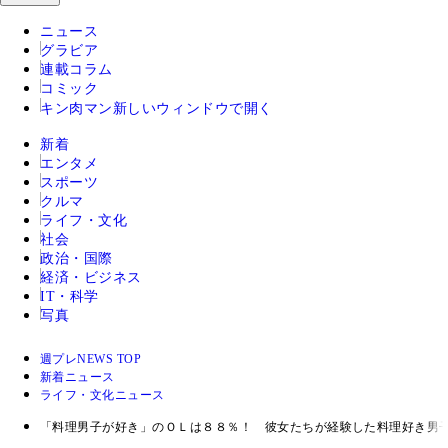
ニュース
グラビア
連載コラム
コミック
キン肉マン
新しいウィンドウで開く
新着
エンタメ
スポーツ
クルマ
ライフ・文化
社会
政治・国際
経済・ビジネス
IT・科学
写真
週プレNEWS TOP
新着ニュース
ライフ・文化ニュース
「料理男子が好き」のＯＬは８８％！ 彼女たちが経験した料理好き男