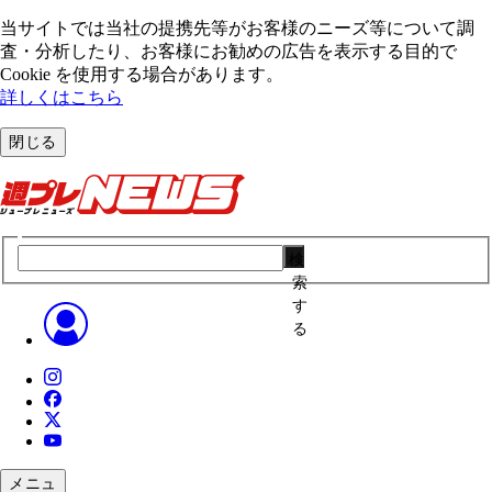
当サイトでは当社の提携先等がお客様のニーズ等について調
査・分析したり、お客様にお勧めの広告を表⽰する⽬的で
Cookie を使⽤する場合があります。
詳しくはこちら
閉じる
検
索
す
る
メニュ