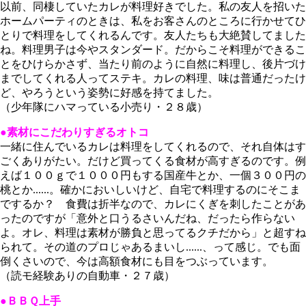
以前、同棲していたカレが料理好きでした。私の友人を招いた
ホームパーティのときは、私をお客さんのところに行かせてひ
とりで料理をしてくれるんです。友人たちも大絶賛してました
ね。料理男子は今やスタンダード。だからこそ料理ができるこ
とをひけらかさず、当たり前のように自然に料理し、後片づけ
までしてくれる人ってステキ。カレの料理、味は普通だったけ
ど、やろうという姿勢に好感を持てました。
（少年隊にハマっている小売り・２８歳）
●素材にこだわりすぎるオトコ
一緒に住んでいるカレは料理をしてくれるので、それ自体はす
ごくありがたい。だけど買ってくる食材が高すぎるのです。例
えば１００ｇで１０００円もする国産牛とか、一個３００円の
桃とか......。確かにおいしいけど、自宅で料理するのにそこま
でするか？ 食費は折半なので、カレにくぎを刺したことがあ
ったのですが「意外と口うるさいんだね、だったら作らない
よ。オレ、料理は素材が勝負と思ってるクチだから」と超すね
られて。その道のプロじゃあるまいし......、って感じ。でも面
倒くさいので、今は高額食材にも目をつぶっています。
（読モ経験ありの自動車・２７歳）
●ＢＢＱ上手