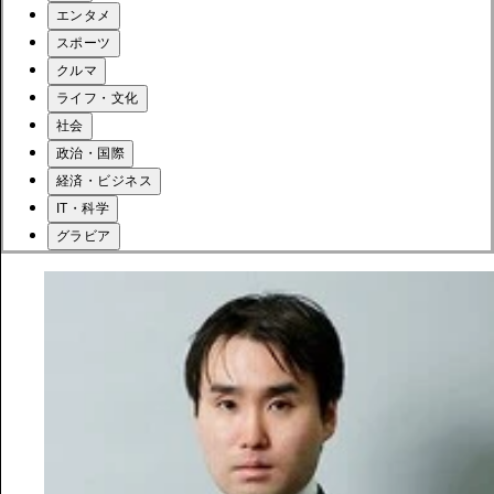
エンタメ
スポーツ
クルマ
ライフ・文化
社会
政治・国際
経済・ビジネス
IT・科学
グラビア