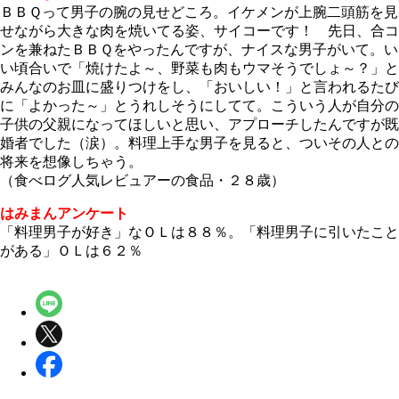
ＢＢＱって男子の腕の見せどころ。イケメンが上腕二頭筋を見
せながら大きな肉を焼いてる姿、サイコーです！ 先日、合コ
ンを兼ねたＢＢＱをやったんですが、ナイスな男子がいて。い
い頃合いで「焼けたよ～、野菜も肉もウマそうでしょ～？」と
みんなのお皿に盛りつけをし、「おいしい！」と言われるたび
に「よかった～」とうれしそうにしてて。こういう人が自分の
子供の父親になってほしいと思い、アプローチしたんですが既
婚者でした（涙）。料理上手な男子を見ると、ついその人との
将来を想像しちゃう。
（食べログ人気レビュアーの食品・２８歳）
はみまんアンケート
「料理男子が好き」なＯＬは８８％。「料理男子に引いたこと
がある」ＯＬは６２％