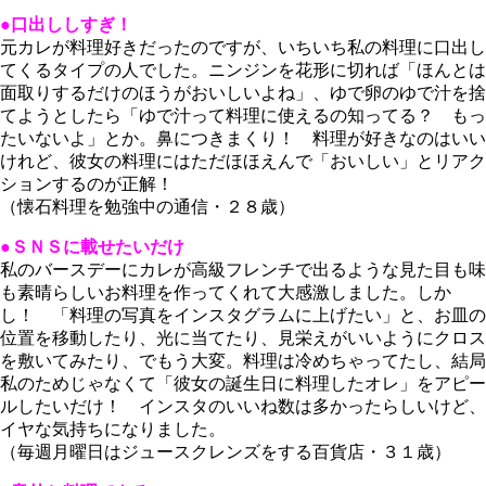
●口出ししすぎ！
元カレが料理好きだったのですが、いちいち私の料理に口出し
てくるタイプの人でした。ニンジンを花形に切れば「ほんとは
面取りするだけのほうがおいしいよね」、ゆで卵のゆで汁を捨
てようとしたら「ゆで汁って料理に使えるの知ってる？ もっ
たいないよ」とか。鼻につきまくり！ 料理が好きなのはいい
けれど、彼女の料理にはただほほえんで「おいしい」とリアク
ションするのが正解！
（懐石料理を勉強中の通信・２８歳）
●ＳＮＳに載せたいだけ
私のバースデーにカレが高級フレンチで出るような見た目も味
も素晴らしいお料理を作ってくれて大感激しました。しか
し！ 「料理の写真をインスタグラムに上げたい」と、お皿の
位置を移動したり、光に当てたり、見栄えがいいようにクロス
を敷いてみたり、でもう大変。料理は冷めちゃってたし、結局
私のためじゃなくて「彼女の誕生日に料理したオレ」をアピー
ルしたいだけ！ インスタのいいね数は多かったらしいけど、
イヤな気持ちになりました。
（毎週月曜日はジュースクレンズをする百貨店・３１歳）