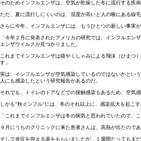
そのためインフルエンザは、空気が乾燥した冬に流行する疾病
ただ、夏に流行しにくいのは、湿度が高いと人の喉にある線毛
さらに今年、インフルエンザには、もうひとつの新しい事実が
「今年２月に発表されたアメリカの研究では、インフルエンザ
エンザウイルスが見つかりました。
これまでインフルエンザは咳やくしゃみによる飛沫（ひまつ）
す」
実は、インフルエンザが空気感染しているのではないかという
人にも感染したという研究報告があるのだ。
それでも、トイレのドアなどでの接触感染もあるため、空気
しかも"秋インフル
"
には、冬のそれ以上に、感染拡大を起こす
「これまでインフルエンザは冬の病気と思われていたので、こ
９月にうちのクリニックに来た患者さんは、高熱が出たのであ
そして炎症を抑える薬をもらいましたが、１週間たってもまだ