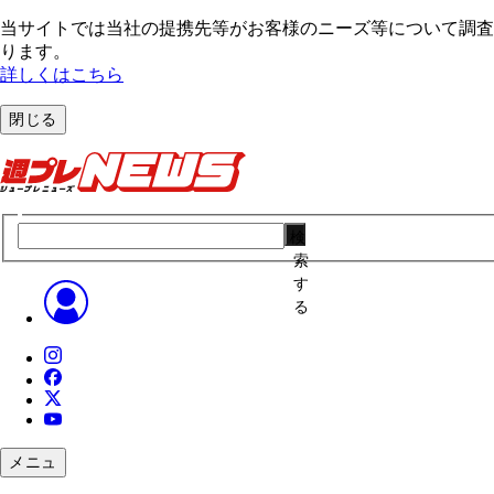
当サイトでは当社の提携先等がお客様のニーズ等について調査・
ります。
詳しくはこちら
閉じる
検
索
す
る
メニュ