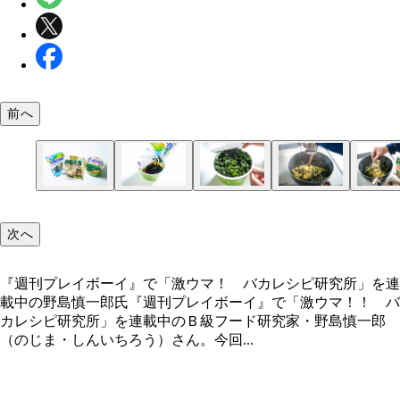
前へ
（１）追いワカメ！ おなじみのわかめラーメンに
（２）大膨張！ ３分後には大量のワカメが自力で
（３）炒める！ 全体を炒めながら水分を飛ばし、
（４）仕上げ！ 仕上げにとろろ昆布も投入。入れ
（５）完成！ 「爆盛り！ わかめ焼きそば」
るわかめを大量投入！ 分量はお好みで加減してＯ
をこじ開けそうなレベルにまで大膨張する。続いて
の液体スープを軽く１周円を描くように入れる。水
ると塩味が濃くなるので、ガッツリ入れたい気持ち
次へ
が、麺を覆い尽くすくらいは入れたい。準備ができ
たフライパンにごま油（そのほかの油でも可）を薄
ほとんどワカメが吸収するため、案外すぐに水気が
慢して１、２つまみ程度に抑えよう。とろろ昆布が
熱湯を注いで３分待とう
き、そのまま全部投入しよう
なるので要注意
になじめば完成だ
『週刊プレイボーイ』で「激ウマ！ バカレシピ研究所」を連
載中の野島慎一郎氏『週刊プレイボーイ』で「激ウマ！！ バ
『週刊プレイボーイ』で「激ウマ！ バカレシピ研
カレシピ研究所」を連載中のＢ級フード研究家・野島慎一郎
所」を連載中の野島慎一郎氏
（のじま・しんいちろう）さん。今回...