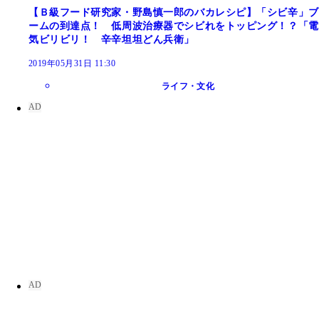
【Ｂ級フード研究家・野島慎一郎のバカレシピ】「シビ辛」ブ
ームの到達点！ 低周波治療器でシビれをトッピング！？「電
気ビリビリ！ 辛辛坦坦どん兵衛」
2019年05月31日 11:30
ライフ・文化