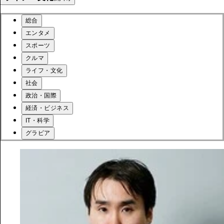
総合
エンタメ
スポーツ
クルマ
ライフ・文化
社会
政治・国際
経済・ビジネス
IT・科学
グラビア