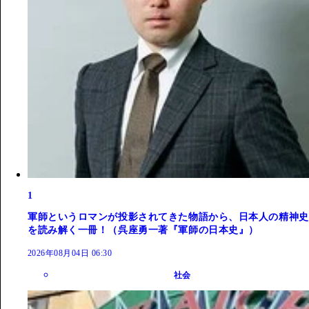
1
軍師というロマンが投影されてきた物語から、日本人の精神史
を読み解く一冊！（呉座勇一著『軍師の日本史』）
2026年08月04日 06:30
社会