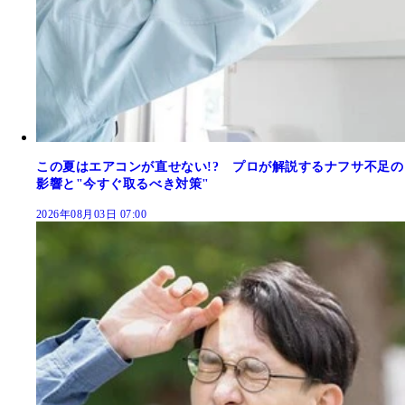
この夏はエアコンが直せない!? プロが解説するナフサ不足の
影響と"今すぐ取るべき対策"
2026年08月03日 07:00