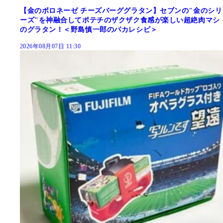
【金のボロネーゼ チーズバーググラタン】セブンの"金のシリ
ーズ"を神融合してポテチのザクザク食感が楽しい超絶肉マシ
のグラタン！＜野島慎一郎のバカレシピ＞
2026年08月07日 11:30