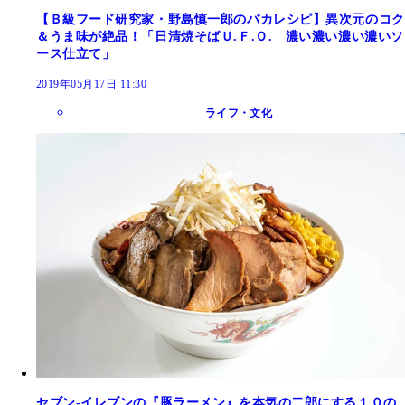
【Ｂ級フード研究家・野島慎一郎のバカレシピ】異次元のコク
＆うま味が絶品！「日清焼そばＵ.Ｆ.Ｏ. 濃い濃い濃い濃いソ
ース仕立て」
2019年05月17日 11:30
ライフ・文化
セブン‐イレブンの『豚ラーメン』を本気の二郎にする１０の