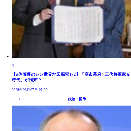
4
【#佐藤優のシン世界地図探索172】「高市幕府≒三代将軍家光
時代」が到来!?
2026年08月07日 07:00
政治・国際