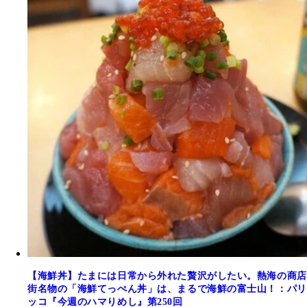
【海鮮丼】たまには日常から外れた贅沢がしたい。熱海の商店
街名物の「海鮮てっぺん丼」は、まるで海鮮の富士山！：パリ
ッコ『今週のハマりめし』第250回