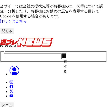
当サイトでは当社の提携先等がお客様のニーズ等について調
査・分析したり、お客様にお勧めの広告を表⽰する⽬的で
Cookie を使⽤する場合があります。
詳しくはこちら
閉じる
検
索
す
る
メニュ