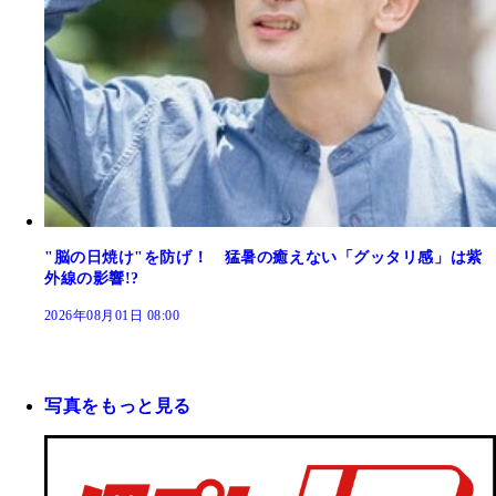
"脳の日焼け"を防げ！ 猛暑の癒えない「グッタリ感」は紫
外線の影響!?
2026年08月01日 08:00
写真をもっと見る