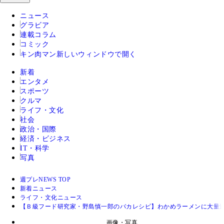
ニュース
グラビア
連載コラム
コミック
キン肉マン
新しいウィンドウで開く
新着
エンタメ
スポーツ
クルマ
ライフ・文化
社会
政治・国際
経済・ビジネス
IT・科学
写真
週プレNEWS TOP
新着ニュース
ライフ・文化ニュース
【Ｂ級フード研究家・野島慎一郎のバカレシピ】わかめラーメンに大量
画像・写真