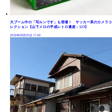
大ブーム中の「写ルンです」も登場！ サッカー系のカメラコ
レクション【山下メロの平成レトロ遺産：123】
2026年08月05日 17:00