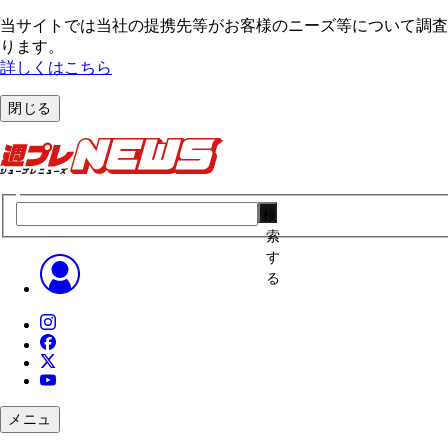
当サイトでは当社の提携先等がお客様のニーズ等について調査・
ります。
詳しくはこちら
閉じる
検
索
す
る
メニュ