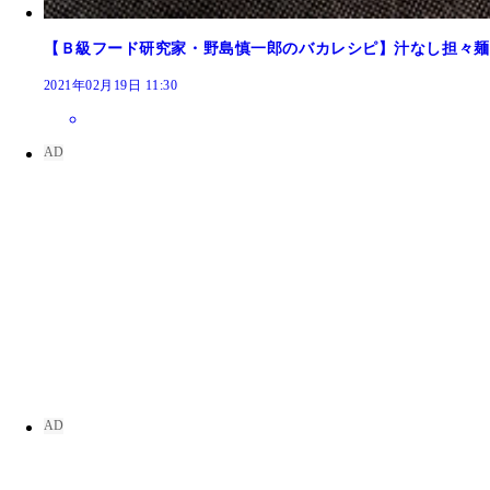
【Ｂ級フード研究家・野島慎一郎のバカレシピ】汁なし担々麺
2021年02月19日 11:30