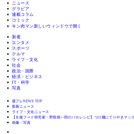
ニュース
グラビア
連載コラム
コミック
キン肉マン
新しいウィンドウで開く
新着
エンタメ
スポーツ
クルマ
ライフ・文化
社会
政治・国際
経済・ビジネス
IT・科学
写真
週プレNEWS TOP
新着ニュース
ライフ・文化ニュース
【Ｂ級フード研究家・野島慎一郎のバカレシピ】つけ麺にてりやきマッ
画像・写真