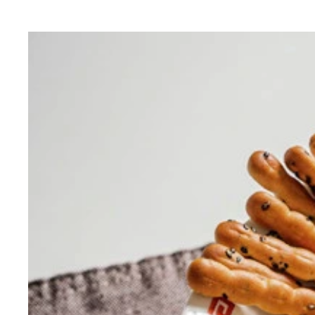
（１）熱湯！ ノンフライ麺のカップラーメンを用
（２）切る！ てりやきマックバーガーのパティを
（３）盛る！ 麺を食器に盛ったらカットした肉や
（４）完成！「てりやきマック肉そば」
（５）カスタム！ てりやきマヨの効果でつけ汁は
で冷やそう
でお得だ！
ば激ウマだ！
ってオススメだ！