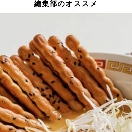
編集部のオススメ
意してスープを取り出し、カップにかやくを入れたら熱湯を注
取り出し一口大にカットする。ガッツリ食べるならパティは２
ネギ、レタスなどを添える。つけ汁はスープを通常の半量程度
濃厚マイルドな味になるため、お好みで酸味や辛味を足してカ