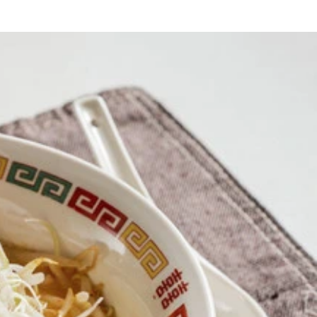
ぐ。スープは入れないように注意。時間になったらざるにあけ
枚欲しいところ。夜マックなら＋１００円でパティを倍にでき
のお湯で薄めて作ればＯＫ。肉をつけ汁に浸し、麺と一緒にす
スタムするのがベスト。桃屋の麻辣香油を垂らすと一気に味が