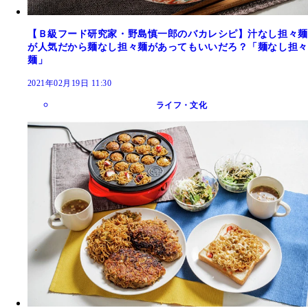
【Ｂ級フード研究家・野島慎一郎のバカレシピ】汁なし担々麺
が人気だから麺なし担々麺があってもいいだろ？「麺なし担々
麺」
2021年02月19日 11:30
ライフ・文化