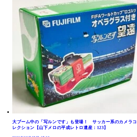
大ブーム中の「写ルンです」も登場！ サッカー系のカメラコ
レクション【山下メロの平成レトロ遺産：123】