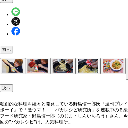
前へ
（１）殴る！ サッポロ一番の袋を手に取り、袋の
（２）熱湯！ 袋からスープを取り出し、中に熱湯
（３）炒める！ フライパンでバターを溶かしたら
（４）仕上げ！ 仕上げに粉末スープと一口大に切
（５）完成！「リュウジのサッポロ一番で作る！ 
ら麺を殴りつけて細かく砕く。あまり強く殴りすぎ
ぐ。１～２分待ち、麺がある程度軟らかくなったら
にくチューブを混ぜ、湯切りをした麺を入れて軽く
ファミチキを入れ、混ぜたら全体に調味油を垂らし
ミチキバター炒飯」
次へ
袋が破けてしまうので要注意。両手で袋を持ち、麺
で湯切りしよう。やけどには要注意。心配なら鍋や
る。続いて卵とご飯を入れ、バターを絡めながらご
成。ファミチキを入れたら炒めすぎないのがポイン
るようにして砕いてもよい
に移してから熱湯を注ぐこと
パラパラになるまで炒めよう
お熱いうちに、どーぞ！
独創的な料理を続々と開発している野島慎一郎氏『週刊プレイ
ボーイ』で「激ウマ！！ バカレシピ研究所」を連載中のＢ級
独創的な料理を続々と開発している野島慎一郎氏
フード研究家・野島慎一郎（のじま・しんいちろう）さん。今
回の"バカレシピ"は、人気料理研...