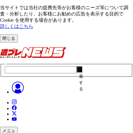
当サイトでは当社の提携先等がお客様のニーズ等について調
査・分析したり、お客様にお勧めの広告を表⽰する⽬的で
Cookie を使⽤する場合があります。
詳しくはこちら
閉じる
検
索
す
る
メニュ