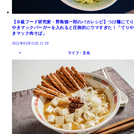
【Ｂ級フード研究家・野島慎一郎のバカレシピ】つけ麺にてり
やきマックバーガーを入れると圧倒的にウマすぎた！「てりや
きマック肉そば」
2021年03月12日 11:30
ライフ・文化