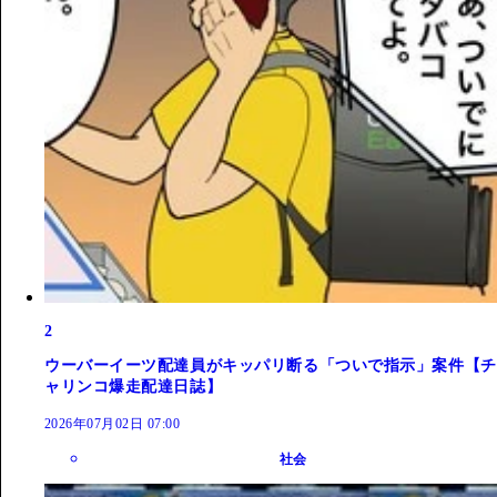
2
ウーバーイーツ配達員がキッパリ断る「ついで指示」案件【チ
ャリンコ爆走配達日誌】
2026年07月02日 07:00
社会