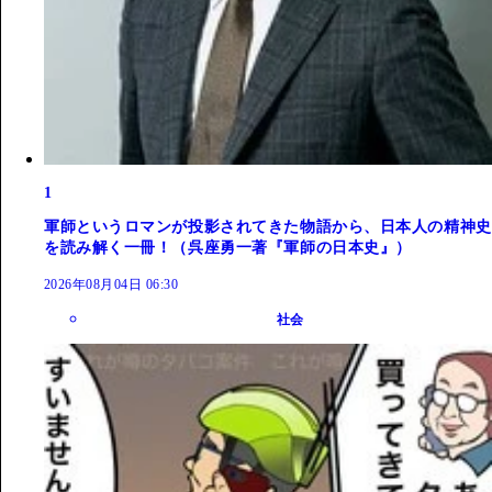
1
軍師というロマンが投影されてきた物語から、日本人の精神史
を読み解く一冊！（呉座勇一著『軍師の日本史』）
2026年08月04日 06:30
社会