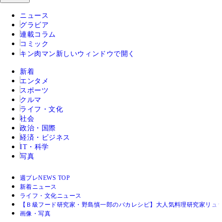
ニュース
グラビア
連載コラム
コミック
キン肉マン
新しいウィンドウで開く
新着
エンタメ
スポーツ
クルマ
ライフ・文化
社会
政治・国際
経済・ビジネス
IT・科学
写真
週プレNEWS TOP
新着ニュース
ライフ・文化ニュース
【Ｂ級フード研究家・野島慎一郎のバカレシピ】大人気料理研究家リュ
画像・写真