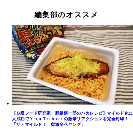
編集部のオススメ
【Ｂ級フード研究家・野島慎一郎のバカレシピ】マイルド化に
大成功でＹｏｕＴｕｂｅｒの激辛リアクションを完全封印！
「ザ・マイルド！ 獄激辛ペヤング」