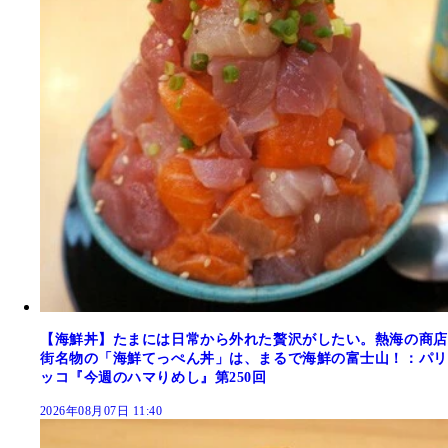
【海鮮丼】たまには日常から外れた贅沢がしたい。熱海の商店
街名物の「海鮮てっぺん丼」は、まるで海鮮の富士山！：パリ
ッコ『今週のハマりめし』第250回
2026年08月07日 11:40