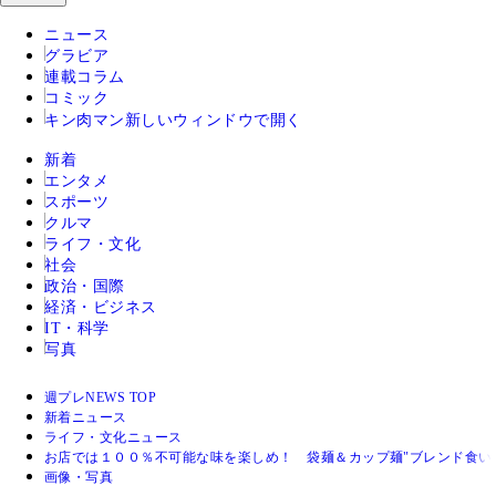
ニュース
グラビア
連載コラム
コミック
キン肉マン
新しいウィンドウで開く
新着
エンタメ
スポーツ
クルマ
ライフ・文化
社会
政治・国際
経済・ビジネス
IT・科学
写真
週プレNEWS TOP
新着ニュース
ライフ・文化ニュース
お店では１００％不可能な味を楽しめ！ 袋麺＆カップ麺"ブレンド食い
画像・写真