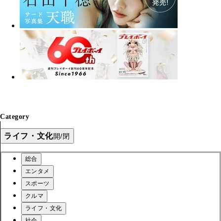
Category
ライフ・文化
開/閉
総合
エンタメ
スポーツ
クルマ
ライフ・文化
社会