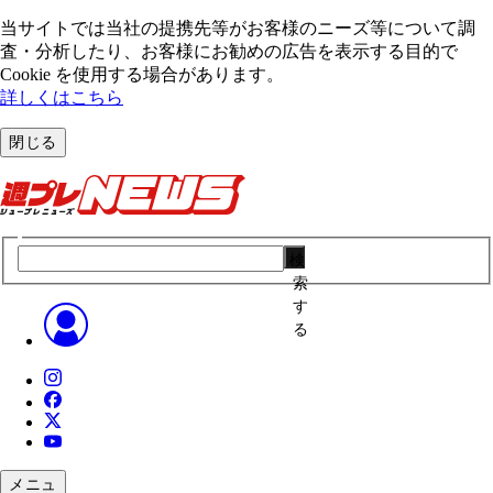
当サイトでは当社の提携先等がお客様のニーズ等について調
査・分析したり、お客様にお勧めの広告を表⽰する⽬的で
Cookie を使⽤する場合があります。
詳しくはこちら
閉じる
検
索
す
る
メニュ