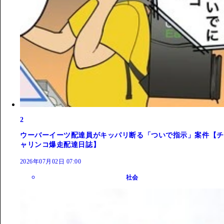
2
ウーバーイーツ配達員がキッパリ断る「ついで指示」案件【チ
ャリンコ爆走配達日誌】
2026年07月02日 07:00
社会