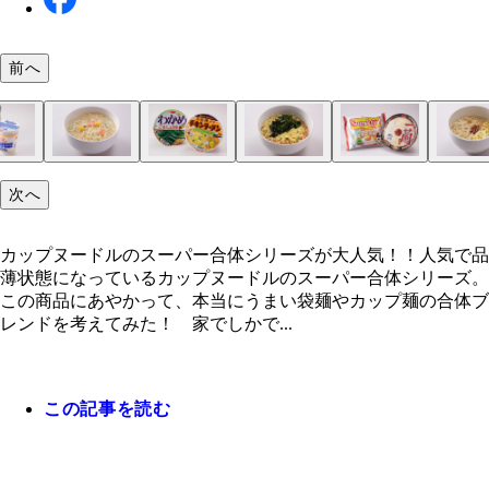
前へ
カップヌードルのスーパー合体シリーズが大人気！
カップヌードル パクチー香るトムヤムクン（日清
辛味と酸味が絶妙なハーモニーを醸し出す
辛ラーメン（農心）×緑のたぬき天そば（東洋水産
うまい七味をたっぷり入れたそばのような味に
カップヌードル辛麺（日清）×カップヌードル チ
アラビアータ風。辛いなかにもトマトの風味は残る
チャルメラバリカタ麺豚骨（明星）×カップヌー
絶妙な塩とんこつスープに変化。極細麺が合う
わかめラーメン（エースコック）×チキンラーメン
チキンラーメンに醤油のコクがプラスされる
即席Ｓｕｇａｋｉｙａラーメン（寿がきや）×一蘭
濃厚とんこつと和風とんこつの絶妙なコラボ
セブンプレミアム ゴールド すみれ札幌 濃厚み
王道の味噌ラーメンに辛さとうま味が加わる
セブンプレミアム ゴールド 山頭火 旭川とんこ
北と南のとんこつブレンド。辛みそも合う
ぶぶか 油そば（明星）×カップヌードル パクチ
油そばにエスニックな酸味と辛味をプラス
一平ちゃん 夜店の焼そば 豚旨塩だれ味（明星）
麻婆スープをつけ汁に。マヨがいいアクセント
焼そばＵ．Ｆ．Ｏ．（日清）×カレーメシ ビーフ
カレー風味そばめしに。ボリュームも満点
次へ
中華三昧 タテ型 赤坂榮林酸辣湯麺（明星）
マトヌードル（日清）
シーフードヌードル（日清）
清）
こつ（エースコック）
清）×セブンプレミアム 蒙古タンメン中本 辛旨
（日清）×セブンプレミアム ゴールド 一風堂 
るトムヤムクン（日清）
ァミリーマート 三宝亭 全とろ麻婆麺（日清）
清）
（日清）
新味博多とんこつ（日清）
カップヌードルのスーパー合体シリーズが大人気！！人気で品
薄状態になっているカップヌードルのスーパー合体シリーズ。
この商品にあやかって、本当にうまい袋麺やカップ麺の合体ブ
レンドを考えてみた！ 家でしかで...
この記事を読む