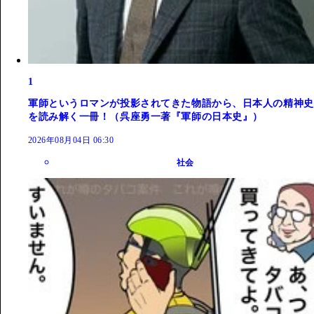
1
軍師というロマンが投影されてきた物語から、日本人の精神史
を読み解く一冊！（呉座勇一著『軍師の日本史』）
2026年08月04日 06:30
社会