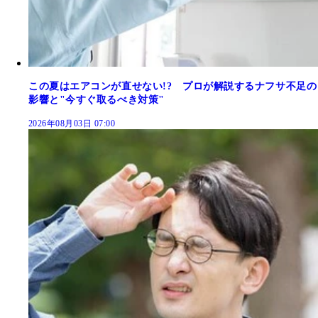
この夏はエアコンが直せない!? プロが解説するナフサ不足の
影響と"今すぐ取るべき対策"
2026年08月03日 07:00