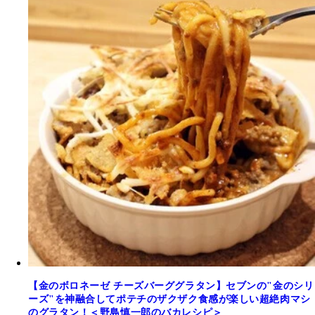
【金のボロネーゼ チーズバーググラタン】セブンの"金のシリ
ーズ"を神融合してポテチのザクザク食感が楽しい超絶肉マシ
のグラタン！＜野島慎一郎のバカレシピ＞