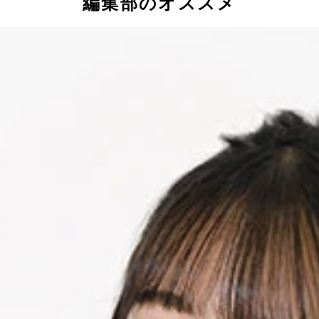
編集部のオススメ
味わいに進化。サラミ味、牛タン塩味、やさいサラダ味などは
ースターで軽く焼き、焼き豚を挟めば、ザクザク食感の楽しめ
っ込んで汁を吸わせる。コーンが溶ければスープがドロドロの
きを挟み、ようじで固定。サクサク食感と薬味っぽさをプラス
き卵を吸わせ、フライパンで焼く。焼けたら焼きそば、キャベ
うまい棒を突き立て、溶かしながら食べるのも簡単でウマい。
んどの味が溶かしたチーズと相性抜群。市販のチーズフォンデ
巻いたらオリーブオイルをつけて食べると絶品おつまみに。軽
穴に明太子パスタのソースとマヨを混ぜて注入。中から濃厚ソ
。うまい棒の中に入ったプリッツのハードな食感もアリ。長さ
めにカットしたら円錐状にした紙筒に挿してアイスのコーン状
ルーラーを３個並べ、穴にうまい棒シュガーラスク味を挿入。