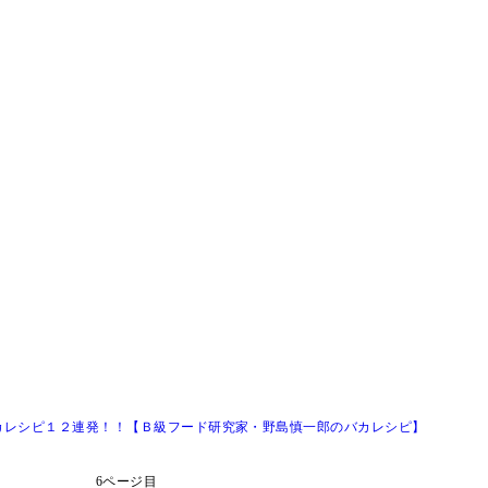
カレシピ１２連発！！【Ｂ級フード研究家・野島慎一郎のバカレシピ】
6ページ目