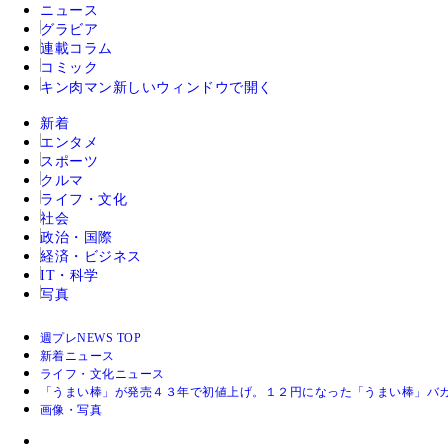
ニュース
グラビア
連載コラム
コミック
キン肉マン
新しいウィンドウで開く
新着
エンタメ
スポーツ
クルマ
ライフ・文化
社会
政治・国際
経済・ビジネス
IT・科学
写真
週プレNEWS TOP
新着ニュース
ライフ・文化ニュース
「うまい棒」が発売４３年で初値上げ。１２円になった「うまい棒」バ
画像・写真