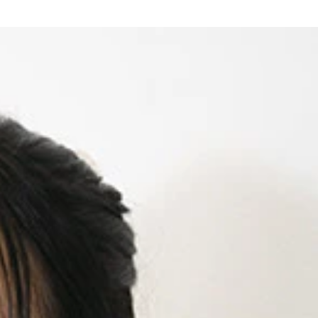
絶品だ。薫製時間は短めで十分
る疑似とんかつの出来上がり、カレーをかけて召し上がれ！
まぜそば状態に！
だ！
ツを上にのせ、ソース、マヨ、青のりをかければ完成
うまい棒はコンポタ味かチーズ味を推奨
ュセットにディップして食べると幸福度ＵＰ！
くレンチンしてチーズを溶かすといっそう激ウマに進化！
ースがあふれ出てくる感覚がたまらない！
の限界に挑戦せよ！
にする。バニラアイスをのせたら完成。チーズ味＋バニラとコ
ドーナツの穴はうまい棒を挿すためにあったのか！