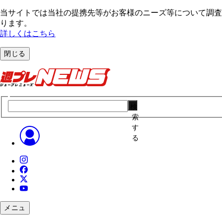
当サイトでは当社の提携先等がお客様のニーズ等について調査・
ります。
詳しくはこちら
閉じる
検
索
す
る
メニュ