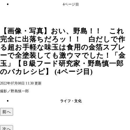
4ページ目
【画像・写真】おい、野島！！ これ
完全に出落ちだろッ！！ 白だしで作
る超お手軽な味玉は食用の金箔スプレ
ーで全塗装しても激ウマでした！「金
玉」【Ｂ級フード研究家・野島慎一郎
のバカレシピ】 (4ページ目)
2022年07月08日 11:30 更新
撮影／野島慎一郎
ライフ・文化
前へ
次へ