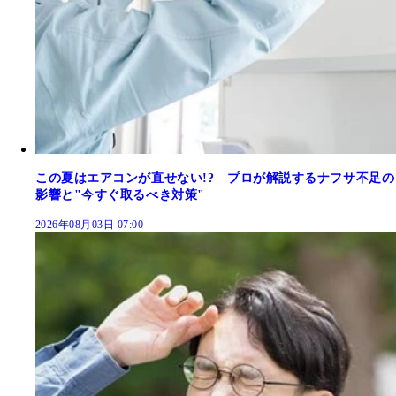
この夏はエアコンが直せない!? プロが解説するナフサ不足の
影響と"今すぐ取るべき対策"
2026年08月03日 07:00