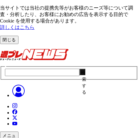
当サイトでは当社の提携先等がお客様のニーズ等について調
査・分析したり、お客様にお勧めの広告を表⽰する⽬的で
Cookie を使⽤する場合があります。
詳しくはこちら
閉じる
検
索
す
る
メニュ