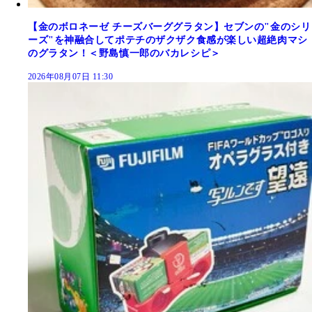
【金のボロネーゼ チーズバーググラタン】セブンの"金のシリ
ーズ"を神融合してポテチのザクザク食感が楽しい超絶肉マシ
のグラタン！＜野島慎一郎のバカレシピ＞
2026年08月07日 11:30