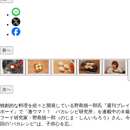
前へ
（３）スプレー！ （２）をまな板の上などに並べ
（５）食べる！ あとは自分の金玉をかじられるこ
（１）ゆでる！ まずは大きめの鍋でゆで卵を作ろ
（２）漬ける！ 希釈した白だしに（１）を浸し、
（４）完成！「金玉」
粉スプレーを吹きかける。スプレーを近づけすぎる
想像しながら食べるだけ。股間がヒュンと縮み上が
卵は７～８分程度ゆでると程よく半熟に仕上がるの
庫で半日ほど漬ける。卵が浸りきらない場合はキッ
次へ
きつけた金粉がすべて飛んでしまうので、距離感に
覚も調味料。冷蔵庫から出して少し放置し、温度を
ススメ。時間になったら卵を鍋から取り出し、氷水
ペーパーをかぶせると全体を上手に漬けられる。漬
つけながら全体を金色に染めよう
に近づけると一層リアルに！
やしたら殻をむく
みが完了したら水分を拭き取る
独創的な料理を続々と開発している野島慎一郎氏『週刊プレイ
ボーイ』で「激ウマ！！ バカレシピ研究所」を連載中のＢ級
独創的な料理を続々と開発している野島慎一郎氏
フード研究家・野島慎一郎（のじま・しんいちろう）さん。今
回の"バカレシピ"は、子供心を忘...