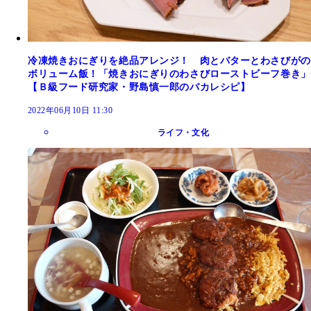
冷凍焼きおにぎりを絶品アレンジ！ 肉とバターとわさびがの
ボリューム飯！「焼きおにぎりのわさびローストビーフ巻き」
【Ｂ級フード研究家・野島慎一郎のバカレシピ】
2022年06月10日 11:30
ライフ・文化