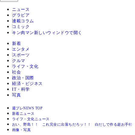
ニュース
グラビア
連載コラム
コミック
キン肉マン
新しいウィンドウで開く
新着
エンタメ
スポーツ
クルマ
ライフ・文化
社会
政治・国際
経済・ビジネス
IT・科学
写真
週プレNEWS TOP
新着ニュース
ライフ・文化ニュース
おい、野島！！ これ完全に出落ちだろッ！！ 白だしで作る超お手軽
画像・写真