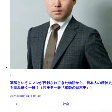
1
軍師というロマンが投影されてきた物語から、日本人の精神史
を読み解く一冊！（呉座勇一著『軍師の日本史』）
2026年08月04日 06:30
社会