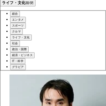
ライフ・文化
開/閉
総合
エンタメ
スポーツ
クルマ
ライフ・文化
社会
政治・国際
経済・ビジネス
IT・科学
グラビア