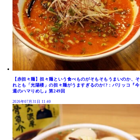
【赤担々麺】担々麺という食べものがそもそもうまいのか、そ
れとも「光陽楼」の担々麺がうますぎるのか!?：パリッコ『今
週のハマりめし』第249回
2026年07月31日 11:40