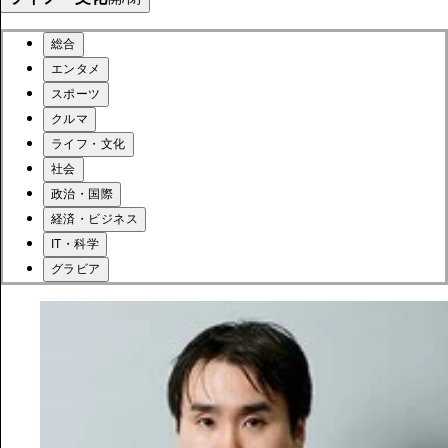
総合
エンタメ
スポーツ
クルマ
ライフ・文化
社会
政治・国際
経済・ビジネス
IT・科学
グラビア