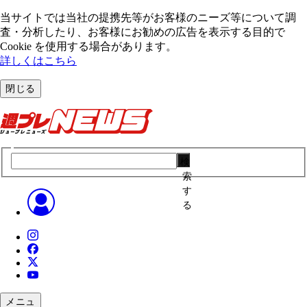
当サイトでは当社の提携先等がお客様のニーズ等について調
査・分析したり、お客様にお勧めの広告を表⽰する⽬的で
Cookie を使⽤する場合があります。
詳しくはこちら
閉じる
検
索
す
る
メニュ