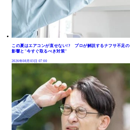
この夏はエアコンが直せない!? プロが解説するナフサ不足の
影響と"今すぐ取るべき対策"
2026年08月03日 07:00