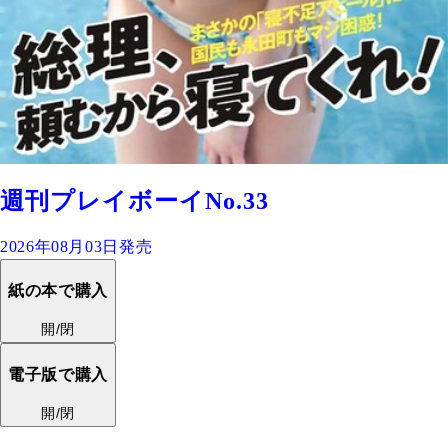
週刊プレイボーイNo.33
2026年08月03日発売
紙の本で購入
開/閉
電子版で購入
開/閉