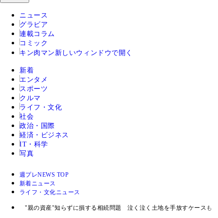
ニュース
グラビア
連載コラム
コミック
キン肉マン
新しいウィンドウで開く
新着
エンタメ
スポーツ
クルマ
ライフ・文化
社会
政治・国際
経済・ビジネス
IT・科学
写真
週プレNEWS TOP
新着ニュース
ライフ・文化ニュース
"親の資産"知らずに損する相続問題 泣く泣く土地を手放すケースも