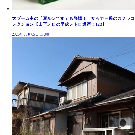
大ブーム中の「写ルンです」も登場！ サッカー系のカメラコ
レクション【山下メロの平成レトロ遺産：123】
2026年08月05日 17:00