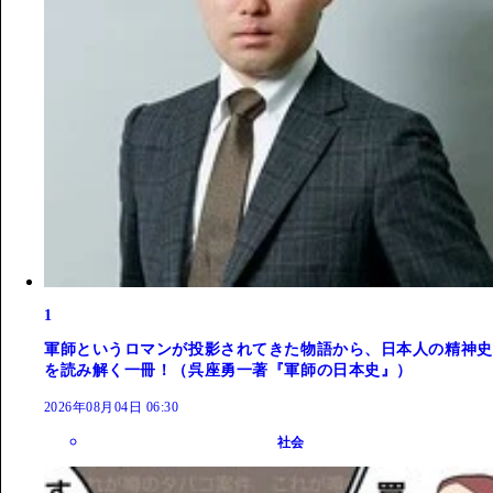
1
軍師というロマンが投影されてきた物語から、日本人の精神史
を読み解く一冊！（呉座勇一著『軍師の日本史』）
2026年08月04日 06:30
社会