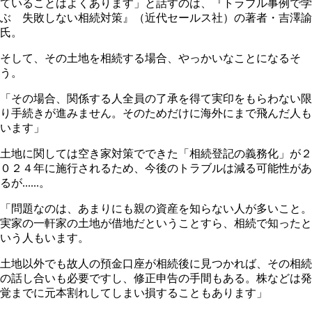
ていることはよくあります」と話すのは、『トラブル事例で学
ぶ 失敗しない相続対策』（近代セールス社）の著者・吉澤諭
氏。
そして、その土地を相続する場合、やっかいなことになるそ
う。
「その場合、関係する人全員の了承を得て実印をもらわない限
り手続きが進みません。そのためだけに海外にまで飛んだ人も
います」
土地に関しては空き家対策でできた「相続登記の義務化」が２
０２４年に施行されるため、今後のトラブルは減る可能性があ
るが......。
「問題なのは、あまりにも親の資産を知らない人が多いこと。
実家の一軒家の土地が借地だということすら、相続で知ったと
いう人もいます。
土地以外でも故人の預金口座が相続後に見つかれば、その相続
の話し合いも必要ですし、修正申告の手間もある。株などは発
覚までに元本割れしてしまい損することもあります」