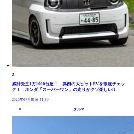
2
累計受注1万1000台超！ 異例の大ヒットEVを徹底チェッ
ク！ ホンダ「スーパーワン」の走りがクソ楽しい!!
2026年07月01日 11:30
クルマ