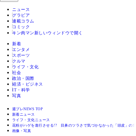
ニュース
グラビア
連載コラム
コミック
キン肉マン
新しいウィンドウで開く
新着
エンタメ
スポーツ
クルマ
ライフ・文化
社会
政治・国際
経済・ビジネス
IT・科学
写真
週プレNEWS TOP
新着ニュース
ライフ・文化ニュース
花粉がハゲを進行させる!? 目鼻のツラさで気づかなかった「頭皮」の
画像・写真