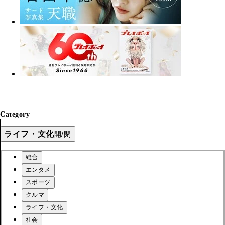
Category
ライフ・文化
開/閉
総合
エンタメ
スポーツ
クルマ
ライフ・文化
社会