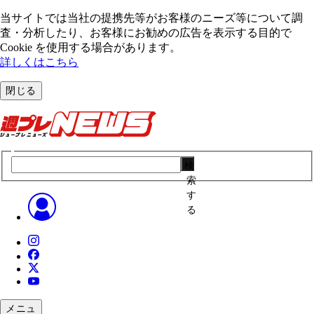
当サイトでは当社の提携先等がお客様のニーズ等について調
査・分析したり、お客様にお勧めの広告を表⽰する⽬的で
Cookie を使⽤する場合があります。
詳しくはこちら
閉じる
検
索
す
る
メニュ