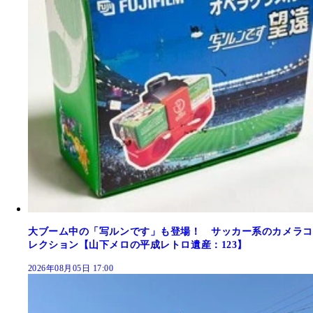
大ブーム中の「写ルンです」も登場！ サッカー系のカメラコ
レクション【山下メロの平成レトロ遺産：123】
2026年08月05日 17:00