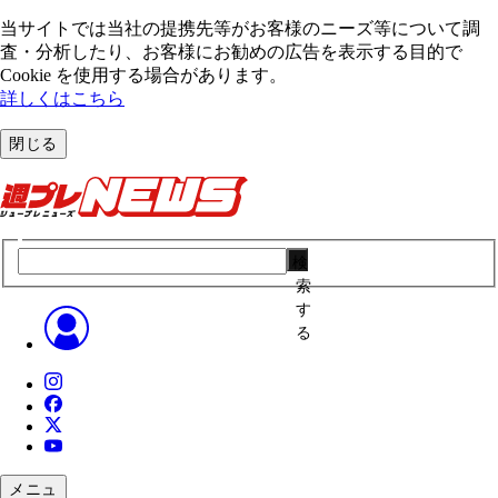
当サイトでは当社の提携先等がお客様のニーズ等について調
査・分析したり、お客様にお勧めの広告を表⽰する⽬的で
Cookie を使⽤する場合があります。
詳しくはこちら
閉じる
検
索
す
る
メニュ