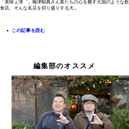
「美味ぇ津゛」梅津昭典さん客たちの心を癒す天国のような飲
食店。そんな名店を切り盛りする大...
この記事を読む
子役時代の梅津さん。1975年の映画『トラック野
編集部のオススメ
走一番星』のオフショット（梅津さん提供）