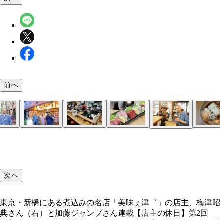
前へ
梅津さんとお邪魔したのは、同じく煮込みの名店と
「蔦八」のコの字カウンター。ドラマ「今夜はコの
刺身五点盛り
「蔦八」の煮込玉子入
コの字カウンターの中にある大鍋から煮込をよそう
氷頭なます
「蔦八」のカレーコロッケ
「蔦八」のにらおひたし
東京・新橋にある煮込みの名店「美味ぇ津゛」の店
キンミヤ焼酎とホッピーを注文。梅津さんは黒と白
知られる大森の「蔦八」（東京都大田区大森北1-35
で Season2」の舞台にもなった。＊座席のパーテ
梅津昭典さん（右）と加藤ジャンプさん
「美味ぇ津゛」を開業した頃の梅津さん（左）と恵
ショーパブ時代の梅津さん（右からふたり目）
み、ハーフアンドハーフを作ってくれた
8）。写真中央は、「蔦八」のオーナー、土屋一史
ンは現在は撤去されています
ん
次へ
トラックドライバー時代の梅津さん
東京・新橋にある煮込みの名店「美味ぇ津゛」の店主、梅津昭
典さん（右）と加藤ジャンプさん連載【店主の休日】第2回