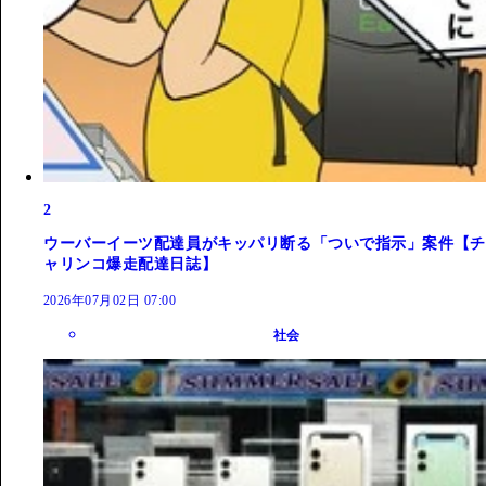
2
ウーバーイーツ配達員がキッパリ断る「ついで指示」案件【チ
ャリンコ爆走配達日誌】
2026年07月02日 07:00
社会