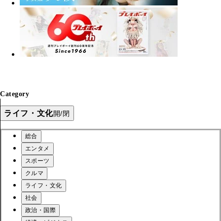
Category
ライフ・文化
開/閉
総合
エンタメ
スポーツ
クルマ
ライフ・文化
社会
政治・国際