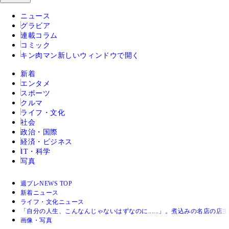
ニュース
グラビア
連載コラム
コミック
キン肉マン
新しいウィンドウで開く
新着
エンタメ
スポーツ
クルマ
ライフ・文化
社会
政治・国際
経済・ビジネス
IT・科学
写真
週プレNEWS TOP
新着ニュース
ライフ・文化ニュース
「自分の人生、こんなんじゃないはずなのに......」。煮込みの名店
画像・写真