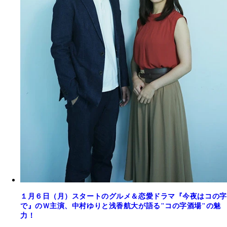
１月６日（月）スタートのグルメ＆恋愛ドラマ『今夜はコの字
で』のＷ主演、中村ゆりと浅香航大が語る"コの字酒場"の魅
力！