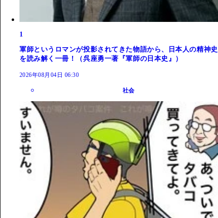
1
軍師というロマンが投影されてきた物語から、日本人の精神史
を読み解く一冊！（呉座勇一著『軍師の日本史』）
2026年08月04日 06:30
社会