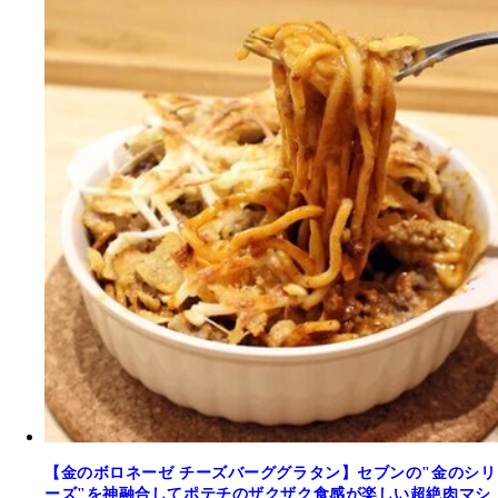
【金のボロネーゼ チーズバーググラタン】セブンの"金のシリ
ーズ"を神融合してポテチのザクザク食感が楽しい超絶肉マシ