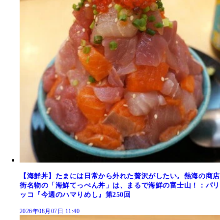
【海鮮丼】たまには日常から外れた贅沢がしたい。熱海の商店
街名物の「海鮮てっぺん丼」は、まるで海鮮の富士山！：パリ
ッコ『今週のハマりめし』第250回
2026年08月07日 11:40