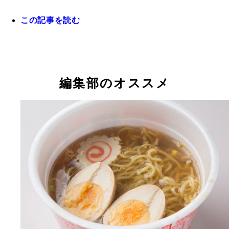
メロンパン
肉まん
肉まん
蒙古タンメン中本 汁なし麻辛麺（セブン-イレブン
この記事を読む
牛カルビおにぎり
ピザまん
もつ煮込み
パリパリ麺サラダ（ファミリーマート）
ファミチキバンズ（ファミリーマート）
肉じゃが
カップそば（かけ）
スンドゥブチゲ
コロッケパン
冷凍焼き鳥
編集部のオススメ