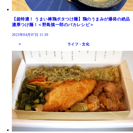
【超特濃！ うまい棒鶏ポタつけ麺】鶏のうまみが爆発の絶品
濃厚つけ麺！＜野島慎一郎のバカレシピ＞
2023年04月07日 11:30
ライフ・文化