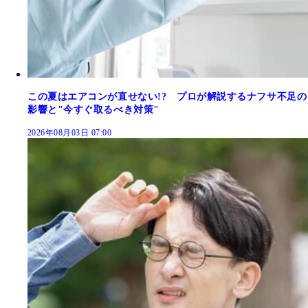
この夏はエアコンが直せない!? プロが解説するナフサ不足の
影響と"今すぐ取るべき対策"
2026年08月03日 07:00