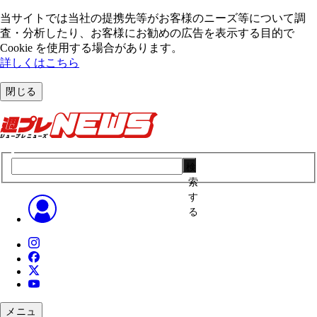
当サイトでは当社の提携先等がお客様のニーズ等について調
査・分析したり、お客様にお勧めの広告を表⽰する⽬的で
Cookie を使⽤する場合があります。
詳しくはこちら
閉じる
検
索
す
る
メニュ