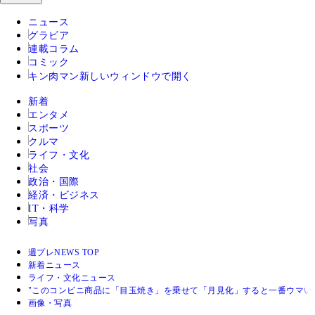
ニュース
グラビア
連載コラム
コミック
キン肉マン
新しいウィンドウで開く
新着
エンタメ
スポーツ
クルマ
ライフ・文化
社会
政治・国際
経済・ビジネス
IT・科学
写真
週プレNEWS TOP
新着ニュース
ライフ・文化ニュース
"このコンビニ商品に「目玉焼き」を乗せて「月見化」すると一番ウマい
画像・写真