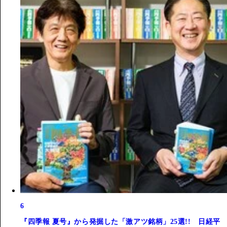
6
『四季報 夏号』から発掘した「激アツ銘柄」25選!! 日経平