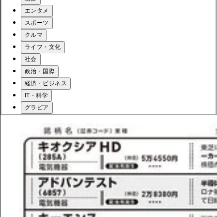
エンタメ
スポーツ
クルマ
ライフ・文化
社会
政治・国際
経済・ビジネス
IT・科学
グラビア