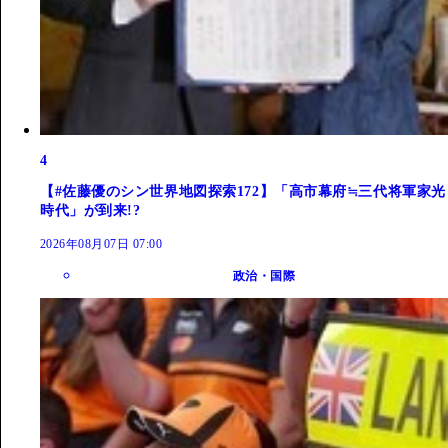
4
【#佐藤優のシン世界地図探索172】「高市幕府≒三代将軍家光
時代」が到来!?
2026年08月07日 07:00
政治・国際