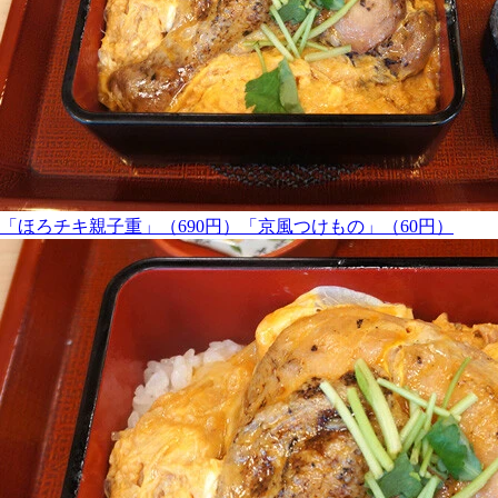
「ほろチキ親子重」（690円）「京風つけもの」（60円）