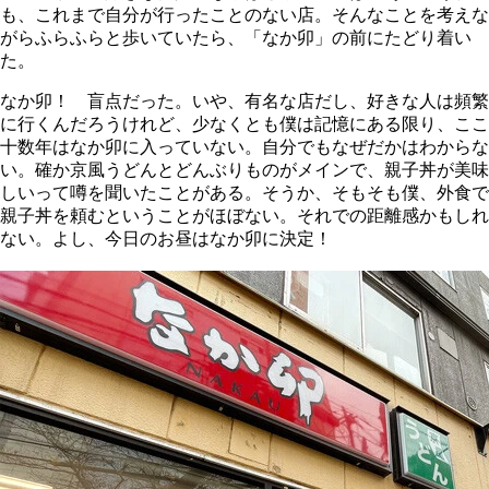
も、これまで自分が行ったことのない店。そんなことを考えな
がらふらふらと歩いていたら、「なか卯」の前にたどり着い
た。
なか卯！ 盲点だった。いや、有名な店だし、好きな人は頻繁
に行くんだろうけれど、少なくとも僕は記憶にある限り、ここ
十数年はなか卯に入っていない。自分でもなぜだかはわからな
い。確か京風うどんとどんぶりものがメインで、親子丼が美味
しいって噂を聞いたことがある。そうか、そもそも僕、外食で
親子丼を頼むということがほぼない。それでの距離感かもしれ
ない。よし、今日のお昼はなか卯に決定！