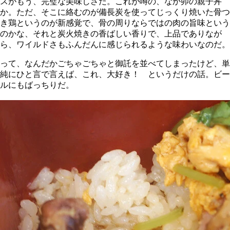
スがもう、完璧な美味しさだ。これが噂の、なか卯の親子丼
か。ただ、そこに絡むのが備長炭を使ってじっくり焼いた骨つ
き鶏というのが新感覚で、骨の周りならではの肉の旨味という
のかな、それと炭火焼きの香ばしい香りで、上品でありなが
ら、ワイルドさもふんだんに感じられるような味わいなのだ。
って、なんだかごちゃごちゃと御託を並べてしまったけど、単
純にひと言で言えば、これ、大好き！ というだけの話。ビー
ルにもばっちりだ。