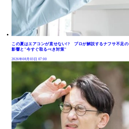
この夏はエアコンが直せない!? プロが解説するナフサ不足の
影響と"今すぐ取るべき対策"
2026年08月03日 07:00