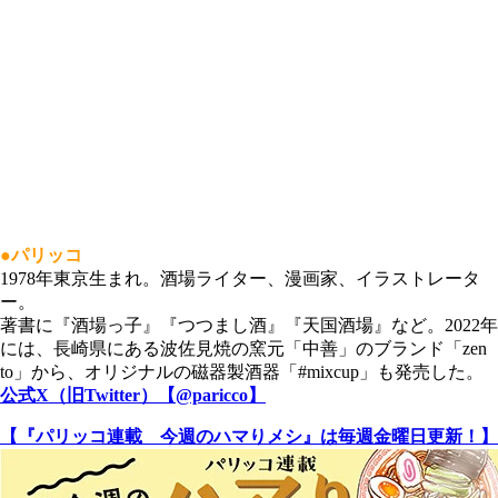
●パリッコ
1978年東京生まれ。酒場ライター、漫画家、イラストレータ
ー。
著書に『酒場っ子』『つつまし酒』『天国酒場』など。2022年
には、長崎県にある波佐見焼の窯元「中善」のブランド「zen
to」から、オリジナルの磁器製酒器「#mixcup」も発売した。
公式X（旧Twitter）【@paricco】
【『パリッコ連載 今週のハマりメシ』は毎週金曜日更新！】