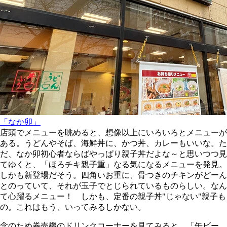
「なか卯」
店頭でメニューを眺めると、想像以上にいろいろとメニューが
ある。うどんやそば、海鮮丼に、かつ丼、カレーもいいな。た
だ、なか卯初心者ならばやっぱり親子丼だよな～と思いつつ見
てゆくと、「ほろチキ親子重」なる気になるメニューを発見。
しかも新登場だそう。四角いお重に、骨つきのチキンがどーん
とのっていて、それが玉子でとじられているものらしい。なん
て心躍るメニュー！ しかも、定番の親子丼"じゃない"親子も
の。これはもう、いってみるしかない。
念のため券売機のドリンクコーナーを見てみると、「缶ビー