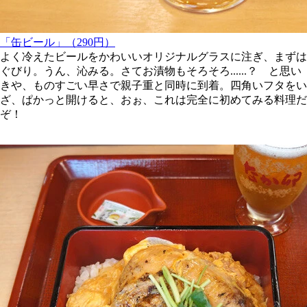
「缶ビール」（290円）
よく冷えたビールをかわいいオリジナルグラスに注ぎ、まずは
ぐびり。うん、沁みる。さてお漬物もそろそろ......？ と思い
きや、ものすごい早さで親子重と同時に到着。四角いフタをい
ざ、ぱかっと開けると、おぉ、これは完全に初めてみる料理だ
ぞ！