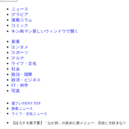
ニュース
グラビア
連載コラム
コミック
キン肉マン
新しいウィンドウで開く
新着
エンタメ
スポーツ
クルマ
ライフ・文化
社会
政治・国際
経済・ビジネス
IT・科学
写真
週プレNEWS TOP
新着ニュース
ライフ・文化ニュース
【ほろチキ親子重】「なか卯」の攻めた新メニュー、完全に大好きなやつ