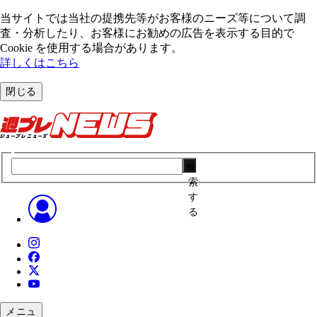
当サイトでは当社の提携先等がお客様のニーズ等について調
査・分析したり、お客様にお勧めの広告を表⽰する⽬的で
Cookie を使⽤する場合があります。
詳しくはこちら
閉じる
検
索
す
る
メニュ