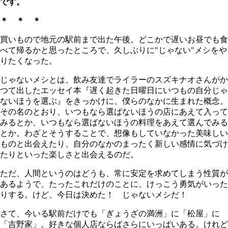
です。
＊ ＊ ＊
買いもので地元の駅前まで出た午後。どこかで遅いお昼でも食
べて帰るかと思ったところで、久しぶりに"じゃない"メシをや
りたくなった。
じゃないメシとは、飲み友達でライラーのスズキナオさんがか
つて出したエッセイ本『遅く起きた日曜日にいつもの自分じゃ
ないほうを選ぶ』をきっかけに、僕らのなかに生まれた概念。
その名のとおり、いつもなら選ばないほうの店にあえて入って
みるとか、いつもなら選ばないほうの料理をあえて選んでみる
とか。わざとそうすることで、想像もしていなかった美味しい
ものと出会えたり、自分のなかのまったく新しい感情に気づけ
たりといった楽しさと出会えるのだ。
ただ、人間というのはどうも、常に安定を求めてしまう性質が
あるようで、たったこれだけのことに、けっこう勇気がいった
りする。けど、今日は決めた！ じゃないメシだ！
さて、今いる駅前だけでも「ぎょうざの満洲」に「松屋」に
「吉野家」。好きな個人店ならばさらにいっぱいある。けれど