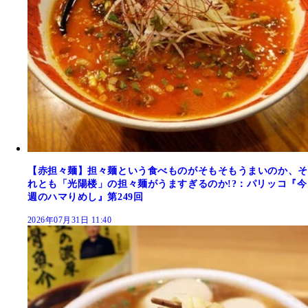
【赤担々麺】担々麺という食べものがそもそもうまいのか、そ
れとも「光陽楼」の担々麺がうますぎるのか!?：パリッコ『今
週のハマりめし』第249回
2026年07月31日 11:40