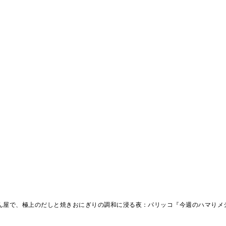
ん屋で、極上のだしと焼きおにぎりの調和に浸る夜：パリッコ『今週のハマりメシ