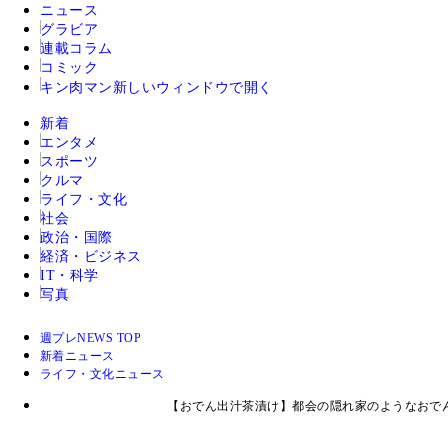
ニュース
グラビア
連載コラム
コミック
キン肉マン
新しいウィンドウで開く
新着
エンタメ
スポーツ
クルマ
ライフ・文化
社会
政治・国際
経済・ビジネス
IT・科学
写真
週プレNEWS TOP
新着ニュース
ライフ・文化ニュース
【おでん出汁茶漬け】都会の隠れ家のようなおで