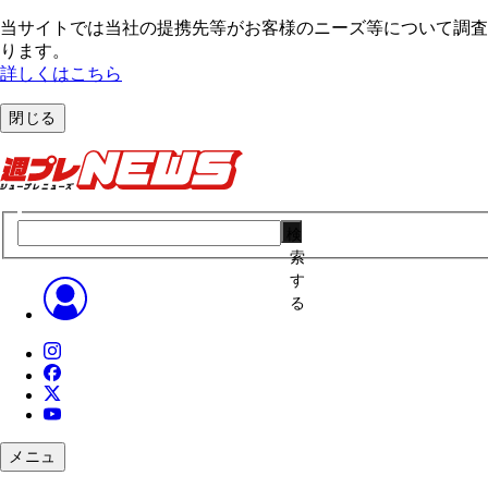
当サイトでは当社の提携先等がお客様のニーズ等について調査・
ります。
詳しくはこちら
閉じる
検
索
す
る
メニュ