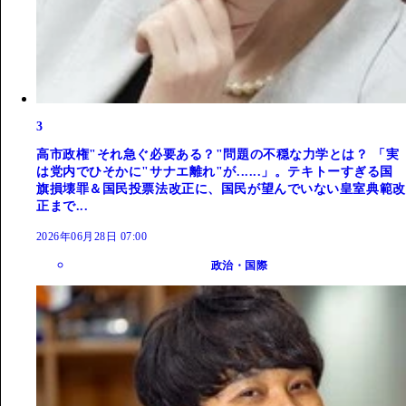
3
高市政権"それ急ぐ必要ある？"問題の不穏な力学とは？ 「実
は党内でひそかに"サナエ離れ"が......」。テキトーすぎる国
旗損壊罪＆国民投票法改正に、国民が望んでいない皇室典範改
正まで...
2026年06月28日 07:00
政治・国際