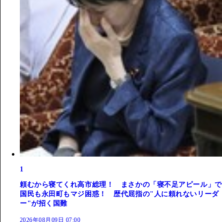
1
頼むから寝てくれ高市総理！ まさかの「寝不足アピール」で
国民も永田町もマジ困惑！ 歴代屈指の"人に頼れないリーダ
ー"が招く国難
2026年08月09日 07:00