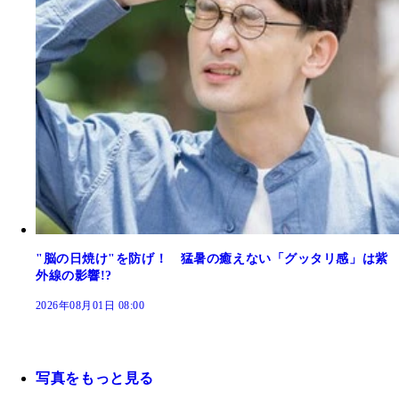
"脳の日焼け"を防げ！ 猛暑の癒えない「グッタリ感」は紫
外線の影響!?
2026年08月01日 08:00
写真をもっと見る