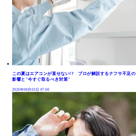
この夏はエアコンが直せない!? プロが解説するナフサ不足の
影響と"今すぐ取るべき対策"
2026年08月03日 07:00