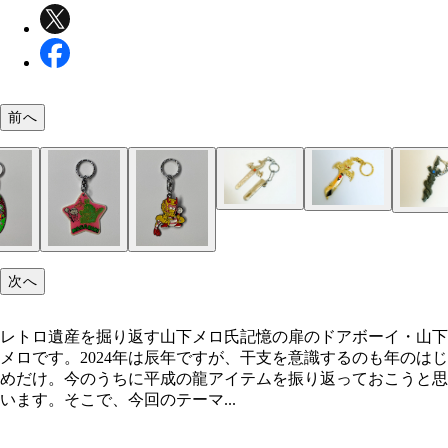
前へ
ドラクエ的なデザインのソード＆ドラゴン ロング
レトロ遺産を掘り返す山下メロ氏
次へ
ーゆえ、広い世代の懐かしいアイテムとなっている
界のドラゴン夜光剣」キーホルダーの亜種。剣に巻
く龍とラインストーンが定番。西洋ファンタジーの
レトロ遺産を掘り返す山下メロ氏記憶の扉のドアボーイ・山下
観で、中二病男子の心をくすぐる要素が満載のアイ
メロです。2024年は辰年ですが、干支を意識するのも年のはじ
めだけ。今のうちに平成の龍アイテムを振り返っておこうと思
います。そこで、今回のテーマ...