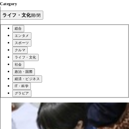
Category
ライフ・文化
開/閉
総合
エンタメ
スポーツ
クルマ
ライフ・文化
社会
政治・国際
経済・ビジネス
IT・科学
グラビア