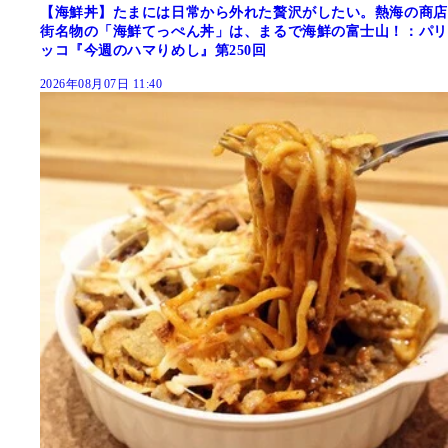
【海鮮丼】たまには日常から外れた贅沢がしたい。熱海の商店
街名物の「海鮮てっぺん丼」は、まるで海鮮の富士山！：パリ
ッコ『今週のハマりめし』第250回
2026年08月07日 11:40