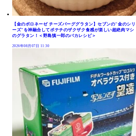
【金のボロネーゼ チーズバーググラタン】セブンの"金のシリ
ーズ"を神融合してポテチのザクザク食感が楽しい超絶肉マシ
のグラタン！＜野島慎一郎のバカレシピ＞
2026年08月07日 11:30