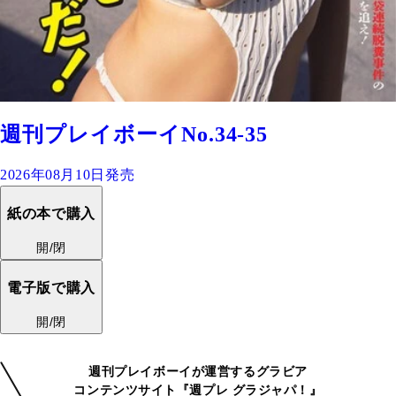
週刊プレイボーイNo.34-35
2026年08月10日発売
紙の本で購入
開/閉
電子版で購入
開/閉
週刊プレイボーイが運営するグラビア
コンテンツサイト『週プレ グラジャパ！』