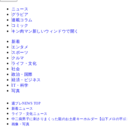
ニュース
グラビア
連載コラム
コミック
キン肉マン
新しいウィンドウで開く
新着
エンタメ
スポーツ
クルマ
ライフ・文化
社会
政治・国際
経済・ビジネス
IT・科学
写真
週プレNEWS TOP
新着ニュース
ライフ・文化ニュース
中二病男子に刺さりまくった龍のお土産キーホルダー【山下メロの平成レ
画像・写真