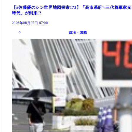
【#佐藤優のシン世界地図探索172】「高市幕府≒三代将軍家光
時代」が到来!?
2026年08月07日 07:00
政治・国際