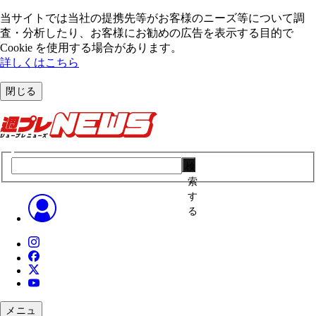
当サイトでは当社の提携先等がお客様のニーズ等について調
査・分析したり、お客様にお勧めの広告を表⽰する⽬的で
Cookie を使⽤する場合があります。
詳しくはこちら
閉じる
検
索
す
る
メニュ