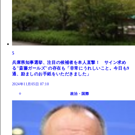
5
兵庫県知事選挙、注目の候補者を本人直撃！ サイン求め
る"斎藤ガールズ"の存在も「非常にうれしいこと。今日も9
通、励ましのお手紙をいただきました」
2024年11月05日 07:10
政治・国際