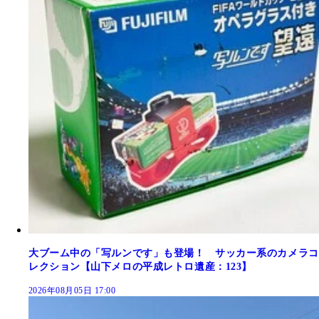
大ブーム中の「写ルンです」も登場！ サッカー系のカメラコ
レクション【山下メロの平成レトロ遺産：123】
2026年08月05日 17:00