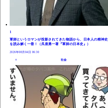
1
軍師というロマンが投影されてきた物語から、日本人の精神史
を読み解く一冊！（呉座勇一著『軍師の日本史』）
2026年08月04日 06:30
社会