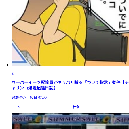
2
ウーバーイーツ配達員がキッパリ断る「ついで指示」案件【チ
ャリンコ爆走配達日誌】
2026年07月02日 07:00
社会