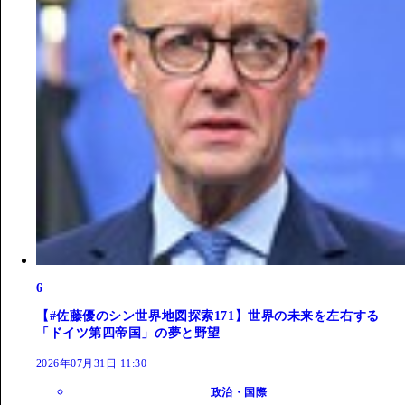
6
【#佐藤優のシン世界地図探索171】世界の未来を左右する
「ドイツ第四帝国」の夢と野望
2026年07月31日 11:30
政治・国際