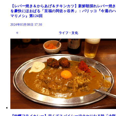
【レバー焼き＆からあげ＆チキンカツ】新鮮朝採れレバー焼き
を豪快にほおばる「至福の阿佐ヶ谷丼」：パリッコ『今週のハ
マりメシ』第124回
2024年03月08日 17:30
ライフ・文化