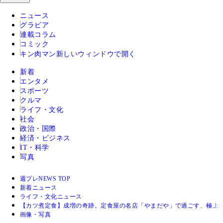
ニュース
グラビア
連載コラム
コミック
キン肉マン
新しいウィンドウで開く
新着
エンタメ
スポーツ
クルマ
ライフ・文化
社会
政治・国際
経済・ビジネス
IT・科学
写真
週プレNEWS TOP
新着ニュース
ライフ・文化ニュース
【カツ煮定食】成増の奇跡。定食屋の名店「やまだや」で過ごす、極上の
画像・写真