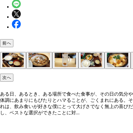
前へ
「やまだや」
見惚れるメニュー
冷蔵ケースの単品も見逃せない
ひじき煮で始めます
「もつ煮定食」
「もつ煮定食」
「梅サワー」
「カツ煮定食」
ただただ、感謝
この断面！
次へ
ある日、あるとき、ある場所で食べた食事が、その日の気分や
体調にあまりにもぴたりとハマることが、ごくまれにある。そ
れは、飲み食いが好きな僕にとって大げさでなく無上の喜びだ
し、ベストな選択ができたことに対...