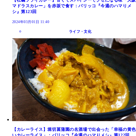
【牡蠣フライカレー】甘くてスパイシーでクセになる味「大阪
マドラスカレー」を赤坂で食す：パリッコ『今週のハマりメ
シ』第123回
2024年03月01日 11:40
ライフ・文化
【カレーライス】堀切菖蒲園の名酒場で出会った「幸福の黄色
いカレーライス」：パリッコ『今週のハマりメシ』第122回