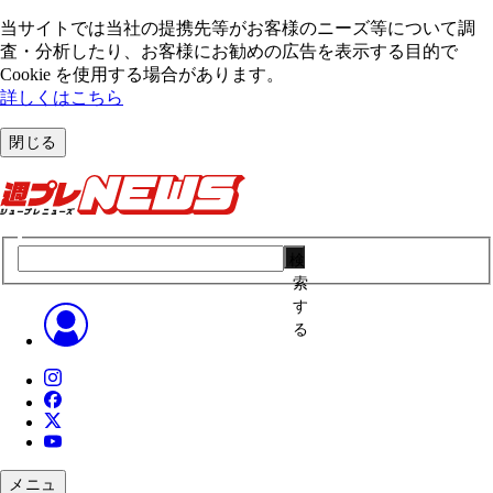
当サイトでは当社の提携先等がお客様のニーズ等について調
査・分析したり、お客様にお勧めの広告を表⽰する⽬的で
Cookie を使⽤する場合があります。
詳しくはこちら
閉じる
検
索
す
る
メニュ