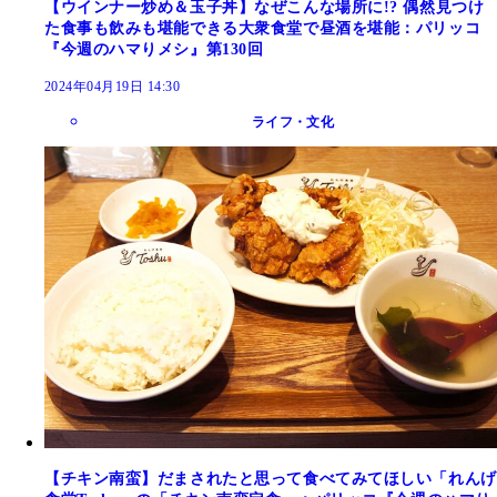
【ウインナー炒め＆玉子丼】なぜこんな場所に!? 偶然見つけ
た食事も飲みも堪能できる大衆食堂で昼酒を堪能：パリッコ
『今週のハマりメシ』第130回
2024年04月19日 14:30
ライフ・文化
【チキン南蛮】だまされたと思って食べてみてほしい「れんげ