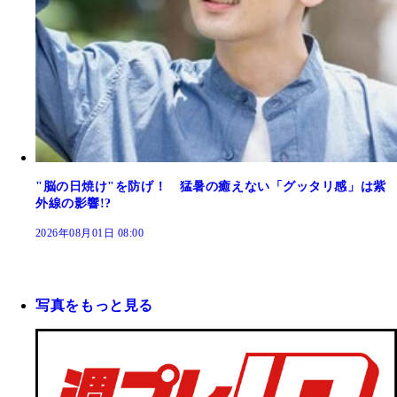
"脳の日焼け"を防げ！ 猛暑の癒えない「グッタリ感」は紫
外線の影響!?
2026年08月01日 08:00
写真をもっと見る