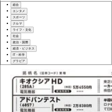
総合
エンタメ
スポーツ
クルマ
ライフ・文化
社会
政治・国際
経済・ビジネス
IT・科学
グラビア