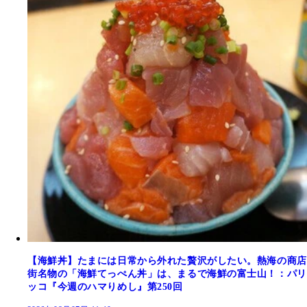
【海鮮丼】たまには日常から外れた贅沢がしたい。熱海の商店
街名物の「海鮮てっぺん丼」は、まるで海鮮の富士山！：パリ
ッコ『今週のハマりめし』第250回