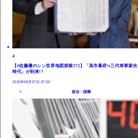
4
【#佐藤優のシン世界地図探索172】「高市幕府≒三代将軍家光
時代」が到来!?
2026年08月07日 07:00
政治・国際