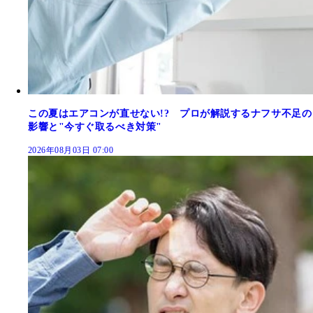
この夏はエアコンが直せない!? プロが解説するナフサ不足の
影響と"今すぐ取るべき対策"
2026年08月03日 07:00