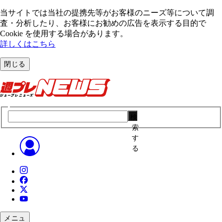
当サイトでは当社の提携先等がお客様のニーズ等について調
査・分析したり、お客様にお勧めの広告を表⽰する⽬的で
Cookie を使⽤する場合があります。
詳しくはこちら
閉じる
検
索
す
る
メニュ