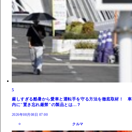
5
厳しすぎる酷暑から愛車と運転手を守る方法を徹底取材！ 車
内に"置き忘れ厳禁"の製品とは...？
2026年08月08日 07:00
クルマ