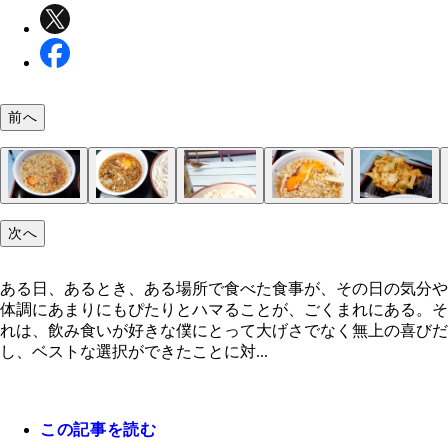
前へ
「食と緑の空中庭園」
「かるかや」
メニュー
「つけうどん 冷」（税込み550円）
この麺がたまらない
つゆもいいんだ
2年前の写真
動きがすばやくてうまく撮れてませんが
つゆは生玉子入り
こういうことだ
だってこれだもん
次へ
ある日、あるとき、ある場所で食べた食事が、その日の気分や
体調にあまりにもぴたりとハマることが、ごくまれにある。そ
れは、飲み食いが好きな僕にとって大げさでなく無上の喜びだ
し、ベストな選択ができたことに対...
この記事を読む