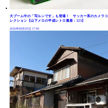
大ブーム中の「写ルンです」も登場！ サッカー系のカメラコ
レクション【山下メロの平成レトロ遺産：123】
2026年08月05日 17:00