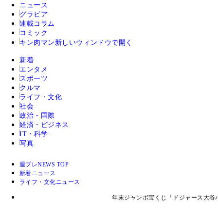
ニュース
グラビア
連載コラム
コミック
キン肉マン
新しいウィンドウで開く
新着
エンタメ
スポーツ
クルマ
ライフ・文化
社会
政治・国際
経済・ビジネス
IT・科学
写真
週プレNEWS TOP
新着ニュース
ライフ・文化ニュース
年末ジャンボ宝くじ「ドジャース大谷パ