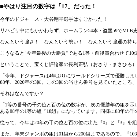
■やはり注目の数字は「17」だった！
今年のドジャース・大谷翔平選手はすごかった！
リハビリ中にもかかわらず、ホームラン54本・盗塁59でML
なんという強さ！ なんという勢い！ なんという強運の持ち
こうなると"今年最後の大勝負"である1等・前後賞合わせて1
ということで、宝くじ評論家の長利正弘（おさり・まさひろ）
「今年、ドジャースは4年ぶりにワールドシリーズで優勝しまし
88年、2020年の3回。この3回の当せん番号を見ていたとこ
それはなんですか？
「1等の番号の千の位と百の位の数字が、次の優勝年の組を示し
ある88年の1等の組『18組』になっています。同様に88年の千
従って、今年は20年の千の位と百の位に出た『0』と『3』を
また、年末ジャンボの組は01組から200組まであるので、『10