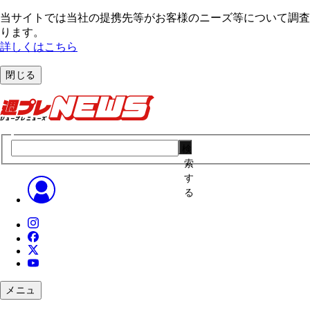
当サイトでは当社の提携先等がお客様のニーズ等について調査・
ります。
詳しくはこちら
閉じる
検
索
す
る
メニュ