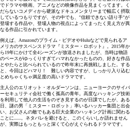
でドラマや映画、アニメなどの映像作品を見まくってます。く
だらないコメディから硬派なドキュメンタリーまで幅広く摂取
しているつもりですが、その中でも、"信頼できない語り手"が
登場する作品や、登場人物の視点によってまったく見え方が異
なる作品に引かれています。
例えば、Amazonのプライム・ビデオやHuluなどで見られるア
メリカのサスペンスドラマ『ミスター・ロボット』。2015年か
ら19年にかけて全4シーズンが放送されましたが、当時は物語
のペースがゆっくりすぎてハマれなかったものの、好きな作品
とやたらと比べられているので昨年末に再挑戦しました。する
と、今回はどハマり！ 難しい内容ですが、しっかり入り込む
とめちゃくちゃ満足度の高いドラマです。
主人公のエリオット・オルダーソンは、ニューヨークのサイバ
ーセキュリティ会社で働く孤高の青年。高度なハッキング技術
を利用して他人の生活をのぞき見するのが日課でしたが、ある
日、謎の男「ミスター・ロボット」率いるハッカー集団と出会
い、お父さんの敵でもある巨大企業のハッキング計画に関わる
ことに......。ネタバレを避けると、このくらいしか語れません
が、実際はもっともっと深くて心がえぐられるドラマです。