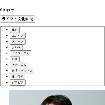
Category
ライフ・文化
開/閉
総合
エンタメ
スポーツ
クルマ
ライフ・文化
社会
政治・国際
経済・ビジネス
IT・科学
グラビア