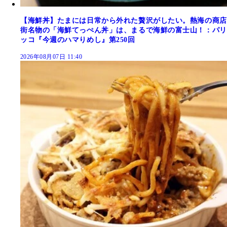
【海鮮丼】たまには日常から外れた贅沢がしたい。熱海の商店
街名物の「海鮮てっぺん丼」は、まるで海鮮の富士山！：パリ
ッコ『今週のハマりめし』第250回
2026年08月07日 11:40