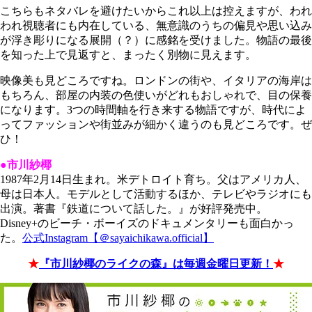
こちらもネタバレを避けたいからこれ以上は控えますが、われ
われ視聴者にも内在している、無意識のうちの偏見や思い込み
が浮き彫りになる展開（？）に感銘を受けました。物語の最後
を知った上で見返すと、まったく別物に見えます。
映像美も見どころですね。ロンドンの街や、イタリアの海岸は
もちろん、部屋の内装の色使いがどれもおしゃれで、目の保養
になります。3つの時間軸を行き来する物語ですが、時代によ
ってファッションや街並みが細かく違うのも見どころです。ぜ
ひ！
●市川紗椰
1987年2月14日生まれ。米デトロイト育ち。父はアメリカ人、
母は日本人。モデルとして活動するほか、テレビやラジオにも
出演。著書『鉄道について話した。』が好評発売中。
Disney+のビーチ・ボーイズのドキュメンタリーも面白かっ
た。
公式Instagram【＠sayaichikawa.official】
★
『市川紗椰のライクの森』は毎週金曜日更新！
★