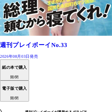
週刊プレイボーイNo.33
2026年08月03日発売
紙の本で購入
開/閉
電子版で購入
開/閉