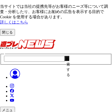
当サイトでは当社の提携先等がお客様のニーズ等について調
査・分析したり、お客様にお勧めの広告を表⽰する⽬的で
Cookie を使⽤する場合があります。
詳しくはこちら
閉じる
検
索
す
る
メニュ