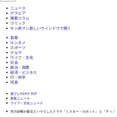
ニュース
グラビア
連載コラム
コミック
キン肉マン
新しいウィンドウで開く
新着
エンタメ
スポーツ
クルマ
ライフ・文化
社会
政治・国際
経済・ビジネス
IT・科学
写真
週プレNEWS TOP
新着ニュース
ライフ・文化ニュース
市川紗椰が最近どハマりしたドラマ『ミスター・ロボット』 と『ディス