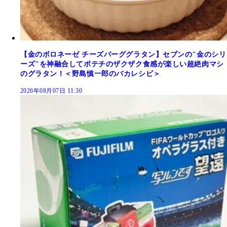
【金のボロネーゼ チーズバーググラタン】セブンの"金のシリ
ーズ"を神融合してポテチのザクザク食感が楽しい超絶肉マシ
のグラタン！＜野島慎一郎のバカレシピ＞
2026年08月07日 11:30