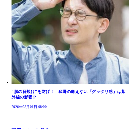
"脳の日焼け"を防げ！ 猛暑の癒えない「グッタリ感」は紫
外線の影響!?
2026年08月01日 08:00