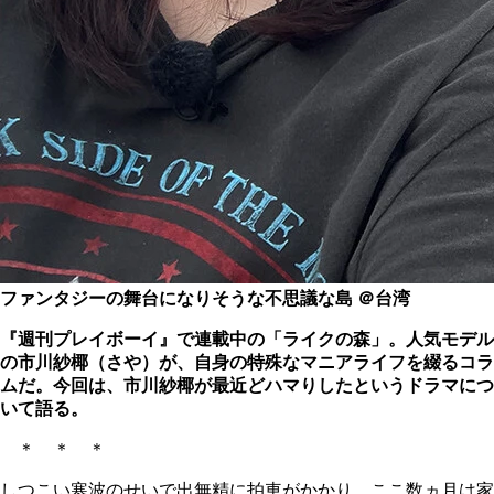
ファンタジーの舞台になりそうな不思議な島 ＠台湾
『週刊プレイボーイ』で連載中の「ライクの森」。人気モデル
の市川紗椰（さや）が、自身の特殊なマニアライフを綴るコラ
ムだ。今回は、市川紗椰が最近どハマりしたというドラマにつ
いて語る。
＊ ＊ ＊
しつこい寒波のせいで出無精に拍車がかかり、ここ数ヵ月は家