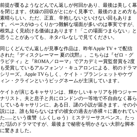
前提が覆るようなどんでん返しが何回かあり、最後は美しく幕
を閉じます。伏線の回収がとにかく見事で、最後のまとめ方も
素晴らしい。ただ、正直、辛抱しないといけない回もありま
す。ペースがゆっくりかつ難解な場面が多いのは事実ですが、
根気よく見続ける価値はあります！「この場面つまらない」と
思うことがあっても、ネタバレなしで見てください。
同じくどんでん返しが見事な作品は、昨年Apple TV＋で配信
された『ディスクレーマー 夏の沈黙』。こちらは『ゼロ・グ
ラビティ』と『ROMA／ローマ』でアカデミー賞監督賞を2度
も受賞しているアルフォンソ・キュアロンによる、初のドラマ
シリーズ。Apple TVらしく、ケイト・ブランシェットやケヴ
ィン・クラインというビッグネームが主演しています。
ケイトが演じるキャサリンは、輝かしいキャリアを持つジャー
ナリスト。夫と息子と共にロンドンの一等地で不自由なく暮ら
しているキャサリンに、ある日、謎の小説が届きます。その小
説には、誰も知らないはずの彼女の過去が赤裸々に書かれてい
た......という復讐（ふくしゅう）ミステリーサスペンス。たっ
た7話のドラマですが、最後まで秘密を明かさない大胆な脚本
に驚きました。