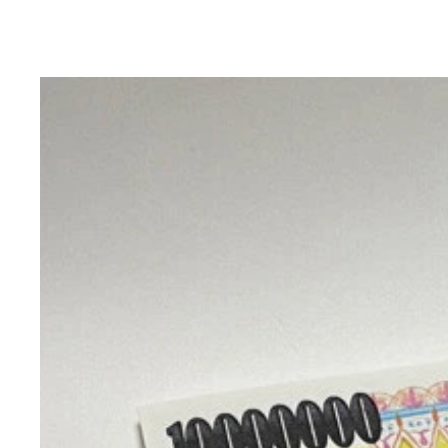
YOSHIKIさんのトレードマークでもあるドラム
ホログラム仕様のYOSHIKIモデルのギターピック
缶入りの「『YOSHIKI伝説』YOSHIKIカレー〈
レトロ遺産を掘り返す山下メロ氏