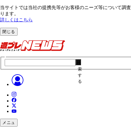
当サイトでは当社の提携先等がお客様のニーズ等について調査・
ります。
詳しくはこちら
閉じる
検
索
す
る
メニュ