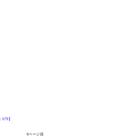
079】
6ページ目