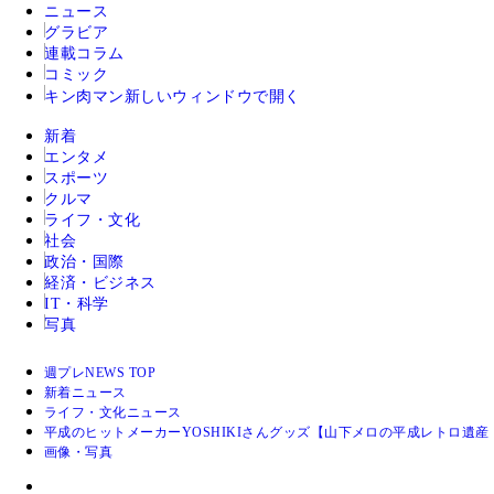
ニュース
グラビア
連載コラム
コミック
キン肉マン
新しいウィンドウで開く
新着
エンタメ
スポーツ
クルマ
ライフ・文化
社会
政治・国際
経済・ビジネス
IT・科学
写真
週プレNEWS TOP
新着ニュース
ライフ・文化ニュース
平成のヒットメーカーYOSHIKIさんグッズ【山下メロの平成レトロ遺産：
画像・写真