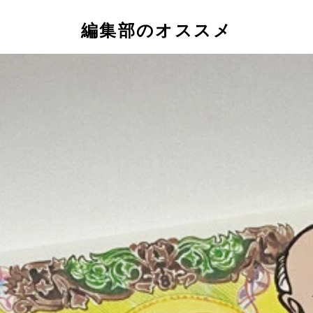
編集部のオススメ
スティック。こちらはドラムスティック型のLEDライトで、振る
はフェルナンデス製
キレ辛〉」