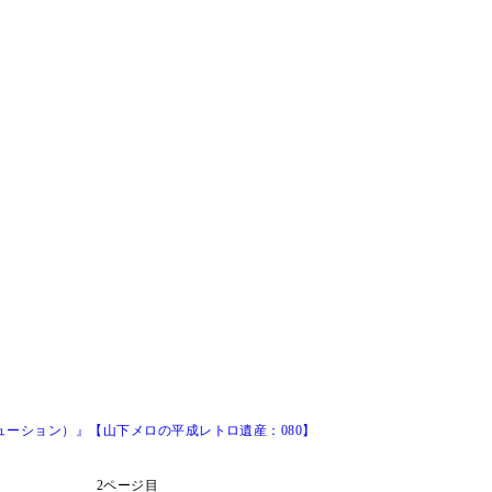
ーション）』【山下メロの平成レトロ遺産：080】
2ページ目