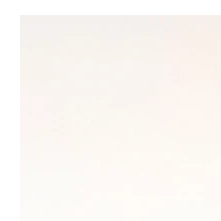
指で操作するフィンガーダンスマット
フィンガーダンスマットのUSB版
プレステ版『Dance Dance Revolution 2nd ReMix』
ゲームボーイ版DDR専用コントローラー。ゲーム
レトロ遺産を掘り返す山下メロ氏