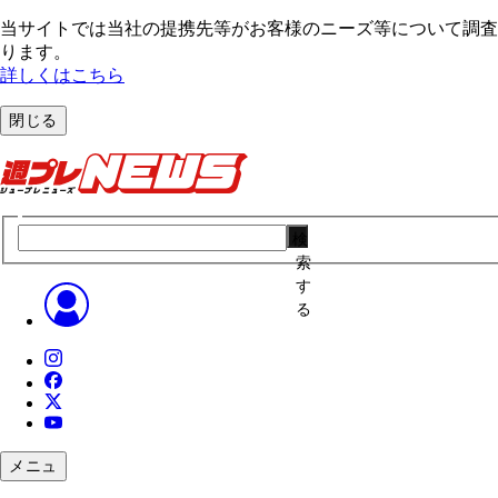
当サイトでは当社の提携先等がお客様のニーズ等について調査・
ります。
詳しくはこちら
閉じる
検
索
す
る
メニュ