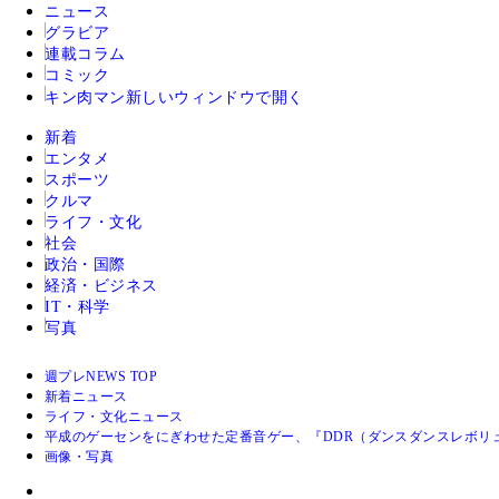
ニュース
グラビア
連載コラム
コミック
キン肉マン
新しいウィンドウで開く
新着
エンタメ
スポーツ
クルマ
ライフ・文化
社会
政治・国際
経済・ビジネス
IT・科学
写真
週プレNEWS TOP
新着ニュース
ライフ・文化ニュース
平成のゲーセンをにぎわせた定番音ゲー、『DDR（ダンスダンスレボリュ
画像・写真