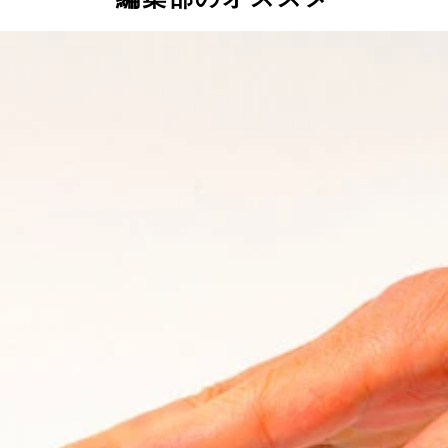
ボーイ本体に装着すると、両手の指で操作しやすくなる