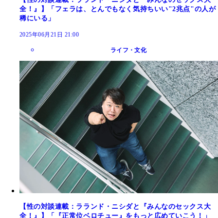
全！』】「フェラは、とんでもなく気持ちいい"2兆点"の人が
稀にいる」
2025年06月21日 21:00
ライフ・文化
【性の対談連載：ラランド・ニシダと『みんなのセックス大
全！』】「『正常位ベロチュー』をもっと広めていこう！」