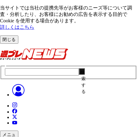
当サイトでは当社の提携先等がお客様のニーズ等について調
査・分析したり、お客様にお勧めの広告を表⽰する⽬的で
Cookie を使⽤する場合があります。
詳しくはこちら
閉じる
検
索
す
る
メニュ