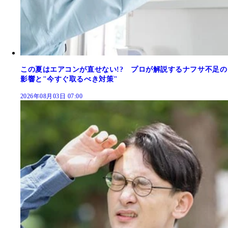
この夏はエアコンが直せない!? プロが解説するナフサ不足の
影響と"今すぐ取るべき対策"
2026年08月03日 07:00