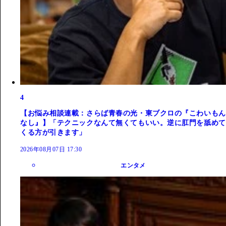
4
【お悩み相談連載：さらば青春の光・東ブクロの『こわいもん
なし』】「テクニックなんて無くてもいい。逆に肛門を舐めて
くる方が引きます」
2026年08月07日 17:30
エンタメ