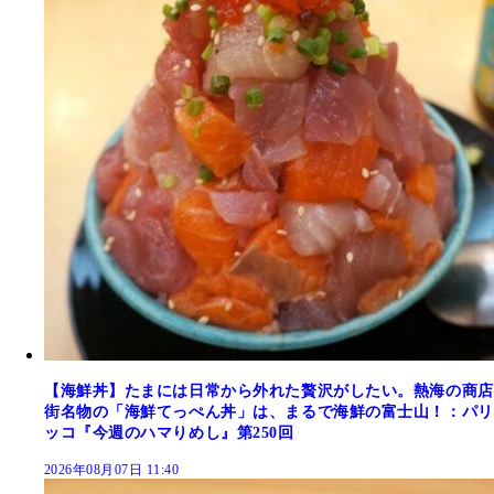
【海鮮丼】たまには日常から外れた贅沢がしたい。熱海の商店
街名物の「海鮮てっぺん丼」は、まるで海鮮の富士山！：パリ
ッコ『今週のハマりめし』第250回
2026年08月07日 11:40