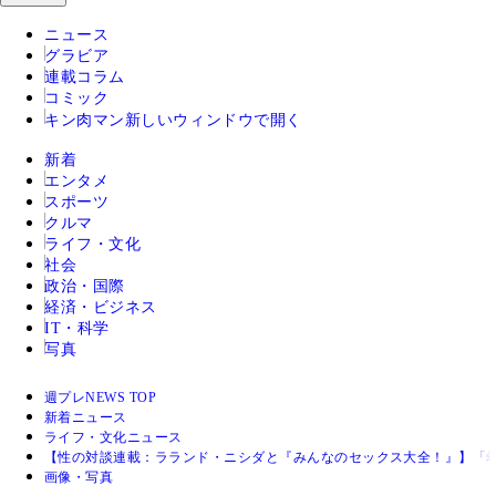
ニュース
グラビア
連載コラム
コミック
キン肉マン
新しいウィンドウで開く
新着
エンタメ
スポーツ
クルマ
ライフ・文化
社会
政治・国際
経済・ビジネス
IT・科学
写真
週プレNEWS TOP
新着ニュース
ライフ・文化ニュース
【性の対談連載：ラランド・ニシダと『みんなのセックス大全！』】「
画像・写真