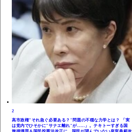
2
高市政権"それ急ぐ必要ある？"問題の不穏な力学とは？ 「実
は党内でひそかに"サナエ離れ"が......」。テキトーすぎる国
旗損壊罪＆国民投票法改正に、国民が望んでいない皇室典範改