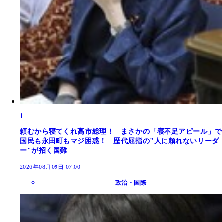
1
頼むから寝てくれ高市総理！ まさかの「寝不足アピール」で
国民も永田町もマジ困惑！ 歴代屈指の"人に頼れないリーダ
ー"が招く国難
2026年08月09日 07:00
政治・国際