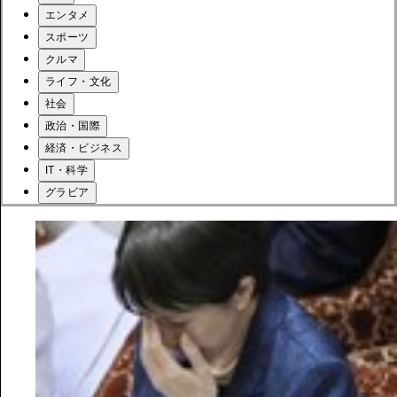
エンタメ
スポーツ
クルマ
ライフ・文化
社会
政治・国際
経済・ビジネス
IT・科学
グラビア