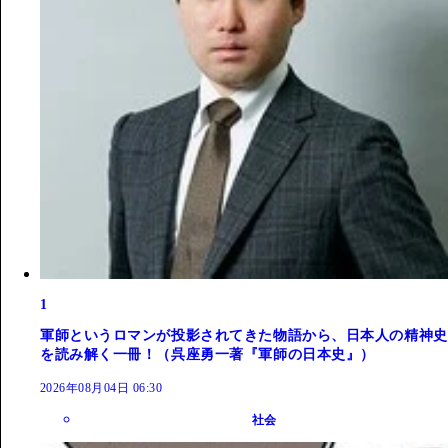
1
軍師というロマンが投影されてきた物語から、日本人の精神史
を読み解く一冊！（呉座勇一著『軍師の日本史』）
2026年08月04日 06:30
社会