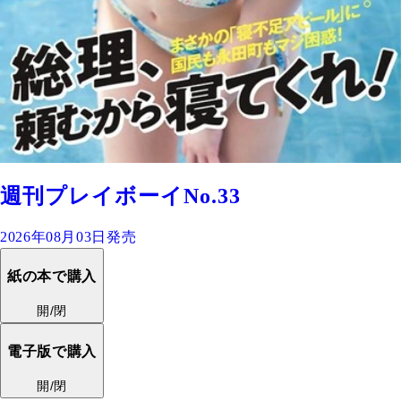
週刊プレイボーイNo.33
2026年08月03日発売
紙の本で購入
開/閉
電子版で購入
開/閉