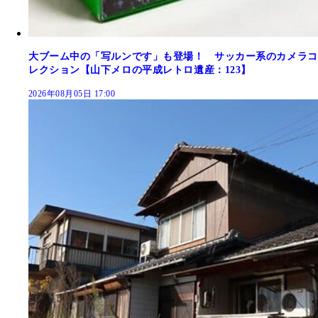
大ブーム中の「写ルンです」も登場！ サッカー系のカメラコ
レクション【山下メロの平成レトロ遺産：123】
2026年08月05日 17:00