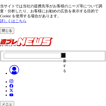
当サイトでは当社の提携先等がお客様のニーズ等について調
査・分析したり、お客様にお勧めの広告を表⽰する⽬的で
Cookie を使⽤する場合があります。
詳しくはこちら
閉じる
検
索
す
る
メニュ