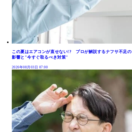
この夏はエアコンが直せない!? プロが解説するナフサ不足の
影響と"今すぐ取るべき対策"
2026年08月03日 07:00