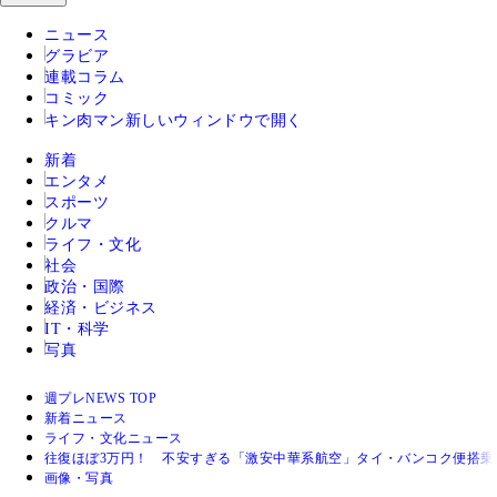
ニュース
グラビア
連載コラム
コミック
キン肉マン
新しいウィンドウで開く
新着
エンタメ
スポーツ
クルマ
ライフ・文化
社会
政治・国際
経済・ビジネス
IT・科学
写真
週プレNEWS TOP
新着ニュース
ライフ・文化ニュース
往復ほぼ3万円！ 不安すぎる「激安中華系航空」タイ・バンコク便搭乗
画像・写真