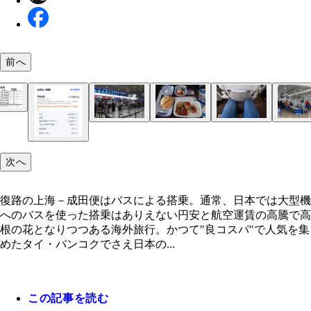
前へ
他社と比較した往復運賃
復路の上海－成田便はバスによる搭乗。通常、日本
大型機へのバスを使った搭乗はありえない
成田空港でのチェックイン待ちの列。オンラインチ
成田－上海での機内食。予想よりも味は上々、しか
往路の上海行き搭乗機の足元。筆者は身長170㎝だ
上海浦東空港での乗り継ぎには保安検査が必要。モ
バッテリー持ち込みは審査が厳しいという情報を得
上海浦東国際空港のフリーWi-Fiはこの端末でパス
バンコク－上海便では、規定以上の手荷物を持ち込
上海－成田便の機内には、個人用モニターがあり、
クイン済みの列はスムーズだった
緒に頼んだビールはぬるくて興ざめ
組む余裕はない。バンコク行きはさらに狭い
ルバッテリーは容量が160Wh以上のもの、不明な
たのでテープで端子を絶縁し、ジッパーバッグに入
での認証が必要。プライバシーの観点から利用はや
客が多い。すぐそばに荷物を収めるには、早めの搭
タメもあった。ただコンテンツは中国語と英語のみ
次へ
いや応なく没収されてしまうので要注意
機内へ持ち込み
安なのが正直なところだ
必須
っている
復路の上海－成田便はバスによる搭乗。通常、日本では大型機
東京からバンコクへのルートは主に3つ。今回は往
へのバスを使った搭乗はありえない円安と航空運賃の高騰で高
共に上海を経由。乗り継ぎでも中国の厳しい保安検
根の花となりつつある海外旅行。かつて"良コスパ"で人気を集
通らなければならない
めたタイ・バンコクでさえ日本の...
支払額3万180円のうち、運賃部分はわずか7940円
やって利益を出しているのか不思議だ
この記事を読む