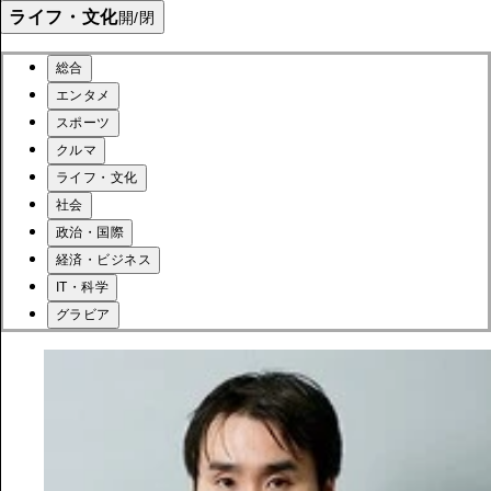
ライフ・文化
開/閉
総合
エンタメ
スポーツ
クルマ
ライフ・文化
社会
政治・国際
経済・ビジネス
IT・科学
グラビア