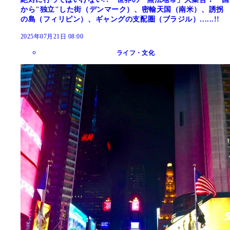
から"独立"した街（デンマーク）、密輸天国（南米）、誘拐
の島（フィリピン）、ギャングの支配圏（ブラジル）......!!
2025年07月21日 08:00
ライフ・文化