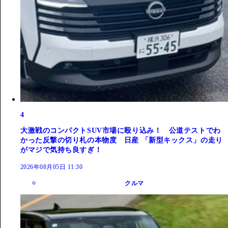
4
大激戦のコンパクトSUV市場に殴り込み！ 公道テストでわ
かった反撃の切り札の本物度 日産 「新型キックス」の走り
がマジで気持ち良すぎ！
2026年08月05日 11:30
クルマ