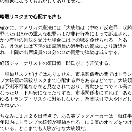
の対象になってもおかしくありません」
暗殺リスクまで心配する声も
確かに、アメリカの憲法には「大統領は（中略）反逆罪、収賄
罪またはほかの重大な犯罪および非行行為によって訴追され、
かつ有罪の判決を受けた場合にはその職を免ぜられる」とあ
る。具体的には下院の出席議員の過半数の賛成により訴追さ
れ、上院の出席議員の３分の２の同意で弾劾は成立する。
経済ジャーナリストの須田慎一郎氏がこう苦笑する。
「弾劾リスクだけではありません。市場関係者の間ではトラン
プ大統領の暗殺リスクまで心配する声もあるほどです。大統領
は予測不可能な存在と見なされており、言動ひとつでドル高に
なったり、ドル安になったりする。市場関係者にすれば、あら
ゆるトランプ・リスクに対応しないと、為替取引で大やけどし
かねない」
ちなみに１月２６日時点で、ある英ブックメーカーは「就任半
年以内にトランプ大統領が弾劾される」に６倍のオッズをつけ
ている。どこまでも人騒がせな大統領だ。