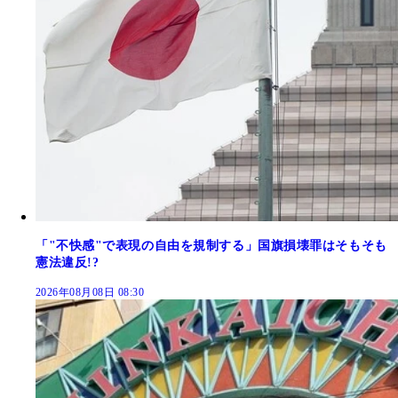
「"不快感"で表現の自由を規制する」国旗損壊罪はそもそも
憲法違反!?
2026年08月08日 08:30