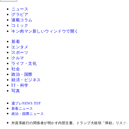
ニュース
グラビア
連載コラム
コミック
キン肉マン
新しいウィンドウで開く
新着
エンタメ
スポーツ
クルマ
ライフ・文化
社会
政治・国際
経済・ビジネス
IT・科学
写真
週プレNEWS TOP
新着ニュース
政治・国際ニュース
外資系銀行の関係者が明かす内部文書。トランプ大統領「弾劾」リスク