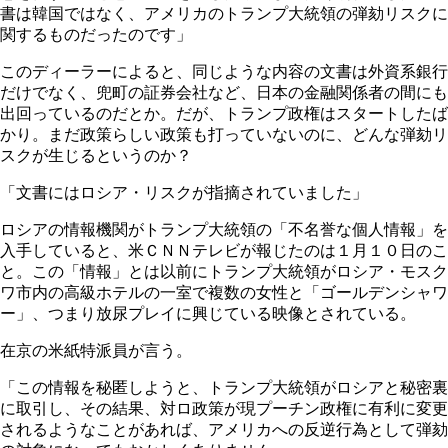
書は韓国ではなく、アメリカのトランプ大統領の弾劾リスクに
関するものだったのです」
このディーラーによると、同じような内容の文書は外資系銀行
だけでなく、兜町の証券会社など、日本の金融関係者の間にも
出回っているのだとか。だが、トランプ政権はスタートしたば
かり。まだ政策らしい政策も打っていないのに、どんな弾劾リ
スクが生じるというのか？
「文書にはロシア・リスクが指摘されていました」
ロシアの情報機関がトランプ大統領の「不名誉な個人情報」を
入手していると、米ＣＮＮテレビが報じたのは１月１０日のこ
と。この「情報」とは以前にトランプ大統領がロシア・モスク
ワ市内の高級ホテルの一室で複数の女性と「ゴールデンシャワ
ー」、つまり放尿プレイに興じている映像とされている。
在京の米紙特派員が言う。
「この情報を秘匿しようと、トランプ大統領がロシアと秘密裏
に取引し、その結果、対ロ政策が現プーチン政権に有利に変更
されるようなことがあれば、アメリカへの反逆行為として弾劾