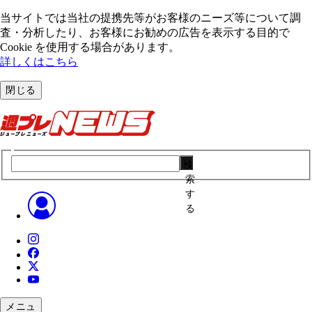
当サイトでは当社の提携先等がお客様のニーズ等について調
査・分析したり、お客様にお勧めの広告を表⽰する⽬的で
Cookie を使⽤する場合があります。
詳しくはこちら
閉じる
検
索
す
る
メニュ