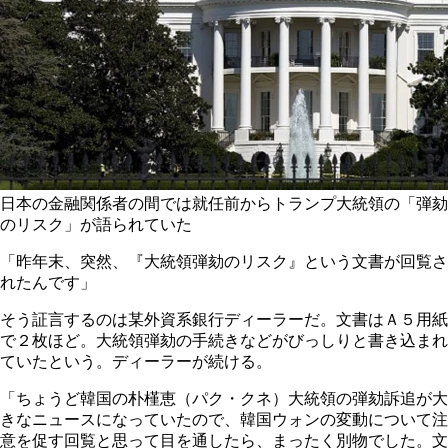
日本の金融関係者の間では就任前からトランプ大統領の「弾劾
のリスク」が語られていた
「昨年末、突然、『大統領弾劾のリスク』という文書が回覧さ
れたんです」
そう証言するのは某外資系銀行ディーラーだ。文書はＡ５用紙
で２枚ほど。大統領弾劾の手続きなどがびっしりと書き込まれ
ていたという。ディーラーが続ける。
「ちょうど韓国の朴槿恵（パク・クネ）大統領の弾劾訴追が大
きなニュースになっていたので、韓国ウォンの変動について注
意を促す回覧と思って目を通したら、まったく別物でした。文