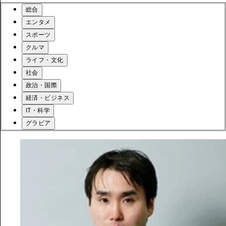
総合
エンタメ
スポーツ
クルマ
ライフ・文化
社会
政治・国際
経済・ビジネス
IT・科学
グラビア