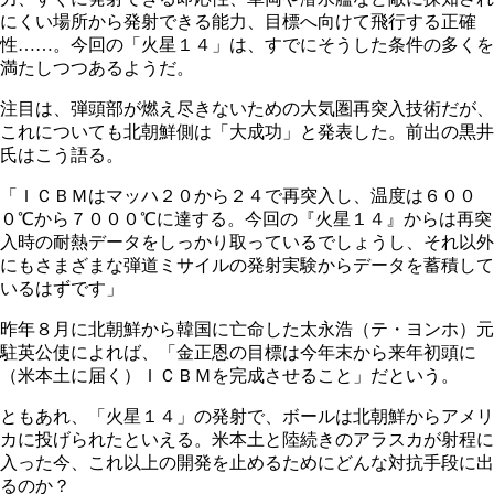
にくい場所から発射できる能力、目標へ向けて飛行する正確
性……。今回の「火星１４」は、すでにそうした条件の多くを
満たしつつあるようだ。
注目は、弾頭部が燃え尽きないための大気圏再突入技術だが、
これについても北朝鮮側は「大成功」と発表した。前出の黒井
氏はこう語る。
「ＩＣＢＭはマッハ２０から２４で再突入し、温度は６００
０℃から７０００℃に達する。今回の『火星１４』からは再突
入時の耐熱データをしっかり取っているでしょうし、それ以外
にもさまざまな弾道ミサイルの発射実験からデータを蓄積して
いるはずです」
昨年８月に北朝鮮から韓国に亡命した太永浩（テ・ヨンホ）元
駐英公使によれば、「金正恩の目標は今年末から来年初頭に
（米本土に届く）ＩＣＢＭを完成させること」だという。
ともあれ、「火星１４」の発射で、ボールは北朝鮮からアメリ
カに投げられたといえる。米本土と陸続きのアラスカが射程に
入った今、これ以上の開発を止めるためにどんな対抗手段に出
るのか？