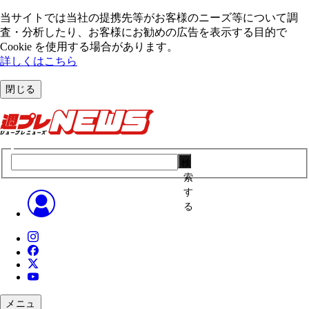
当サイトでは当社の提携先等がお客様のニーズ等について調
査・分析したり、お客様にお勧めの広告を表⽰する⽬的で
Cookie を使⽤する場合があります。
詳しくはこちら
閉じる
検
索
す
る
メニュ