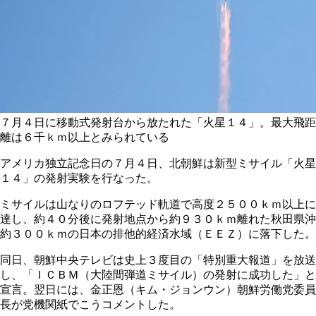
７月４日に移動式発射台から放たれた「火星１４」。最大飛距
離は６千ｋｍ以上とみられている
アメリカ独立記念日の７月４日、北朝鮮は新型ミサイル「火星
１４」の発射実験を行なった。
ミサイルは山なりのロフテッド軌道で高度２５００ｋｍ以上に
達し、約４０分後に発射地点から約９３０ｋｍ離れた秋田県沖
約３００ｋｍの日本の排他的経済水域（ＥＥＺ）に落下した。
同日、朝鮮中央テレビは史上３度目の「特別重大報道」を放送
し、「ＩＣＢＭ（大陸間弾道ミサイル）の発射に成功した」と
宣言。翌日には、金正恩（キム・ジョンウン）朝鮮労働党委員
長が党機関紙でこうコメントした。