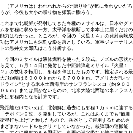
「（アメリカは）われわれからの“贈り物”が気に食わないだろ
うが、今後も大小の贈り物を頻繁に贈ろう」
これまで北朝鮮が発射してきた各種のミサイルは、日本やグア
ムを射程に収める一方、太平洋を横断して米本土に届くだけの
能力はなかった。ところが、今回の「火星１４」の発射実験成
功はアメリカにも深刻な影を落としている。軍事ジャーナリス
トの黒井文太郎氏はこう分析する。
「今回のミサイルは液体燃料を使った２段式。ノズルの形状か
ら見て、５月１４日に発射した中距離弾道ミサイル『火星１
２』の技術を転用し、射程を伸ばしたものです。推定される最
大飛距離は６０００ｋｍから６７００ｋｍ。アメリカが“レッ
ドライン”とする米本土西海岸のサンフランシスコ（約９００
０ｋｍ）までは届かないものの、北米大陸北西端の米アラスカ
州は射程内となる計算です」
飛距離だけでいえば、北朝鮮は過去にも射程１万ｋｍに達する
「テポドン２改」を発射しているが、これはあくまでも“観測
衛星打ち上げ”と称したもので、兵器として運用するためのさ
まざまなハードルをクリアしていなかった。核弾頭の運搬能
力、すぐに発射できる即応性、車両や潜水艦など敵に探知され