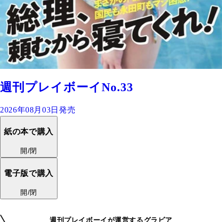
週刊プレイボーイNo.33
2026年08月03日発売
紙の本で購入
開/閉
電子版で購入
開/閉
週刊プレイボーイが運営するグラビア