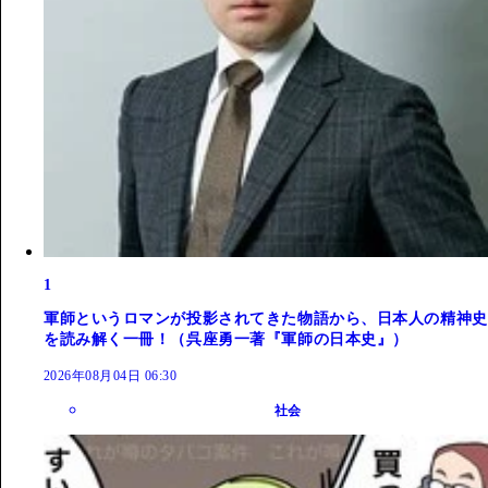
1
軍師というロマンが投影されてきた物語から、日本人の精神史
を読み解く一冊！（呉座勇一著『軍師の日本史』）
2026年08月04日 06:30
社会