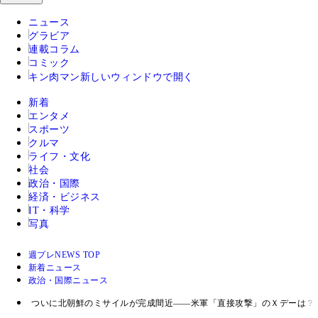
ニュース
グラビア
連載コラム
コミック
キン肉マン
新しいウィンドウで開く
新着
エンタメ
スポーツ
クルマ
ライフ・文化
社会
政治・国際
経済・ビジネス
IT・科学
写真
週プレNEWS TOP
新着ニュース
政治・国際ニュース
ついに北朝鮮のミサイルが完成間近――米軍「直接攻撃」のＸデーは？