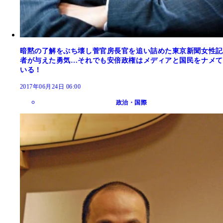
暗黙の了解をぶち壊し菅官房長官を追い詰めた東京新聞女性記
者が与えた勇気…それでも安倍政権はメディアと国民をナメて
いる！
2017年06月24日 06:00
政治・国際