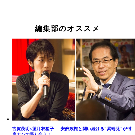
編集部のオススメ
古賀茂明×望月衣塑子──安倍政権と闘い続ける"異端児"が忖
度ナシで語り合う！