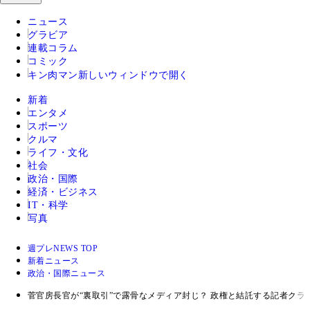
ニュース
グラビア
連載コラム
コミック
キン肉マン
新しいウィンドウで開く
新着
エンタメ
スポーツ
クルマ
ライフ・文化
社会
政治・国際
経済・ビジネス
IT・科学
写真
週プレNEWS TOP
新着ニュース
政治・国際ニュース
菅官房長官が“裏取引”で露骨なメディア封じ？ 政権と結託する記者クラ