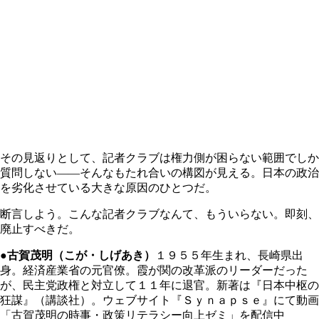
その見返りとして、記者クラブは権力側が困らない範囲でしか
質問しない――そんなもたれ合いの構図が見える。日本の政治
を劣化させている大きな原因のひとつだ。
断言しよう。こんな記者クラブなんて、もういらない。即刻、
廃止すべきだ。
●古賀茂明（こが・しげあき）
１９５５年生まれ、長崎県出
身。経済産業省の元官僚。霞が関の改革派のリーダーだった
が、民主党政権と対立して１１年に退官。新著は『日本中枢の
狂謀』（講談社）。ウェブサイト『Ｓｙｎａｐｓｅ』にて動画
「古賀茂明の時事・政策リテラシー向上ゼミ」を配信中