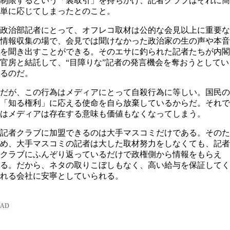
制限するという「裏取引」を持ちかけ、記者クラブはそれに簡
単に応じてしまったとのこと。
政治部記者にとって、オフレコ取材は公的な会見以上に重要な
情報収集の場で、会見では聞けなかった政治家の生の声や本音
を聞き出すことができる。そのエサに釣られた記者たちが内閣
官房と結託して、“目障りな”記者の発言機会を奪おうとしてい
るのだ。
だが、この行為はメディアにとって自殺行為に等しい。国民の
「知る権利」に応える使命を自ら放棄しているからだ。それで
はメディアは存在する意味も価値もなくなってしまう。
記者クラブに加盟できるのは大手マスコミだけである。そのた
め、大手マスコミの記者は大した取材努力をしなくても、記者
クラブにふんぞり返っているだけで政権側から情報をもらえ
る。だから、ネタの取りこぼしもなく、高い給与を保証してく
れる会社に安寧としていられる。