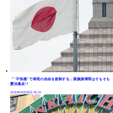
「"不快感"で表現の自由を規制する」国旗損壊罪はそもそも
憲法違反!?
2026年08月08日 08:30