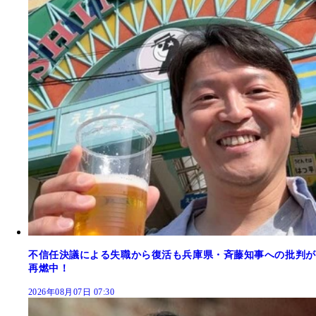
不信任決議による失職から復活も兵庫県・斉藤知事への批判が
再燃中！
2026年08月07日 07:30