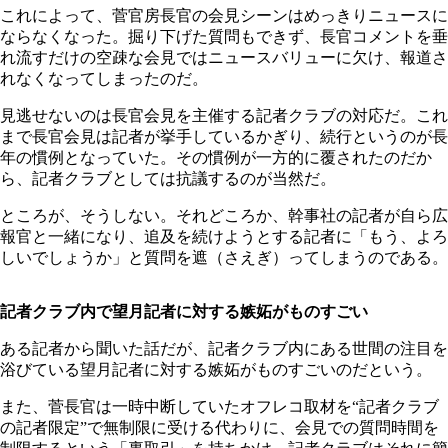
これによって、菅官房長官の会見シーンはめっきりニュースに
ならなくなった。掘り下げた質問もできず、長官コメントを垂
れ流すだけの空疎な会見ではニュースバリューに欠け、報道さ
れなくなってしまったのだ。
見逃せないのは長官会見を主催する記者クラブの対応だ。これ
まで長官会見は記者が挙手しているかぎり、続行というのが長
年の慣例となっていた。その慣例が一方的に覆されたのだか
ら、記者クラブとしては抗議するのが当然だ。
ところが、そうしない。それどころか、幹事社の記者が自ら広
報官と一緒になり、追及を続けようとする記者に「もう、よろ
しいでしょうか」と質問を遮（さえぎ）ってしまうのである。
記者クラブ内で望月記者に対する嫉妬がものすごい
ある記者から聞いた話だが、記者クラブ内にある世間の注目を
浴びている望月記者に対する嫉妬がものすごいのだという。
また、菅長官は一時中断していたオフレコ取材を“記者クラブ
の記者限定”で無制限に受ける代わりに、会見での質問時間を