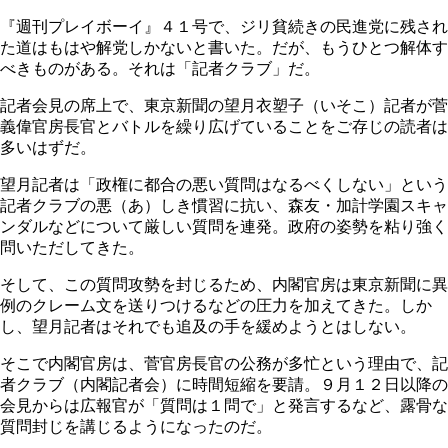
『週刊プレイボーイ』４１号で、ジリ貧続きの民進党に残され
た道はもはや解党しかないと書いた。だが、もうひとつ解体す
べきものがある。それは「記者クラブ」だ。
記者会見の席上で、東京新聞の望月衣塑子（いそこ）記者が菅
義偉官房長官とバトルを繰り広げていることをご存じの読者は
多いはずだ。
望月記者は「政権に都合の悪い質問はなるべくしない」という
記者クラブの悪（あ）しき慣習に抗い、森友・加計学園スキャ
ンダルなどについて厳しい質問を連発。政府の姿勢を粘り強く
問いただしてきた。
そして、この質問攻勢を封じるため、内閣官房は東京新聞に異
例のクレーム文を送りつけるなどの圧力を加えてきた。しか
し、望月記者はそれでも追及の手を緩めようとはしない。
そこで内閣官房は、菅官房長官の公務が多忙という理由で、記
者クラブ（内閣記者会）に時間短縮を要請。９月１２日以降の
会見からは広報官が「質問は１問で」と発言するなど、露骨な
質問封じを講じるようになったのだ。