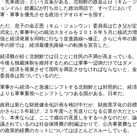
「先軍政治」という言葉がある。北朝鮮の故金正日（キム・ジ
ョンイル）総書記が打ち出した政治用語で、すべてにおいて
軍・軍事を優先させる政治イデオロギーを指す。
ただ、息子の金正恩（キム・ジョンウン）委員長は亡き父が定
式化した軍事中心の統治スタイルを２０１６年５月に核武力増
強と経済発展を同時に行なう並進路線へ修正。さらに今年の新
年の辞では、経済最優先路線への転換を宣言した。
経済難が続く北朝鮮では日ごとに住民の不満が高まっている。
今後も独裁体制を維持するためには軍事一辺倒だけではダメ
で、経済を発展させて国民を満足させなければならないと、金
委員長は気づいているのだ。
軍事から経済へと急速にシフトする北朝鮮とは対照的に、経済
よりも軍事重視へとシフトしつつある国がある。日本だ。
政府は新たな財政健全化計画を検討中だが、財政黒字化の目標
がさらに５年延び、２５年度へと先送りになる公算が大だとい
う。本来ならば、ここで歳出の見直しをするべきなのだが、論
議されているのは社会保障費の削減ばかりで、公共事業費など
の政策的経費のカットについてはほとんどスルーしている。