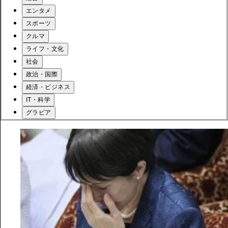
エンタメ
スポーツ
クルマ
ライフ・文化
社会
政治・国際
経済・ビジネス
IT・科学
グラビア