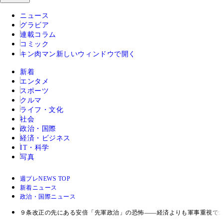
ニュース
グラビア
連載コラム
コミック
キン肉マン
新しいウィンドウで開く
新着
エンタメ
スポーツ
クルマ
ライフ・文化
社会
政治・国際
経済・ビジネス
IT・科学
写真
週プレNEWS TOP
新着ニュース
政治・国際ニュース
９条改正の先にある安倍「先軍政治」の恐怖――経済よりも軍事重視