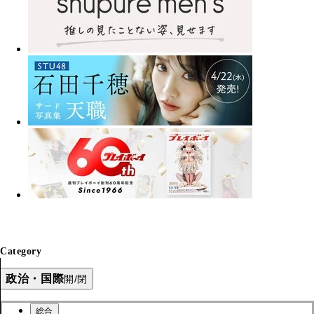
Category
政治・国際
開/閉
総合