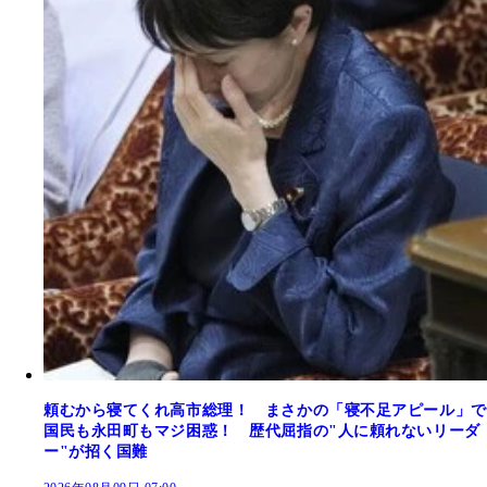
頼むから寝てくれ高市総理！ まさかの「寝不足アピール」で
国民も永田町もマジ困惑！ 歴代屈指の"人に頼れないリーダ
ー"が招く国難