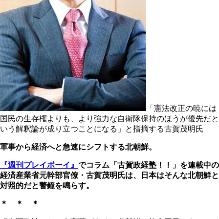
「憲法改正の暁には
国民の生存権よりも、より強力な自衛隊保持のほうが優先だと
いう解釈論が成り立つことになる」と指摘する古賀茂明氏
軍事から経済へと急速にシフトする北朝鮮。
『週刊プレイボーイ』
でコラム「古賀政経塾！！」を連載中の
経済産業省元幹部官僚・古賀茂明氏は、日本はそんな北朝鮮と
対照的だと警鐘を鳴らす。
＊ ＊ ＊