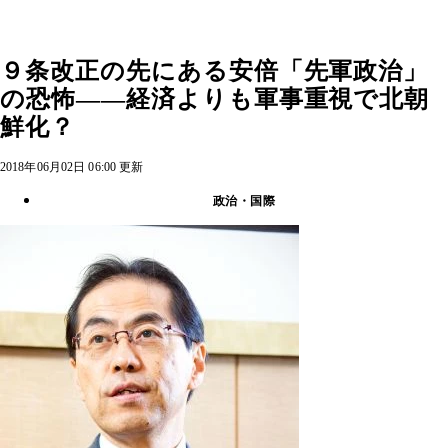
９条改正の先にある安倍「先軍政治」
の恐怖――経済よりも軍事重視で北朝
鮮化？
2018年06月02日 06:00 更新
政治・国際