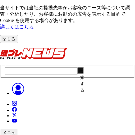
当サイトでは当社の提携先等がお客様のニーズ等について調
査・分析したり、お客様にお勧めの広告を表⽰する⽬的で
Cookie を使⽤する場合があります。
詳しくはこちら
閉じる
検
索
す
る
メニュ