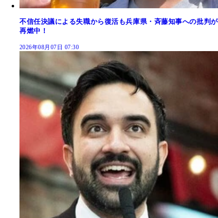
不信任決議による失職から復活も兵庫県・斉藤知事への批判が
再燃中！
2026年08月07日 07:30