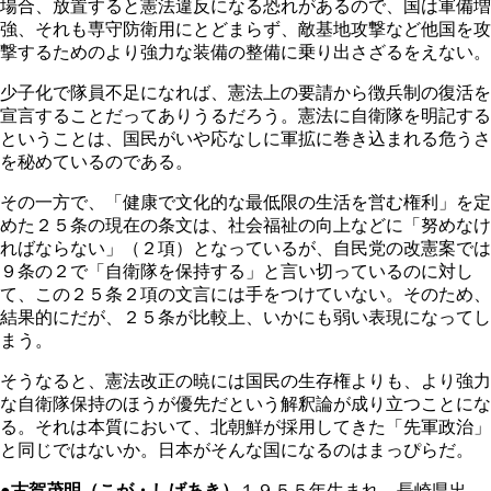
場合、放置すると憲法違反になる恐れがあるので、国は軍備増
強、それも専守防衛用にとどまらず、敵基地攻撃など他国を攻
撃するためのより強力な装備の整備に乗り出さざるをえない。
少子化で隊員不足になれば、憲法上の要請から徴兵制の復活を
宣言することだってありうるだろう。憲法に自衛隊を明記する
ということは、国民がいや応なしに軍拡に巻き込まれる危うさ
を秘めているのである。
その一方で、「健康で文化的な最低限の生活を営む権利」を定
めた２５条の現在の条文は、社会福祉の向上などに「努めなけ
ればならない」（２項）となっているが、自民党の改憲案では
９条の２で「自衛隊を保持する」と言い切っているのに対し
て、この２５条２項の文言には手をつけていない。そのため、
結果的にだが、２５条が比較上、いかにも弱い表現になってし
まう。
そうなると、憲法改正の暁には国民の生存権よりも、より強力
な自衛隊保持のほうが優先だという解釈論が成り立つことにな
る。それは本質において、北朝鮮が採用してきた「先軍政治」
と同じではないか。日本がそんな国になるのはまっぴらだ。
●古賀茂明（こが・しげあき）
１９５５年生まれ、長崎県出