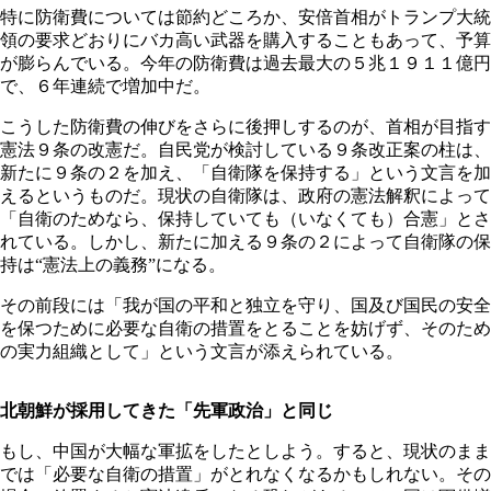
特に防衛費については節約どころか、安倍首相がトランプ大統
領の要求どおりにバカ高い武器を購入することもあって、予算
が膨らんでいる。今年の防衛費は過去最大の５兆１９１１億円
で、６年連続で増加中だ。
こうした防衛費の伸びをさらに後押しするのが、首相が目指す
憲法９条の改憲だ。自民党が検討している９条改正案の柱は、
新たに９条の２を加え、「自衛隊を保持する」という文言を加
えるというものだ。現状の自衛隊は、政府の憲法解釈によって
「自衛のためなら、保持していても（いなくても）合憲」とさ
れている。しかし、新たに加える９条の２によって自衛隊の保
持は“憲法上の義務”になる。
その前段には「我が国の平和と独立を守り、国及び国民の安全
を保つために必要な自衛の措置をとることを妨げず、そのため
の実力組織として」という文言が添えられている。
北朝鮮が採用してきた「先軍政治」と同じ
もし、中国が大幅な軍拡をしたとしよう。すると、現状のまま
では「必要な自衛の措置」がとれなくなるかもしれない。その