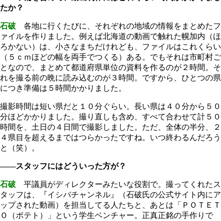
たか？
石破
各地に行くたびに、それぞれの地域の情報をまとめたフ
ァイルを作りました。例えば北海道の動画で触れた幌加内（ほ
ろかない）は、小さなまちだけれども、ファイルはこれくらい
（５ｃｍほどの幅を両手でつくる）ある。でもそれは市町村ご
となので、まとめて都道府県単位の資料を作るのが２時間。そ
れを撮る前の晩に読み込むのが３時間。ですから、ひとつの県
につき準備は５時間かかりました。
撮影時間は短い県だと１０分ぐらい。長い県は４０分から５０
分ほどかかりました。撮り直しも含め、すべて合わせて計５０
時間を、土日の４日間で撮影しました。ただ、全体の半分、２
４県目を超えるまではつらかったですね。いつ終わるんだろう
と（笑）。
――スタッフにはどういった方が？
石破
平議員がディレクターみたいな役割で。撮ってくれたス
タッフは、『イシバチャンネル』（石破氏の公式サイト内にア
ップされた動画）を担当してる人たちと、あとは「ＰＯＴＥＴ
Ｏ（ポテト）」という学生ベンチャー。正真正銘の手作りで