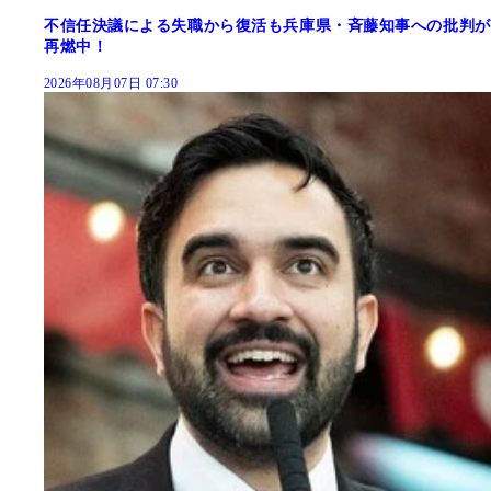
不信任決議による失職から復活も兵庫県・斉藤知事への批判が
再燃中！
2026年08月07日 07:30