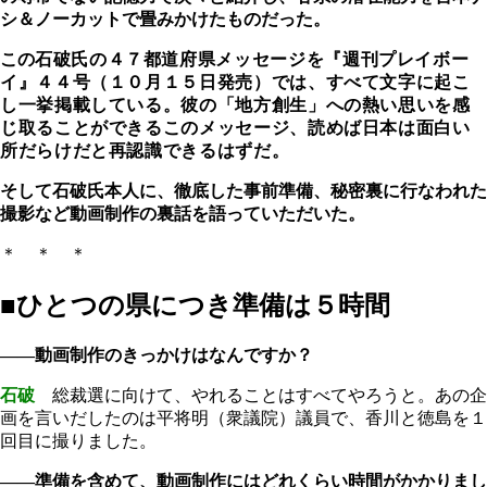
シ＆ノーカットで畳みかけたものだった。
この
石破氏の４７都道府県メッセージを
『週刊プレイボー
イ』４４号（１０月１５日発売）では、
すべて文字に起こ
し一挙掲載している。
彼の「地方創生」への熱い思いを感
じ取ることができるこのメッセージ、読めば日本は面白い
所だらけだと再認識できるはずだ。
そして石破氏本人に、徹底した事前準備、秘密裏に行なわれた
撮影など動画制作の裏話を語っていただいた。
＊ ＊ ＊
■ひとつの県につき準備は５時間
――動画制作のきっかけはなんですか？
石破
総裁選に向けて、やれることはすべてやろうと。あの企
画を言いだしたのは平将明（衆議院）議員で、香川と徳島を１
回目に撮りました。
――準備を含めて、動画制作にはどれくらい時間がかかりまし