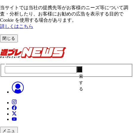
当サイトでは当社の提携先等がお客様のニーズ等について調
査・分析したり、お客様にお勧めの広告を表⽰する⽬的で
Cookie を使⽤する場合があります。
詳しくはこちら
閉じる
検
索
す
る
メニュ