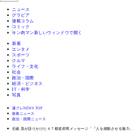
ニュース
グラビア
連載コラム
コミック
キン肉マン
新しいウィンドウで開く
新着
エンタメ
スポーツ
クルマ
ライフ・文化
社会
政治・国際
経済・ビジネス
IT・科学
写真
週プレNEWS TOP
新着ニュース
政治・国際ニュース
石破 茂が語りかけた４７都道府県メッセージ「『人を感動させる魅力』