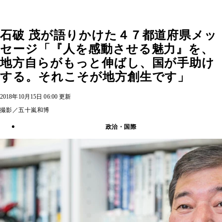
石破 茂が語りかけた４７都道府県メッ
セージ「『人を感動させる魅力』を、
地方自らがもっと伸ばし、国が手助け
する。それこそが地方創生です」
2018年10月15日 06:00 更新
撮影／五十嵐和博
政治・国際