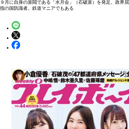
９月に自身の派閥である「水月会」（石破派）を発足。政界屈
指の国防識者。鉄道マニアでもある