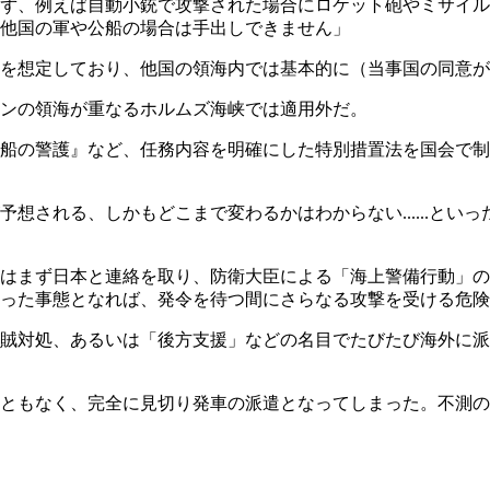
ず、例えば自動小銃で攻撃された場合にロケット砲やミサイル
他国の軍や公船の場合は手出しできません」
を想定しており、他国の領海内では基本的に（当事国の同意が
ンの領海が重なるホルムズ海峡では適用外だ。
船の警護』など、任務内容を明確にした特別措置法を国会で制
想される、しかもどこまで変わるかはわからない......とい
はまず日本と連絡を取り、防衛大臣による「海上警備行動」の
った事態となれば、発令を待つ間にさらなる攻撃を受ける危険
賊対処、あるいは「後方支援」などの名目でたびたび海外に派
もなく、完全に見切り発車の派遣となってしまった。不測の事態が