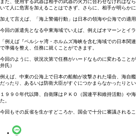
また、使用する武器は相手の武器の火力に合わせなければなら
いて人に危害を加えることはできず、さらに、相手が明らかに
加えて言えば、「海上警備行動」は日本の領海や公海での適用
今回の派遣先となる中東海域でいえば、例えばオマーンとイラ
「例えば『ペルシャ湾・ホルムズ海峡を含む海域での日本関連
で準備を整え、任務に就くことができます。
今回のように、状況次第で任務がハードなものに変わることが予
井氏）
例えば、中東の公海上で日本の船舶が攻撃された場合、海自艦
だったり、あるいは防衛大臣がすぐにつかまらなかったりとい
１９９０年代以降、自衛隊はＰＫＯ（国連平和維持活動）や海
た。
今回もその反省を生かすどころか、国会で十分に審議されること