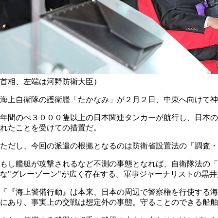
首相、左端は河野防衛大臣）
海上自衛隊の護衛艦「たかなみ」が２月２日、中東へ向けて神
年間のべ３０００隻以上の日本関連タンカーが航行し、日本の
れたことを受けての措置だ。
ただし、今回の派遣の根拠となるのは防衛省設置法の「調査・
もし艦艇が攻撃されるなど不測の事態となれば、自衛隊法の「海
な"グレーゾーン"が広く存在する。軍事ジャーナリストの黒
「『海上警備行動』は本来、日本の周辺で警察権を行使する海
にあり、事実上の交戦は想定外の事態。守ることのできる船舶