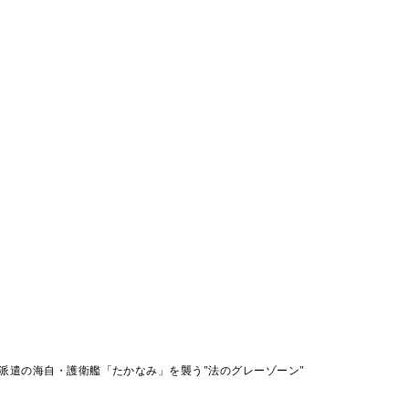
派遣の海自・護衛艦「たかなみ」を襲う"法のグレーゾーン"