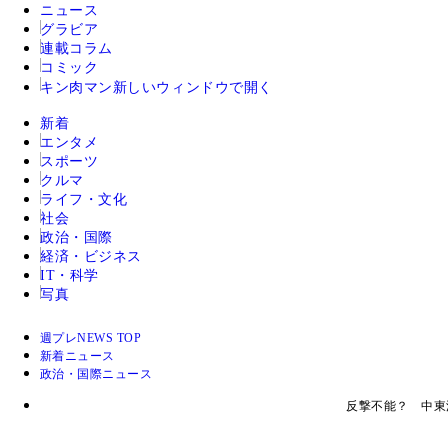
ニュース
グラビア
連載コラム
コミック
キン肉マン
新しいウィンドウで開く
新着
エンタメ
スポーツ
クルマ
ライフ・文化
社会
政治・国際
経済・ビジネス
IT・科学
写真
週プレNEWS TOP
新着ニュース
政治・国際ニュース
反撃不能？ 中東