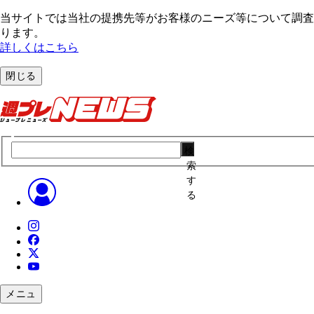
当サイトでは当社の提携先等がお客様のニーズ等について調査・
ります。
詳しくはこちら
閉じる
検
索
す
る
メニュ