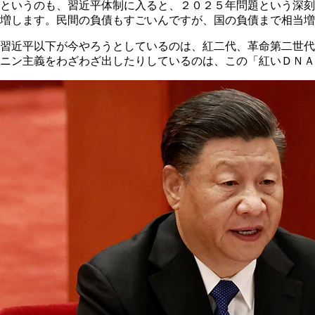
というのも、習近平体制に入ると、２０２５年問題という深刻
増します。民間の負債もすごいんですが、国の負債まで相当増
習近平以下が今やろうとしているのは、紅二代、革命第二世代
ニン主義をわざわざ出したりしているのは、この「紅いＤＮＡ