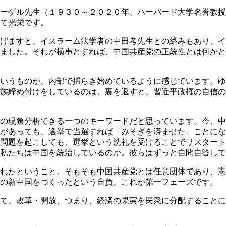
ーゲル先生（１９３０～２０２０年、ハーバード大学名誉教授
て光栄です。
げますと、イスラーム法学者の中田考先生との絡みもあり、イ
ました。それが横串とすれば、中国共産党の正統性とは何かと
いうものが、内部で揺らぎ始めているように感じています。ゆ
族締め付けをしているのは、裏を返すと、習近平政権の自信の
の現象分析できる一つのキーワードだと思っています。今、中
どがあっても、選挙で当選すれば「みそぎを済ませた」ことに
問題を起こしても、選挙という洗礼を受けることでリスタート
私たちは中国を統治しているのか。彼らはずっと自問自答して
れたということ。そもそも中国共産党とは任意団体であり、憲
この新中国をつくったという自負、これが第一フェーズです。
て、改革・開放、つまり、経済の果実を民衆に分配することに