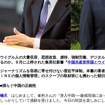
ウイグル人の大量収容、思想改造、虐待、強制労働、デジタル監
るのか。９月に上梓された集英社新書『
中国共産党帝国とウイ
ジャーナリズムを容易に寄せ付けない習近平体制。本書の著者
ＩＮＥの個人情報管理」のスクープの取材班にも携わった朝日
■揺らぐ中国の正統性
橋爪
はじめまして。峯村さんの『潜入中国──厳戒現場に迫
しっかりしていて感銘を受けました。今日の対談を楽しみにし