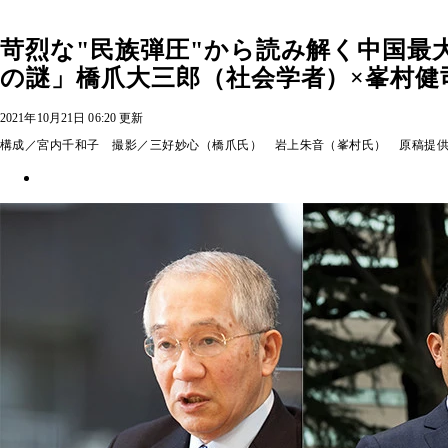
苛烈な"民族弾圧"から読み解く中国最
の謎」橋爪大三郎（社会学者）×峯村健
2021年10月21日 06:20 更新
構成／宮内千和子 撮影／三好妙心（橋爪氏） 岩上朱音（峯村氏） 原稿提