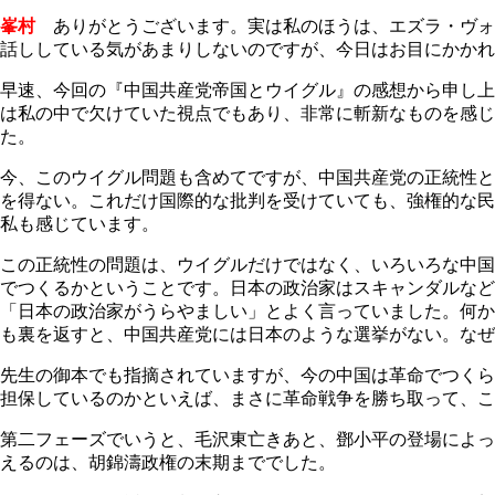
峯村
ありがとうございます。実は私のほうは、エズラ・ヴォ
話ししている気があまりしないのですが、今日はお目にかかれ
早速、今回の『中国共産党帝国とウイグル』の感想から申し上
は私の中で欠けていた視点でもあり、非常に斬新なものを感じ
た。
今、このウイグル問題も含めてですが、中国共産党の正統性と
を得ない。これだけ国際的な批判を受けていても、強権的な民
私も感じています。
この正統性の問題は、ウイグルだけではなく、いろいろな中国
でつくるかということです。日本の政治家はスキャンダルな
「日本の政治家がうらやましい」とよく言っていました。何か
も裏を返すと、中国共産党には日本のような選挙がない。なぜ
先生の御本でも指摘されていますが、今の中国は革命でつくら
担保しているのかといえば、まさに革命戦争を勝ち取って、
第二フェーズでいうと、毛沢東亡きあと、鄧小平の登場によっ
えるのは、胡錦濤政権の末期まででした。