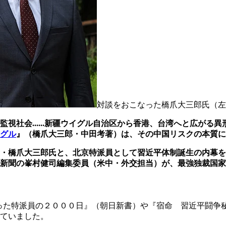
対談をおこなった橋爪大三郎氏（左
視社会......新疆ウイグル自治区から香港、台湾へと広がる
グル
』（橋爪大三郎・中田考著）は、その中国リスクの本質に
・橋爪大三郎氏と、北京特派員として習近平体制誕生の内幕を
新聞の峯村健司編集委員（米中・外交担当）が、最強独裁国家
った特派員の２０００日』（朝日新書）や『宿命 習近平闘争
ていました。