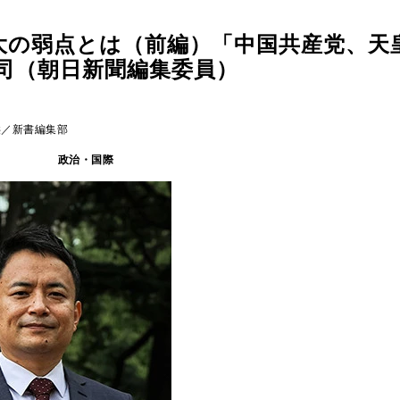
大の弱点とは（前編）「中国共産党、天
司（朝日新聞編集委員）
供／新書編集部
政治・国際