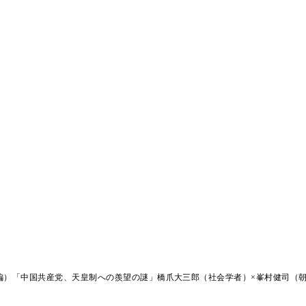
編）「中国共産党、天皇制への羨望の謎」橋爪大三郎（社会学者）×峯村健司（