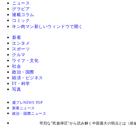
ニュース
グラビア
連載コラム
コミック
キン肉マン
新しいウィンドウで開く
新着
エンタメ
スポーツ
クルマ
ライフ・文化
社会
政治・国際
経済・ビジネス
IT・科学
写真
週プレNEWS TOP
新着ニュース
政治・国際ニュース
苛烈な"民族弾圧"から読み解く中国最大の弱点とは（前