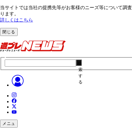
当サイトでは当社の提携先等がお客様のニーズ等について調査・
ります。
詳しくはこちら
閉じる
検
索
す
る
メニュ